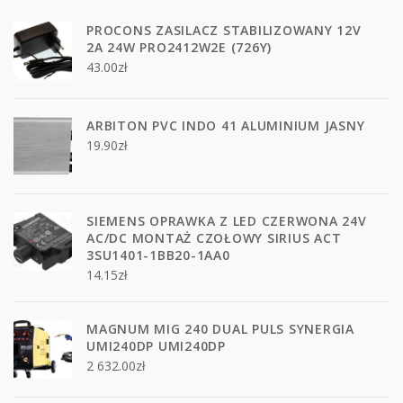
PROCONS ZASILACZ STABILIZOWANY 12V
2A 24W PRO2412W2E (726Y)
43.00
zł
ARBITON PVC INDO 41 ALUMINIUM JASNY
19.90
zł
SIEMENS OPRAWKA Z LED CZERWONA 24V
AC/DC MONTAŻ CZOŁOWY SIRIUS ACT
3SU1401-1BB20-1AA0
14.15
zł
MAGNUM MIG 240 DUAL PULS SYNERGIA
UMI240DP UMI240DP
2 632.00
zł