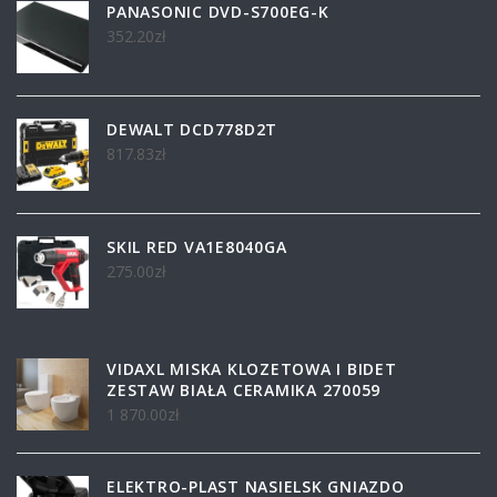
PANASONIC DVD-S700EG-K
352.20
zł
DEWALT DCD778D2T
817.83
zł
SKIL RED VA1E8040GA
275.00
zł
VIDAXL MISKA KLOZETOWA I BIDET
ZESTAW BIAŁA CERAMIKA 270059
1 870.00
zł
ELEKTRO-PLAST NASIELSK GNIAZDO