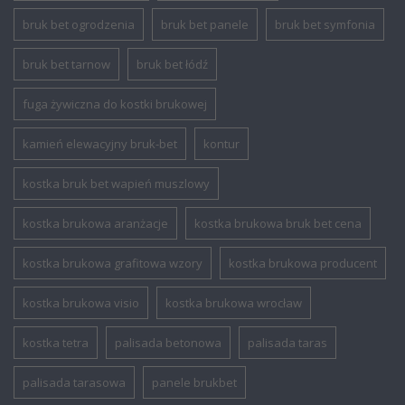
bruk bet ogrodzenia
bruk bet panele
bruk bet symfonia
bruk bet tarnow
bruk bet łódź
fuga żywiczna do kostki brukowej
kamień elewacyjny bruk-bet
kontur
kostka bruk bet wapień muszlowy
kostka brukowa aranżacje
kostka brukowa bruk bet cena
kostka brukowa grafitowa wzory
kostka brukowa producent
kostka brukowa visio
kostka brukowa wrocław
kostka tetra
palisada betonowa
palisada taras
palisada tarasowa
panele brukbet