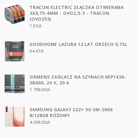
TRACON ELECTRIC ZŁĄCZKA OTWIERANA
3X0,75-4MM - OVO2,5-3 - TRACON
(OVO253)
1.03
zł
GOODHOME LAZURA 12 LAT ORZECH 0,75L
64.47
zł
SIEMENS ZASILACZ NA SZYNACH 6EP1436-
3BA00, 24 V, 20 A
1 798.00
zł
SAMSUNG GALAXY S22+ 5G SM-S906
8/128GB RÓŻOWY
4 098.00
zł