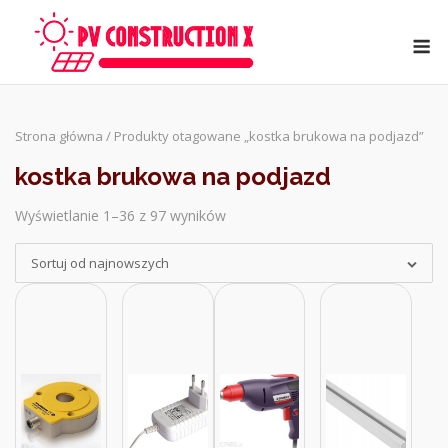
Skip
to
M
content
Strona główna
/ Produkty otagowane „kostka brukowa na podjazd”
kostka brukowa na podjazd
Wyświetlanie 1–36 z 97 wyników
Sorted
by
Sortuj od najnowszych
latest