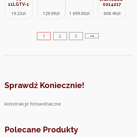
11LGTV-1
0214217
19.23
zł
129.99
zł
1 699.00
zł
608.49
zł
1
2
3
Sprawdź Koniecznie!
konstrukcje fotowoltaiczne
Polecane Produkty