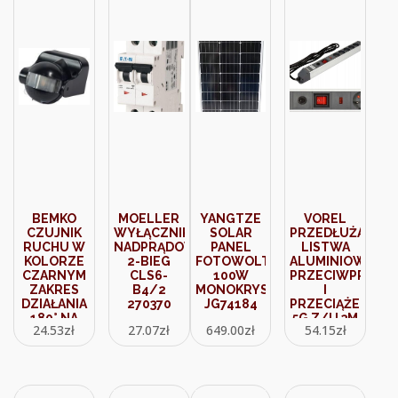
BEMKO
MOELLER
YANGTZE
VOREL
CZUJNIK
WYŁĄCZNIK
SOLAR
PRZEDŁUŻACZ
RUCHU W
NADPRĄDOWY
PANEL
LISTWA
KOLORZE
2-BIEG
FOTOWOLTAICZNY
ALUMINIOWA
CZARNYM
CLS6-
100W
PRZECIWPRZEPI
ZAKRES
B4/2
MONOKRYSTALICZNY
I
DZIAŁANIA
270370
JG74184
PRZECIĄŻENIOW
180° NA
5G Z/U 3M
24.53
zł
27.07
zł
649.00
zł
54.15
zł
11M B50-
72372
SES09BL