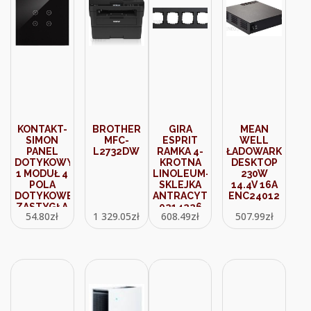
KONTAKT-
BROTHER
GIRA
MEAN
SIMON
MFC-
ESPRIT
WELL
PANEL
L2732DW
RAMKA 4-
ŁADOWARKA
DOTYKOWY
KROTNA
DESKTOP
1 MODUŁ 4
LINOLEUM-
230W
POLA
SKLEJKA
14.4V 16A
DOTYKOWE
ANTRACYT
ENC24012
ZASTYGŁA
0214226
54.80
zł
1 329.05
zł
608.49
zł
507.99
zł
LAWA
DSTR14/73