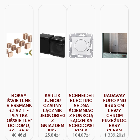
BOKSY
KARLIK
SCHNEIDER
RADAWAY
ŚWIETLNE
JUNIOR
ELECTRIC
FURO PND
VIESSMANN
CZARNY
SEDNA
II 100 CM
12 SZT, +
ŁĄCZNIK
ŚCIEMNIACZ
LEWY
PŁYTKA
JEDNOBIEGUNOWY
Z FUNKCJĄ
CHROM
OŚWIETLENIOWA
Z
ŁĄCZNIKA
PRZEŹROCZYST
DO DOMU,
GNIAZDEM
SCHODOWEGO
EASY
10 – 16 V
IP54
BIAŁY
CLEAN
40.46
zł
25.84
zł
104.07
zł
1 339.20
zł
DC/AC
12WGHH1D
SDN2200521
(101095380101L