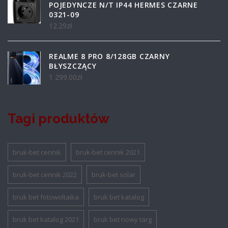
POJEDYNCZE N/T IP44 HERMES CZARNE
0321-09
12.29
zł
REALME 8 PRO 8/128GB CZARNY
BŁYSZCZĄCY
1 299.00
zł
Tagi produktów
bruk-bet cennik
bruk-bet cennik 2021
bruk-bet cennik 2022
bruk-bet solar
bruk bet fotowoltaika
bruk bet katalog
bruk bet katalog 2021
bruk bet nowy targ