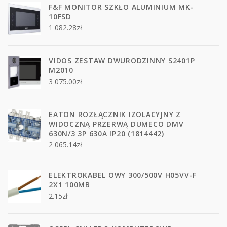
F&F MONITOR SZKŁO ALUMINIUM MK-
10FSD
1 082.28
zł
VIDOS ZESTAW DWURODZINNY S2401P
M2010
3 075.00
zł
EATON ROZŁĄCZNIK IZOLACYJNY Z
WIDOCZNĄ PRZERWĄ DUMECO DMV
630N/3 3P 630A IP20 (1814442)
2 065.14
zł
ELEKTROKABEL OWY 300/500V H05VV-F
2X1 100MB
2.15
zł