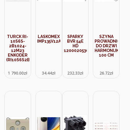
TURCK RI-
LASKOMEX
SPARKY
SZYNA
10S6S-
IMP135V12ADC
BVR 54E
PROWADNICA
2B1024-
HD
DO DRZWI
12M23
12000205300
HARMONIJKOWY
ENKODER
100 CM
(RI10S6S2B102412M23)
1 790.00
zł
34.44
zł
232.33
zł
26.72
zł