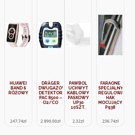
HUAWEI
DRÄGER
PAWBOL
FARAONE
BAND 6
DWUGAZOWY
UCHWYT
SPECJALNY
RÓŻOWY
DETEKTOR
KABLOWY
REGULOWANY
PAC 8500 –
PASKOWY
HAK
O2/CO
UP30
MOCUJĄCY
10SZT.
P938
247.74
zł
2 890.00
zł
2.32
zł
236.74
zł