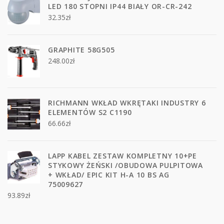
LED 180 STOPNI IP44 BIAŁY OR-CR-242
32.35
zł
GRAPHITE 58G505
248.00
zł
RICHMANN WKŁAD WKRĘTAKI INDUSTRY 6
ELEMENTÓW S2 C1190
66.66
zł
LAPP KABEL ZESTAW KOMPLETNY 10+PE
STYKOWY ŻEŃSKI /OBUDOWA PULPITOWA
+ WKŁAD/ EPIC KIT H-A 10 BS AG
75009627
93.89
zł