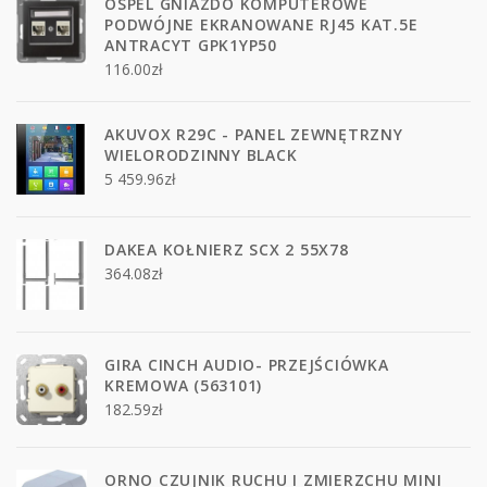
OSPEL GNIAZDO KOMPUTEROWE
PODWÓJNE EKRANOWANE RJ45 KAT.5E
ANTRACYT GPK1YP50
116.00
zł
AKUVOX R29C - PANEL ZEWNĘTRZNY
WIELORODZINNY BLACK
5 459.96
zł
DAKEA KOŁNIERZ SCX 2 55X78
364.08
zł
GIRA CINCH AUDIO- PRZEJŚCIÓWKA
KREMOWA (563101)
182.59
zł
ORNO CZUJNIK RUCHU I ZMIERZCHU MINI