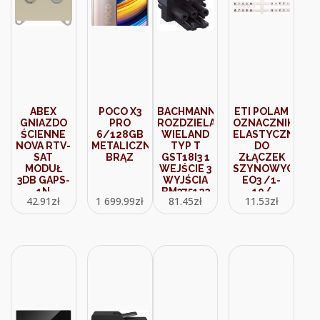
ABEX
POCO X3
BACHMANN
ETI POLAM
GNIAZDO
PRO
ROZDZIELACZ
OZNACZNIK
ŚCIENNE
6/128GB
WIELAND
ELASTYCZNY
NOVA RTV-
METALICZNY
TYP T
DO
SAT
BRĄZ
GST18I3 1
ZŁĄCZEK
MODUŁ
WEJŚCIE 3
SZYNOWYCH
3DB GAPS-
WYJŚCIA
EO3 /1-
1N
BM375123
10/
42.91
zł
1 699.99
zł
81.45
zł
11.53
zł
BEŻOWY
20X10SZT.
03901752
003901752