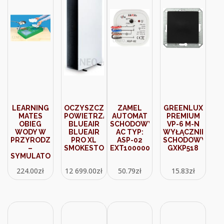
LEARNING
OCZYSZCZACZ
ZAMEL
GREENLUX
MATES
POWIETRZA
AUTOMAT
PREMIUM
OBIEG
BLUEAIR
SCHODOWY230V
VP-6 M-N
WODY W
BLUEAIR
AC TYP:
WYŁĄCZNIK
PRZYRODZIE
PRO XL
ASP-02
SCHODOWY
–
SMOKESTOP
EXT10000014
GXKP518
SYMULATOR
224.00
zł
12 699.00
zł
50.79
zł
15.83
zł