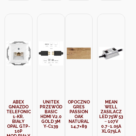
6005
ABEX
UNITEK
OPOCZNO
MEAN
GNIAZDO
PRZEWÓD
GRES
WELL
TELEFONICZNE
BASIC
PASSION
ZASILACZ
1-KR.
HDMI V2.0
OAK
LED 75W 53
BIAŁY
GOLD 3M
NATURAL
~ 107V
OPAL GTP-
Y-C139
14,7×89
0.7~1.05A
10P
XLG75LA
MOD.BIAŁY