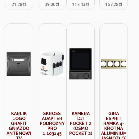
21.28
zł
39.00
zł
117.43
zł
167.28
zł
KARLIK
SKROSS
KAMERA
GIRA
LOGO
ADAPTER
DJI
ESPRIT
GRAFIT
PODRÓŻNY
POCKET 2
RAMKA 4-
GNIAZDO
PRO
(OSMO
KROTNA
ANTENOWE
1.103145
POCKET 2)
ALUMINIUM
TV
JASNOZŁOTY