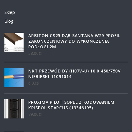
Sklep
Blog
ARBITON CS25 DĄB SANTANA W29 PROFIL
ZAKOŃCZENIOWY DO WYKOŃCZENIA
PODŁOGI 2M
38.00
zł
NKT PRZEWÓD DY (H07V-U) 10,0 450/750V
NIEBIESKI 11091014
6.03
zł
PROXIMA PILOT SOPEL Z KODOWANIEM
KRISPOL STARCUS (13346195)
79.00
zł