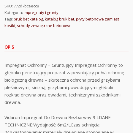
SKU:
772d7bceecc8
Kategoria:
Impregnaty i grunty
Tagi:
bruk bet katalog
,
katalog bruk bet
,
płyty betonowe zamiast
kostki
,
schody zewnętrzne betonowe
OPIS
Impregnat Ochronny – Gruntujący Impregnat Ochronny to
głęboko penetrujący preparat zapewniający pełną ochronę
biologiczną drewna – skuteczna ochrona przed grzybami
pleśniowymi, sinizną, grzybami powodującymi głęboki
rozkład drewna oraz owadami, technicznymi szkodnikami
drewna.
Vidaron Impregnat Do Drewna Bezbarwny 9 LDANE
TECHNICZNE:Wydajność: 6m2/LCzas schnięcia:
24hZastosowanie: materiały drewniane stosowane w