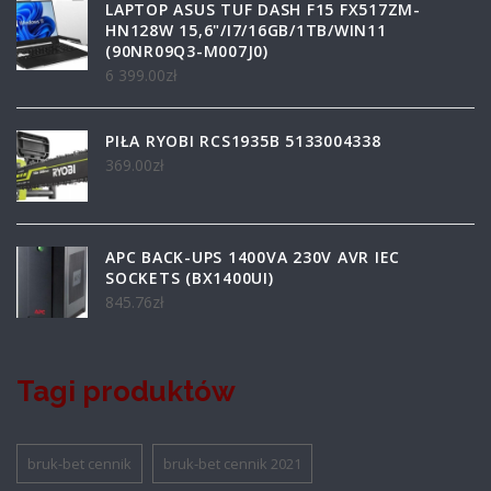
LAPTOP ASUS TUF DASH F15 FX517ZM-
HN128W 15,6"/I7/16GB/1TB/WIN11
(90NR09Q3-M007J0)
6 399.00
zł
PIŁA RYOBI RCS1935B 5133004338
369.00
zł
APC BACK-UPS 1400VA 230V AVR IEC
SOCKETS (BX1400UI)
845.76
zł
Tagi produktów
bruk-bet cennik
bruk-bet cennik 2021