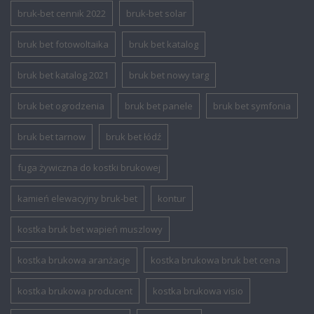
bruk-bet cennik 2022
bruk-bet solar
bruk bet fotowoltaika
bruk bet katalog
bruk bet katalog 2021
bruk bet nowy targ
bruk bet ogrodzenia
bruk bet panele
bruk bet symfonia
bruk bet tarnow
bruk bet łódź
fuga żywiczna do kostki brukowej
kamień elewacyjny bruk-bet
kontur
kostka bruk bet wapień muszlowy
kostka brukowa aranżacje
kostka brukowa bruk bet cena
kostka brukowa producent
kostka brukowa visio