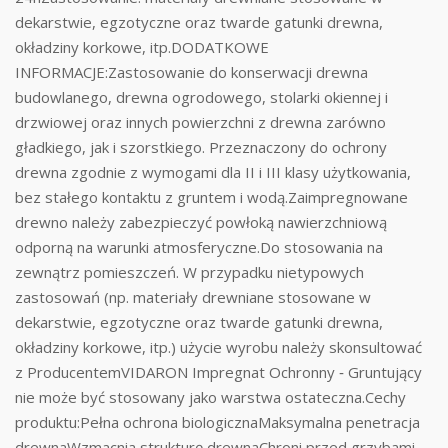
dekarstwie, egzotyczne oraz twarde gatunki drewna,
okładziny korkowe, itp.DODATKOWE
INFORMACJE:Zastosowanie do konserwacji drewna
budowlanego, drewna ogrodowego, stolarki okiennej i
drzwiowej oraz innych powierzchni z drewna zarówno
gładkiego, jak i szorstkiego. Przeznaczony do ochrony
drewna zgodnie z wymogami dla II i III klasy użytkowania,
bez stałego kontaktu z gruntem i wodą.Zaimpregnowane
drewno należy zabezpieczyć powłoką nawierzchniową
odporną na warunki atmosferyczne.Do stosowania na
zewnątrz pomieszczeń. W przypadku nietypowych
zastosowań (np. materiały drewniane stosowane w
dekarstwie, egzotyczne oraz twarde gatunki drewna,
okładziny korkowe, itp.) użycie wyrobu należy skonsultować
z ProducentemVIDARON Impregnat Ochronny ‐ Gruntujący
nie może być stosowany jako warstwa ostateczna.Cechy
produktu:Pełna ochrona biologicznaMaksymalna penetracja
drewnaWzmacnia strukturę drewnaChroni przed grzybami