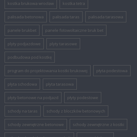
kostka brukowa wrocław
kostka tetra
palisada betonowa
palisada taras
palisada tarasowa
panele brukbet
panele fotowoltaiczne bruk bet
plyty podjazdowe
plyty tarasowe
podbudowa pod kostkę
program do projektowania kostki brukowej
płyta podestowa
płyta schodowa
płyta tarasowa
płyty betonowe na podjazd
płyty podestowe
schody na taras
schody z bloczków betonowych
schody zewnętrzne betonowe
schody zewnętrzne z kostki