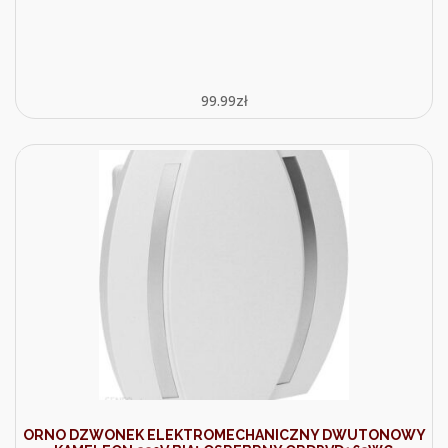
99.99
zł
ORNO DZWONEK ELEKTROMECHANICZNY DWUTONOWY