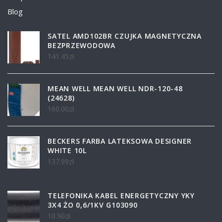
Blog
SATEL AMD102BR CZUJKA MAGNETYCZNA
BEZPRZEWODOWA
141.45
zł
MEAN WELL MEAN WELL NDR-120-48
(24628)
160.00
zł
BECKERS FARBA LATEKSOWA DESIGNER
WHITE 10L
137.99
zł
TELEFONIKA KABEL ENERGETYCZNY YKY
3X4 ŻO 0,6/1KV G103090
10.90
zł