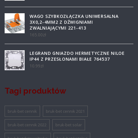
WAGO SZYBKOZŁĄCZKA UNIWERSALNA
3X0,2-4MM2 Z DŹWIGNIAMI
ZWALNIAJĄCYMI 221-413
165.00
zł
LEGRAND GNIAZDO HERMETYCZNE NILOE
IP44 Z PRZESŁONAMI BIAŁE 764537
10.99
zł
Tagi produktów
bruk-bet cennik
bruk-bet cennik 2021
bruk-bet cennik 2022
bruk-bet solar