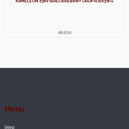
KAMELEON 230V BIAŁOSREBRNY ORDPVD163WG
48.65
zł
Menu
Sklep