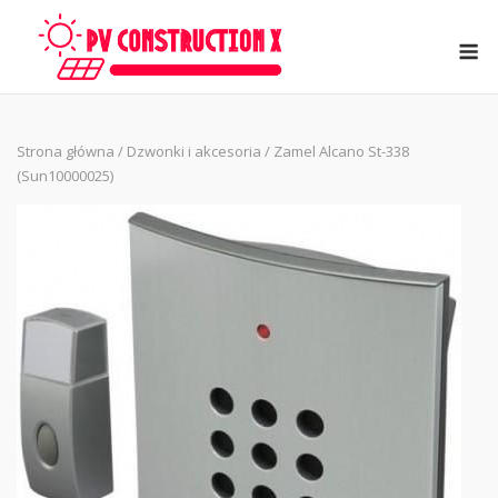
Skip
to
M
content
Strona główna
/
Dzwonki i akcesoria
/ Zamel Alcano St-338
(Sun10000025)