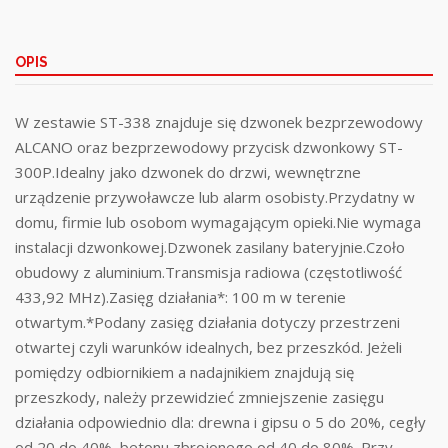
OPIS
W zestawie ST-338 znajduje się dzwonek bezprzewodowy
ALCANO oraz bezprzewodowy przycisk dzwonkowy ST-
300P.Idealny jako dzwonek do drzwi, wewnętrzne
urządzenie przywoławcze lub alarm osobisty.Przydatny w
domu, firmie lub osobom wymagającym opieki.Nie wymaga
instalacji dzwonkowej.Dzwonek zasilany bateryjnie.Czoło
obudowy z aluminium.Transmisja radiowa (częstotliwość
433,92 MHz).Zasięg działania*: 100 m w terenie
otwartym.*Podany zasięg działania dotyczy przestrzeni
otwartej czyli warunków idealnych, bez przeszkód. Jeżeli
pomiędzy odbiornikiem a nadajnikiem znajdują się
przeszkody, należy przewidzieć zmniejszenie zasięgu
działania odpowiednio dla: drewna i gipsu o 5 do 20%, cegły
od 20 do 40%, betonu zbrojonego od 40 do 80%. Przy