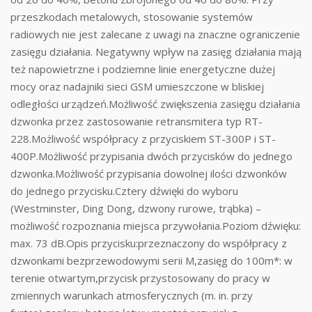
przeszkodach metalowych, stosowanie systemów
radiowych nie jest zalecane z uwagi na znaczne ograniczenie
zasięgu działania. Negatywny wpływ na zasięg działania mają
też napowietrzne i podziemne linie energetyczne dużej
mocy oraz nadajniki sieci GSM umieszczone w bliskiej
odległości urządzeń.Możliwość zwiększenia zasięgu działania
dzwonka przez zastosowanie retransmitera typ RT-
228.Możliwość współpracy z przyciskiem ST-300P i ST-
400P.Możliwość przypisania dwóch przycisków do jednego
dzwonka.Możliwość przypisania dowolnej ilości dzwonków
do jednego przycisku.Cztery dźwięki do wyboru
(Westminster, Ding Dong, dzwony rurowe, trąbka) –
możliwość rozpoznania miejsca przywołania.Poziom dźwięku:
max. 73 dB.Opis przycisku:przeznaczony do współpracy z
dzwonkami bezprzewodowymi serii M,zasięg do 100m*: w
terenie otwartym,przycisk przystosowany do pracy w
zmiennych warunkach atmosferycznych (m. in. przy