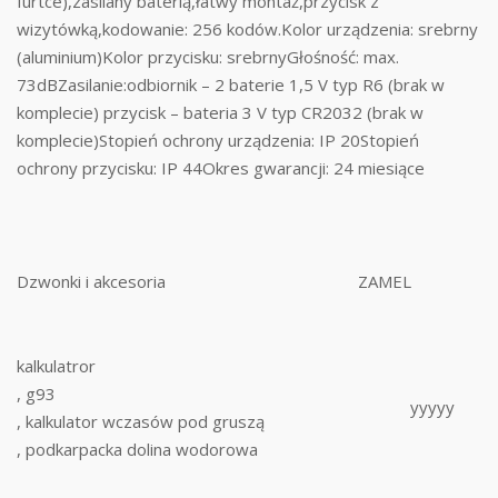
furtce),zasilany baterią,łatwy montaż,przycisk z
wizytówką,kodowanie: 256 kodów.Kolor urządzenia: srebrny
(aluminium)Kolor przycisku: srebrnyGłośność: max.
73dBZasilanie:odbiornik – 2 baterie 1,5 V typ R6 (brak w
komplecie) przycisk – bateria 3 V typ CR2032 (brak w
komplecie)Stopień ochrony urządzenia: IP 20Stopień
ochrony przycisku: IP 44Okres gwarancji: 24 miesiące
Dzwonki i akcesoria
ZAMEL
kalkulatror
, g93
yyyyy
, kalkulator wczasów pod gruszą
, podkarpacka dolina wodorowa