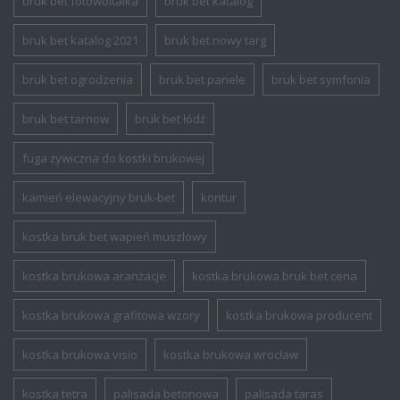
bruk bet fotowoltaika
bruk bet katalog
bruk bet katalog 2021
bruk bet nowy targ
bruk bet ogrodzenia
bruk bet panele
bruk bet symfonia
bruk bet tarnow
bruk bet łódź
fuga żywiczna do kostki brukowej
kamień elewacyjny bruk-bet
kontur
kostka bruk bet wapień muszlowy
kostka brukowa aranżacje
kostka brukowa bruk bet cena
kostka brukowa grafitowa wzory
kostka brukowa producent
kostka brukowa visio
kostka brukowa wrocław
kostka tetra
palisada betonowa
palisada taras