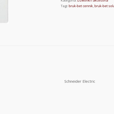
Kategoria:
Dzwonki i akcesoria
Tagi:
bruk-bet cennik
,
bruk-bet sol
Schneider Electric