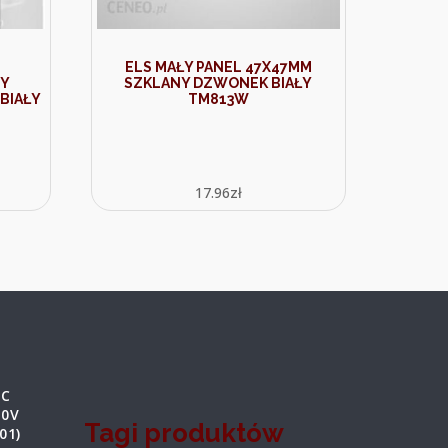
ELS MAŁY PANEL 47X47MM
NY
SZKLANY DZWONEK BIAŁY
BIAŁY
TM813W
17.96
zł
IC
30V
Tagi produktów
01)