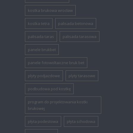
kostka brukowa wrocław
kostka tetra
palisada betonowa
palisada taras
palisada tarasowa
panele brukbet
panele fotowoltaiczne bruk bet
plyty podjazdowe
plyty tarasowe
podbudowa pod kostkę
program do projektowania kostki
brukowej
płyta podestowa
płyta schodowa