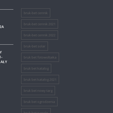
bruk-bet cennik
bruk-bet cennik 2021
2A
bruk-bet cennik 2022
bruk-bet solar
Y
M-
bruk bet fotowoltaika
IAŁY
bruk bet katalog
bruk bet katalog 2021
bruk bet nowy targ
bruk bet ogrodzenia
bruk bet panele