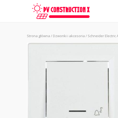
Skip
to
content
Strona główna
/
Dzwonki i akcesoria
/ Schneider Electri