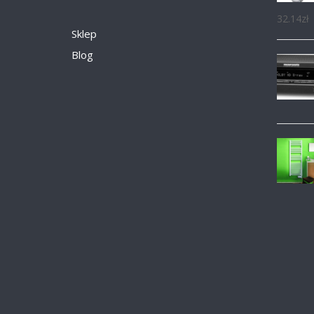
32.14
zł
Sklep
Blog