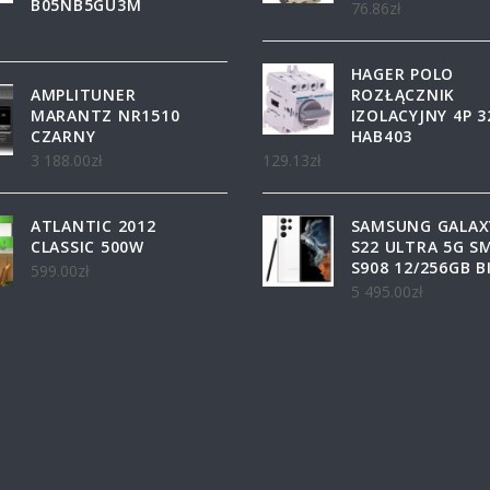
B05NB5GU3M
76.86
zł
HAGER POLO
AMPLITUNER
ROZŁĄCZNIK
MARANTZ NR1510
IZOLACYJNY 4P 3
CZARNY
HAB403
3 188.00
zł
129.13
zł
ATLANTIC 2012
SAMSUNG GALAX
CLASSIC 500W
S22 ULTRA 5G S
S908 12/256GB B
599.00
zł
5 495.00
zł