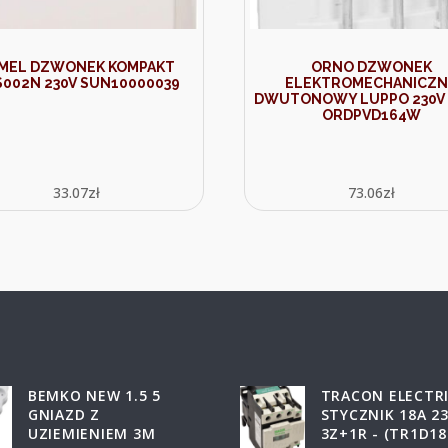
MEL DZWONEK KOMPAKT
ORNO DZWONEK
002N 230V SUN10000039
ELEKTROMECHANICZ
DWUTONOWY LUPPO 230V 
ORDPVD164W
33.07
zł
73.06
zł
BEMKO NEW 1.5 5
TRACON ELECTR
GNIAZD Z
STYCZNIK 18A 2
UZIEMIENIEM 3M
3Z+1R - (TR1D18