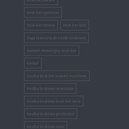
bruk bet symfonia
bruk bet tarnow
bruk bet łódź
fuga żywiczna do kostki brukowej
kamień elewacyjny bruk-bet
kontur
kostka bruk bet wapień muszlowy
kostka brukowa aranżacje
kostka brukowa bruk bet cena
kostka brukowa producent
kostka brukowa visio