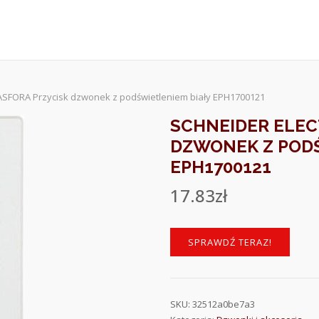
c ASFORA Przycisk dzwonek z podświetleniem biały EPH1700121
SCHNEIDER ELEC
DZWONEK Z PODŚ
EPH1700121
17.83
zł
SPRAWDŹ TERAZ!
SKU:
32512a0be7a3