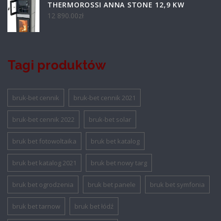
THERMOROSSI ANNA STONE 12,9 KW
12 890.00
zł
Tagi produktów
bruk-bet cennik
bruk-bet cennik 2021
bruk-bet cennik 2022
bruk-bet solar
bruk bet fotowoltaika
bruk bet katalog
bruk bet katalog 2021
bruk bet nowy targ
bruk bet ogrodzenia
bruk bet panele
bruk bet symfonia
bruk bet tarnow
bruk bet łódź