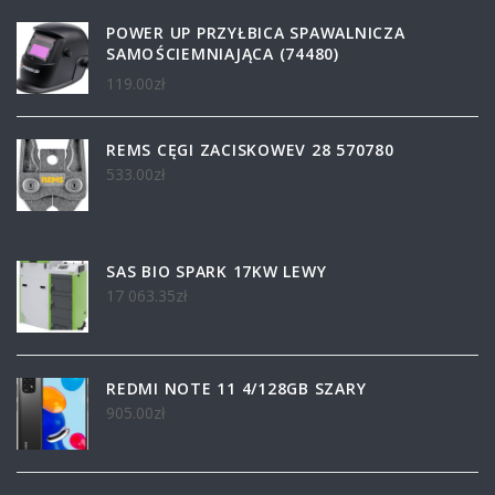
POWER UP PRZYŁBICA SPAWALNICZA
SAMOŚCIEMNIAJĄCA (74480)
119.00
zł
REMS CĘGI ZACISKOWEV 28 570780
533.00
zł
SAS BIO SPARK 17KW LEWY
17 063.35
zł
REDMI NOTE 11 4/128GB SZARY
905.00
zł