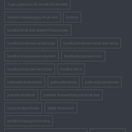
fuga żywiczna do kostki brukowej
kamień elewacyjny bruk-bet
kontur
kostka bruk bet wapień muszlowy
kostka brukowa aranżacje
kostka brukowa bruk bet cena
kostka brukowa producent
kostka brukowa visio
kostka brukowa wrocław
kostka tetra
palisada betonowa
palisada taras
palisada tarasowa
panele brukbet
panele fotowoltaiczne bruk bet
plyty podjazdowe
plyty tarasowe
podbudowa pod kostkę