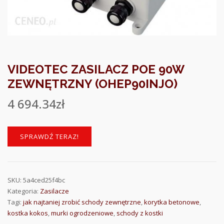
VIDEOTEC ZASILACZ POE 90W
ZEWNĘTRZNY (OHEP90INJO)
4 694.34
zł
SPRAWDŹ TERAZ!
SKU:
5a4ced25f4bc
Kategoria:
Zasilacze
Tagi:
jak najtaniej zrobić schody zewnętrzne
,
korytka betonowe
,
kostka kokos
,
murki ogrodzeniowe
,
schody z kostki