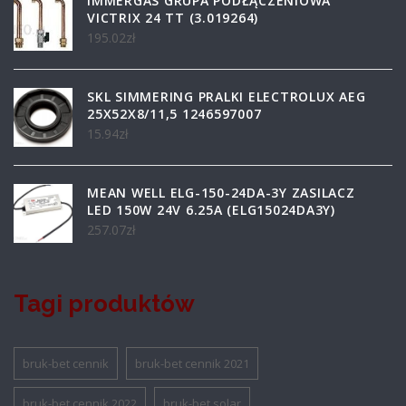
IMMERGAS GRUPA PODŁĄCZENIOWA
VICTRIX 24 TT (3.019264)
195.02
zł
SKL SIMMERING PRALKI ELECTROLUX AEG
25X52X8/11,5 1246597007
15.94
zł
MEAN WELL ELG-150-24DA-3Y ZASILACZ
LED 150W 24V 6.25A (ELG15024DA3Y)
257.07
zł
Tagi produktów
bruk-bet cennik
bruk-bet cennik 2021
bruk-bet cennik 2022
bruk-bet solar