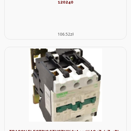
120240
106.52
zł