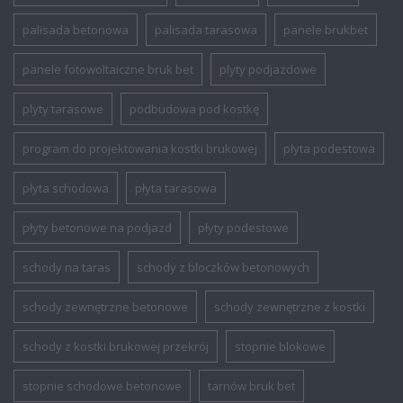
palisada betonowa
palisada tarasowa
panele brukbet
panele fotowoltaiczne bruk bet
plyty podjazdowe
plyty tarasowe
podbudowa pod kostkę
program do projektowania kostki brukowej
płyta podestowa
płyta schodowa
płyta tarasowa
płyty betonowe na podjazd
płyty podestowe
schody na taras
schody z bloczków betonowych
schody zewnętrzne betonowe
schody zewnętrzne z kostki
schody z kostki brukowej przekrój
stopnie blokowe
stopnie schodowe betonowe
tarnów bruk bet