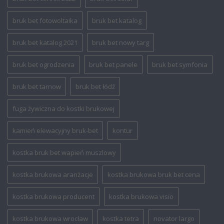
bruk bet fotowoltaika
bruk bet katalog
bruk bet katalog 2021
bruk bet nowy targ
bruk bet ogrodzenia
bruk bet panele
bruk bet symfonia
bruk bet tarnow
bruk bet łódź
fuga żywiczna do kostki brukowej
kamień elewacyjny bruk-bet
kontur
kostka bruk bet wapień muszlowy
kostka brukowa aranżacje
kostka brukowa bruk bet cena
kostka brukowa producent
kostka brukowa visio
kostka brukowa wrocław
kostka tetra
novator largo