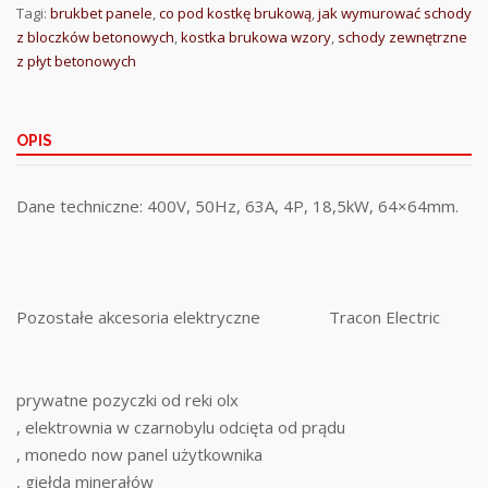
Tagi:
brukbet panele
,
co pod kostkę brukową
,
jak wymurować schody
z bloczków betonowych
,
kostka brukowa wzory
,
schody zewnętrzne
z płyt betonowych
OPIS
Dane techniczne: 400V, 50Hz, 63A, 4P, 18,5kW, 64×64mm.
Pozostałe akcesoria elektryczne
Tracon Electric
prywatne pozyczki od reki olx
, elektrownia w czarnobylu odcięta od prądu
, monedo now panel użytkownika
, giełda minerałów