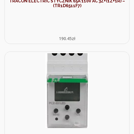
TRACON ELECTRIC STYCZNIK 65A 110V AC 3Z+(1Z+1R) –
(TR1D6511F7)
190.45
zł