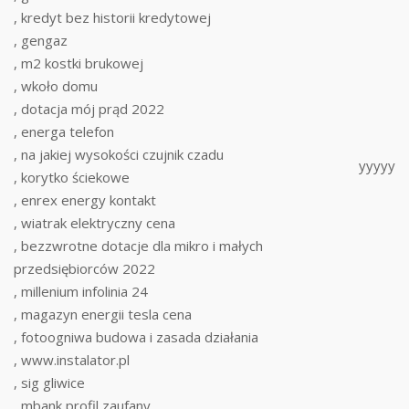
, kredyt bez historii kredytowej
, gengaz
, m2 kostki brukowej
, wkoło domu
, dotacja mój prąd 2022
, energa telefon
, na jakiej wysokości czujnik czadu
yyyyy
, korytko ściekowe
, enrex energy kontakt
, wiatrak elektryczny cena
, bezzwrotne dotacje dla mikro i małych
przedsiębiorców 2022
, millenium infolinia 24
, magazyn energii tesla cena
, fotoogniwa budowa i zasada działania
, www.instalator.pl
, sig gliwice
, mbank profil zaufany