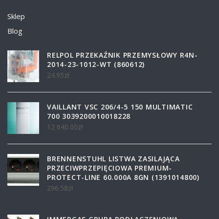
Sklep
Blog
RELPOL PRZEKAŹNIK PRZEMYSŁOWY R4N-
2014-23-1012-WT (860612)
24.95
zł
VAILLANT VSC 206/4-5 150 MULTIMATIC
700 3039200010018228
12 640.00
zł
BRENNENSTUHL LISTWA ZASILAJĄCA
PRZECIWPRZEPIĘCIOWA PREMIUM-
PROTECT-LINE 60.000A 8GN (1391014800)
296.58
zł