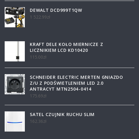
DEWALT DCD999T1QW
1 522.99
zł
KRAFT DELE KOŁO MIERNICZE Z
LICZNIKIEM LCD KD10420
115.00
zł
SCHNEIDER ELECTRIC MERTEN GNIAZDO
Z/U Z PODŚWIETLENIEM LED 2.0
ANTRACYT MTN2504-0414
175.69
zł
SATEL CZUJNIK RUCHU SLIM
162.36
zł