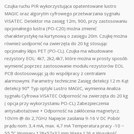
Czujka ruchu PIR wykorzystująca opatentowane lustro
MAGIC oraz algorytm cyfrowego przetwarzania sygnału
VISATEC. Detektor ma zasięg 12m, 900, przy zastosowaniu
opcjonalnego lustra (PO-C20) można zmienić
charakterystykę na kurtynową o zasięgu 20m. Czujkę można
również uodpornić na zwierzęta do 20 kg stosując
opcjonalny klips PET (PO-CL). Czujka ma wbudowane
rezystory EOL: 4k7, 2k2,4k7, które można w prosty sposób
wymienić poprzez zastosowanie modułu rezystorów EOL
PCB dostosowując ją do wspólpracy z centralami
alarmowymi. Parametry techniczne Zasięg detekcji 12 m Kąt
detekcji 90° Typ optyki Lustro MAGIC, wymienna Analiza
sygnału Cyfrowa VISATEC Odporność na zwierzęta do 20 kg
( opcja przy wykorzystaniu PO-CL) Zabezpieczenia
antysabotażowe + Odporność na zakłócenia magnetycz.
10V/m @ do 2,7GHz Napięcie zasilania 9-16 V DC Pobór
prądu nom. 3,4 mA, max. 4,7 mA Temperatura pracy -10 ~
55 °C Wymiary 128x57x32 mm Waga 126 g Wysokość