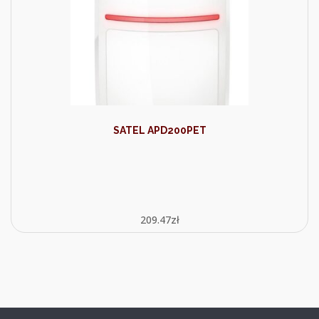
SATEL APD200PET
209.47
zł