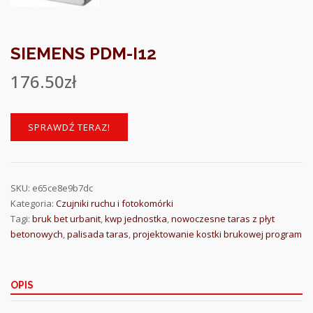
SIEMENS PDM-I12
176.50
zł
SPRAWDŹ TERAZ!
SKU:
e65ce8e9b7dc
Kategoria:
Czujniki ruchu i fotokomórki
Tagi:
bruk bet urbanit
,
kwp jednostka
,
nowoczesne taras z płyt
betonowych
,
palisada taras
,
projektowanie kostki brukowej program
OPIS