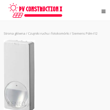
Skip
to
M
content
Strona główna
/
Czujniki ruchu i fotokomórki
/ Siemens Pdm-I12