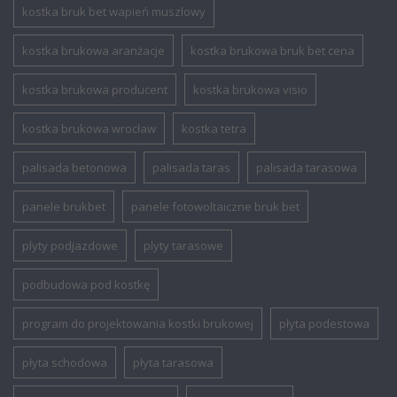
kostka bruk bet wapień muszlowy
kostka brukowa aranżacje
kostka brukowa bruk bet cena
kostka brukowa producent
kostka brukowa visio
kostka brukowa wrocław
kostka tetra
palisada betonowa
palisada taras
palisada tarasowa
panele brukbet
panele fotowoltaiczne bruk bet
plyty podjazdowe
plyty tarasowe
podbudowa pod kostkę
program do projektowania kostki brukowej
płyta podestowa
płyta schodowa
płyta tarasowa