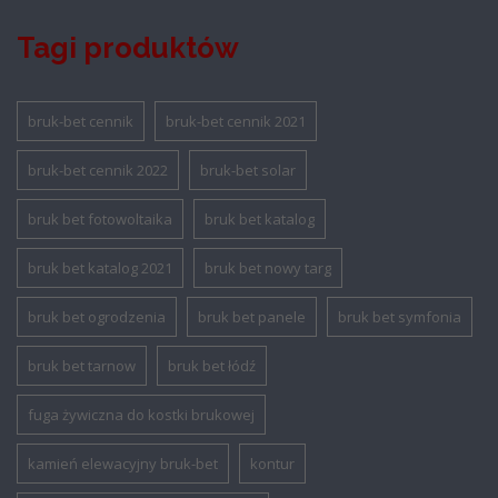
Tagi produktów
bruk-bet cennik
bruk-bet cennik 2021
bruk-bet cennik 2022
bruk-bet solar
bruk bet fotowoltaika
bruk bet katalog
bruk bet katalog 2021
bruk bet nowy targ
bruk bet ogrodzenia
bruk bet panele
bruk bet symfonia
bruk bet tarnow
bruk bet łódź
fuga żywiczna do kostki brukowej
kamień elewacyjny bruk-bet
kontur