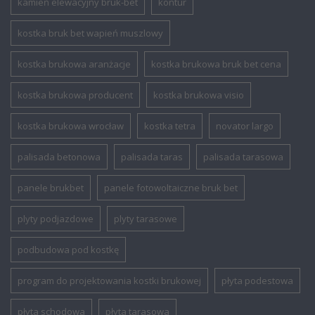
kamień elewacyjny bruk-bet
kontur
kostka bruk bet wapień muszlowy
kostka brukowa aranżacje
kostka brukowa bruk bet cena
kostka brukowa producent
kostka brukowa visio
kostka brukowa wrocław
kostka tetra
novator largo
palisada betonowa
palisada taras
palisada tarasowa
panele brukbet
panele fotowoltaiczne bruk bet
plyty podjazdowe
plyty tarasowe
podbudowa pod kostkę
program do projektowania kostki brukowej
płyta podestowa
płyta schodowa
płyta tarasowa