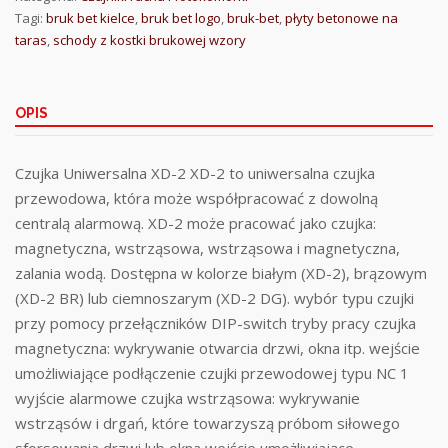
Tagi:
bruk bet kielce
,
bruk bet logo
,
bruk-bet
,
płyty betonowe na
taras
,
schody z kostki brukowej wzory
OPIS
Czujka Uniwersalna XD-2 XD-2 to uniwersalna czujka
przewodowa, która może współpracować z dowolną
centralą alarmową. XD-2 może pracować jako czujka:
magnetyczna, wstrząsowa, wstrząsowa i magnetyczna,
zalania wodą. Dostępna w kolorze białym (XD-2), brązowym
(XD-2 BR) lub ciemnoszarym (XD-2 DG). wybór typu czujki
przy pomocy przełączników DIP-switch tryby pracy czujka
magnetyczna: wykrywanie otwarcia drzwi, okna itp. wejście
umożliwiające podłączenie czujki przewodowej typu NC 1
wyjście alarmowe czujka wstrząsowa: wykrywanie
wstrząsów i drgań, które towarzyszą próbom siłowego
sforsowania drzwi lub okna wejście umożliwiające