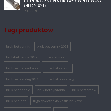
CYLINDRYCZNY PLATIKOWY GWINTOWANY
(NI10P18Y1)
239.00
zł
Tagi produktów
bruk-bet cennik
bruk-bet cennik 2021
bruk-bet cennik 2022
bruk-bet solar
bruk bet fotowoltaika
bruk bet katalog
bruk bet katalog 2021
bruk bet nowy targ
bruk bet panele
bruk bet symfonia
bruk bet tarnow
bruk bet łódź
fuga żywiczna do kostki brukowej