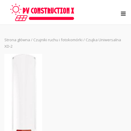
Skip
to
M
content
Strona główna
/
Czujniki ruchu i fotokomórki
/ Czujka Uniwersalna
XD-2