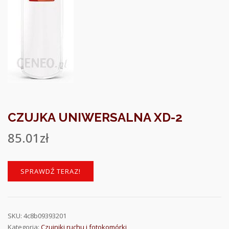
CZUJKA UNIWERSALNA XD-2
85.01
zł
SPRAWDŹ TERAZ!
SKU:
4c8b09393201
Kategoria:
Czujniki ruchu i fotokomórki