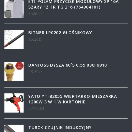
ETI-POLAM PRZYCISK MODUŁOWY 2P 16A
SZARY 1Z 1R TG 216 (764904101)
35.60
zł
BITNER LP0202 GŁOŚNIKOWY
15.26
zł
DANFOSS DYSZA 60`S 0.55 030F6910
53.76
zł
YATO YT-82055 WIERTARKO-MIESZARKA
1200W 3 W 1 W KARTONIE
371.00
zł
TURCK CZUJNIK INDUKCYJNY