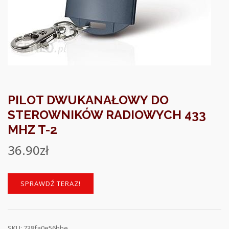
PILOT DWUKANAŁOWY DO
STEROWNIKÓW RADIOWYCH 433
MHZ T-2
36.90
zł
SPRAWDŹ TERAZ!
SKU:
738fa0e56bbe