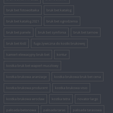
bruk bet fotowoltaika
bruk bet katalog
bruk bet katalog 2021
bruk bet ogrodzenia
bruk bet panele
bruk bet symfonia
bruk bet tarnow
bruk bet łódź
fuga żywiczna do kostki brukowej
kamień elewacyjny bruk-bet
kontur
kostka bruk bet wapień muszlowy
kostka brukowa aranżacje
kostka brukowa bruk bet cena
kostka brukowa producent
kostka brukowa visio
kostka brukowa wrocław
kostka tetra
novator largo
palisada betonowa
palisada taras
palisada tarasowa