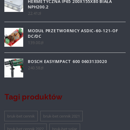
HERMETYCZNA IP65 200X155X80 BIAŁA
NPH200.2
22.41
zł
MODUŁ PRZETWORNICY ASDIC-60-121-OF
DC/DC
139.00
zł
BOSCH EASYIMPACT 600 0603133020
240.58
zł
Tagi produktów
bruk-bet cennik
bruk-bet cennik 2021
bruk-bet cennik 2022
bruk-bet solar