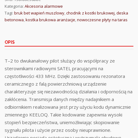
Kategoria:
Akcesoria alarmowe
Tagi:
bruk bet wapień muszlowy
,
chodnik z kostki brukowej
,
deska
betonowa
,
kostka brukowa aranżacje
,
nowoczesne płyty na taras
OPIS
T–2 to dwukanałowy pilot służący do współpracy ze
sterownikami radiowymi SATEL pracującymi na
częstotliwości 433 MHz. Dzięki zastosowaniu rezonatora
ceramicznego z falą powierzchniową urządzenie
charakteryzuje się niezawodnością działania i odpornością na
zakłócenia. Transmisja danych między nadajnikiem a
odbiornikiem realizowana jest przy użyciu kodu dynamicznie
zmiennego KEELOQ. Takie kodowanie zapewnia wysoki
stopień bezpieczeństwa, uniemożliwiając skopiowanie
sygnału pilota i użycie przez osoby nieuprawnione.
Urządzenie posiada estetyczną i wytrzymałą obudowę,