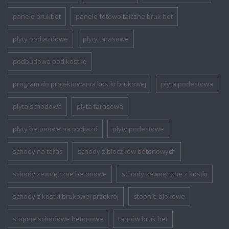
panele brukbet
panele fotowoltaiczne bruk bet
plyty podjazdowe
plyty tarasowe
podbudowa pod kostkę
program do projektowania kostki brukowej
płyta podestowa
płyta schodowa
płyta tarasowa
płyty betonowe na podjazd
płyty podestowe
schody na taras
schody z bloczków betonowych
schody zewnętrzne betonowe
schody zewnętrzne z kostki
schody z kostki brukowej przekrój
stopnie blokowe
stopnie schodowe betonowe
tarnów bruk bet