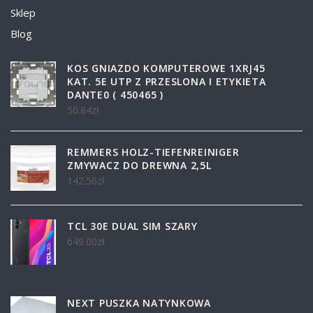
Sklep
Blog
KOS GNIAZDO KOMPUTEROWE 1XRJ45
KAT. 5E UTP Z PRZESLONA I ETYKIETA
DANTE0 ( 450465 )
50.84
zł
REMMERS HOLZ-TIEFENREINIGER
ZMYWACZ DO DREWNA 2,5L
142.56
zł
TCL 30E DUAL SIM SZARY
649.00
zł
NEXT PUSZKA NATYNKOWA