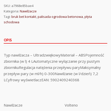
SKU:
a7968e85bae4
Kategoria:
Nawilżacze
Tagi:
bruk bet kontakt
,
palisada ogrodowa betonowa
,
płyta
schodowa
OPIS
Typ nawilżacza – UltradzwiękowyMateriał – ABSPojemność
zbiornika (w l) 4 LAutomatyczne wyłączanie przy pustym
zbiornikuRegulacja natężenia przepływu paryMaksymalny
przepływ pary (w ml/h) 0-300Nawilżanie (w l/dzień) 7,2
LCyfrowy wyświetlaczEAN: 5902409240368
Nawilżacze
Volteno