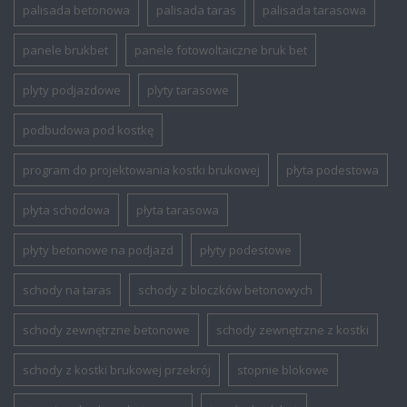
palisada betonowa
palisada taras
palisada tarasowa
panele brukbet
panele fotowoltaiczne bruk bet
plyty podjazdowe
plyty tarasowe
podbudowa pod kostkę
program do projektowania kostki brukowej
płyta podestowa
płyta schodowa
płyta tarasowa
płyty betonowe na podjazd
płyty podestowe
schody na taras
schody z bloczków betonowych
schody zewnętrzne betonowe
schody zewnętrzne z kostki
schody z kostki brukowej przekrój
stopnie blokowe