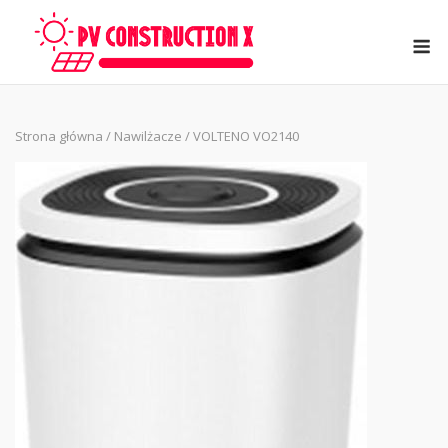
Skip
to
M
content
Strona główna
/
Nawilżacze
/ VOLTENO VO2140