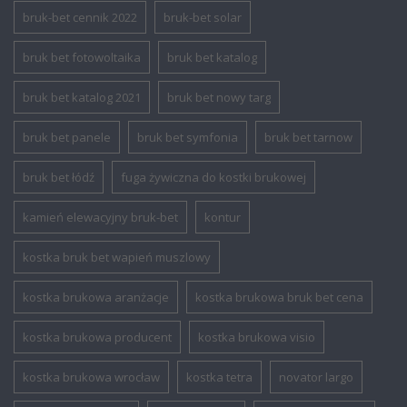
bruk-bet cennik 2022
bruk-bet solar
bruk bet fotowoltaika
bruk bet katalog
bruk bet katalog 2021
bruk bet nowy targ
bruk bet panele
bruk bet symfonia
bruk bet tarnow
bruk bet łódź
fuga żywiczna do kostki brukowej
kamień elewacyjny bruk-bet
kontur
kostka bruk bet wapień muszlowy
kostka brukowa aranżacje
kostka brukowa bruk bet cena
kostka brukowa producent
kostka brukowa visio
kostka brukowa wrocław
kostka tetra
novator largo