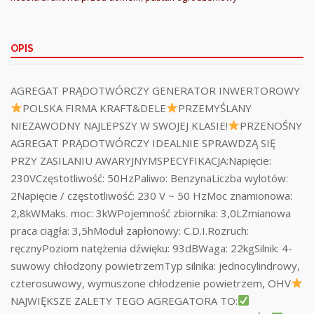
OPIS
AGREGAT PRĄDOTWÓRCZY GENERATOR INWERTOROWY
POLSKA FIRMA KRAFT&DELE
PRZEMYŚLANY
NIEZAWODNY NAJLEPSZY W SWOJEJ KLASIE!
PRZENOŚNY
AGREGAT PRĄDOTWÓRCZY IDEALNIE SPRAWDZĄ SIĘ
PRZY ZASILANIU AWARYJNYMSPECYFIKACJA:Napięcie:
230VCzęstotliwość: 50HzPaliwo: BenzynaLiczba wylotów:
2Napięcie / częstotliwość: 230 V ~ 50 HzMoc znamionowa:
2,8kWMaks. moc: 3kWPojemność zbiornika: 3,0LZmianowa
praca ciągła: 3,5hModuł zapłonowy: C.D.I.Rozruch:
ręcznyPoziom natężenia dźwięku: 93dBWaga: 22kgSilnik: 4-
suwowy chłodzony powietrzemTyp silnika: jednocylindrowy,
czterosuwowy, wymuszone chłodzenie powietrzem, OHV
NAJWIĘKSZE ZALETY TEGO AGREGATORA TO: