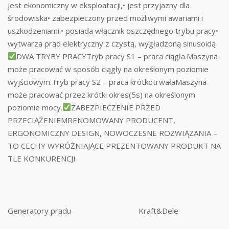
jest ekonomiczny w eksploatacji,• jest przyjazny dla
środowiska• zabezpieczony przed możliwymi awariami i
uszkodzeniami.• posiada włącznik oszczędnego trybu pracy•
wytwarza prąd elektryczny z czystą, wygładzoną sinusoidą
DWA TRYBY PRACYTryb pracy S1 – praca ciągła.Maszyna
może pracować w sposób ciągły na określonym poziomie
wyjściowym.Tryb pracy S2 – praca krótkotrwałaMaszyna
może pracować przez krótki okres(5s) na określonym
poziomie mocy.
ZABEZPIECZENIE PRZED
PRZECIĄŻENIEMRENOMOWANY PRODUCENT,
ERGONOMICZNY DESIGN, NOWOCZESNE ROZWIĄZANIA –
TO CECHY WYRÓŻNIAJĄCE PREZENTOWANY PRODUKT NA
TLE KONKURENCJI
Generatory prądu
Kraft&Dele