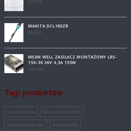
12.45
zł
MAKITA DCL180ZB
89.00
zł
MEAN WELL ZASILACZ MONTAŻOWY LRS-
150-36 36V 4,3A 155W
120.54
zł
Tagi produktów
bruk-bet cennik
bruk-bet cennik 2021
bruk-bet cennik 2022
bruk-bet solar