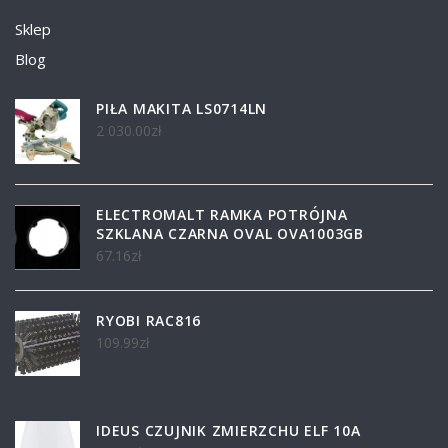
Sklep
Blog
PIŁA MAKITA LS0714LN
2 030.00
zł
ELECTROMALT RAMKA POTRÓJNA
SZKLANA CZARNA OVAL OVA1003GB
67.16
zł
RYOBI RAC816
109.99
zł
IDEUS CZUJNIK ZMIERZCHU ELF 10A