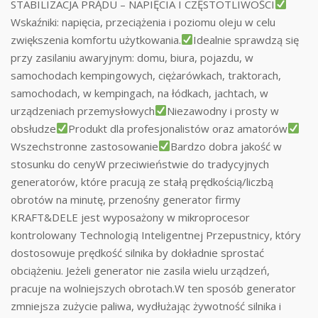
STABILIZACJA PRĄDU – NAPIĘCIA I CZĘSTOTLIWOŚCI
Wskaźniki: napięcia, przeciążenia i poziomu oleju w celu
zwiększenia komfortu użytkowania.
Idealnie sprawdzą się
przy zasilaniu awaryjnym: domu, biura, pojazdu, w
samochodach kempingowych, ciężarówkach, traktorach,
samochodach, w kempingach, na łódkach, jachtach, w
urządzeniach przemysłowych
Niezawodny i prosty w
obsłudze
Produkt dla profesjonalistów oraz amatorów
Wszechstronne zastosowanie
Bardzo dobra jakość w
stosunku do cenyW przeciwieństwie do tradycyjnych
generatorów, które pracują ze stałą prędkością/liczbą
obrotów na minutę, przenośny generator firmy
KRAFT&DELE jest wyposażony w mikroprocesor
kontrolowany Technologią Inteligentnej Przepustnicy, który
dostosowuje prędkość silnika by dokładnie sprostać
obciążeniu. Jeżeli generator nie zasila wielu urządzeń,
pracuje na wolniejszych obrotach.W ten sposób generator
zmniejsza zużycie paliwa, wydłużając żywotność silnika i