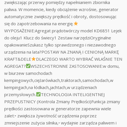
zwiększając przerwy pomiędzy napełnianiem zbiornika
paliwa. W momencie, kiedy obciążenie wzrośnie, generator
automatycznie zwiększy prędkość i obroty, dostosowując
się do zapotrzebowania na energię.
WYPOSAŻENIE:Agregat prądotwórczy model KD6851 Lejek
do oleju1 Klucz do świecy1 Zestaw narzędziOryginalne
opakowanieSzukasz tylko sprawdzonego i niezawodnego
urządzenia na lata?POSTAW NA ZNANĄ I CENIONĄ MARKĘ
KRAFT&DELE
DLACZEGO WARTO WYBRAĆ WŁAŚNIE TEN
AGREGAT?
WSZECHSTRONNE ZASTOSOWANIE:w domu,
w biurzew samochodach
kempingowych,ciężarówkach,traktorach,samochodach,w
kempingach,na łódkach,jachtach,w urządzeniach
przemysłowych.
TECHNOLOGIA INTELIGENTNEJ
PRZEPUSTNICY (Kontrola Zmiany Prędkości)Funkcja zmiany
prędkości zastosowana w generatorze zapewnia wiele
zalet:• zwiększa żywotność urządzenia poprzez
zmniejszenie zużycia silnika,• wydajnie zarządza paliwem i