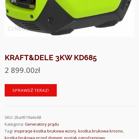
KRAFT&DELE 3KW KD685
2 899.00
zł
SPRAWDŹ TERAZ!
SKU:
2ba9519a6c68
Kategoria:
Generatory prądu
Tagi:
inspiracje kostka brukowa wzory
,
kostka brukowa krosno
,
kostka brukowa przed domem
,
pustak ogrodzeniowy