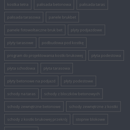
kostka tetra
palisada betonowa
palisada taras
palisada tarasowa
panele brukbet
panele fotowoltaiczne bruk bet
plyty podjazdowe
plyty tarasowe
podbudowa pod kostkę
program do projektowania kostki brukowej
płyta podestowa
płyta schodowa
płyta tarasowa
płyty betonowe na podjazd
płyty podestowe
schody na taras
schody z bloczków betonowych
schody zewnętrzne betonowe
schody zewnętrzne z kostki
schody z kostki brukowej przekrój
stopnie blokowe