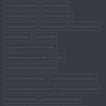
bruk bet fotowoltaika
bruk bet katalog
bruk bet katalog 2021
bruk bet nowy targ
bruk bet ogrodzenia
bruk bet panele
bruk bet symfonia
bruk bet tarnow
bruk bet łódź
fuga żywiczna do kostki brukowej
kamień elewacyjny bruk-bet
kontur
kostka bruk bet wapień muszlowy
kostka brukowa aranżacje
kostka brukowa bruk bet cena
kostka brukowa grafitowa wzory
kostka brukowa producent
kostka brukowa visio
kostka brukowa wrocław