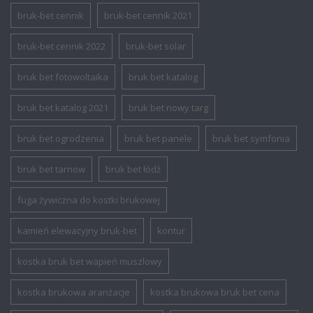
bruk-bet cennik
bruk-bet cennik 2021
bruk-bet cennik 2022
bruk-bet solar
bruk bet fotowoltaika
bruk bet katalog
bruk bet katalog 2021
bruk bet nowy targ
bruk bet ogrodzenia
bruk bet panele
bruk bet symfonia
bruk bet tarnow
bruk bet łódź
fuga żywiczna do kostki brukowej
kamień elewacyjny bruk-bet
kontur
kostka bruk bet wapień muszlowy
kostka brukowa aranżacje
kostka brukowa bruk bet cena