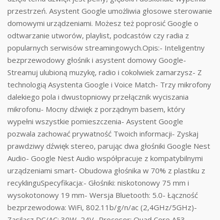
przestrzeń. Asystent Google umożliwia głosowe sterowanie
domowymi urządzeniami. Możesz też poprosić Google o
odtwarzanie utworów, playlist, podcastów czy radia z
popularnych serwisów streamingowych.Opis:- Inteligentny
bezprzewodowy głośnik i asystent domowy Google-
Streamuj ulubioną muzykę, radio i cokolwiek zamarzysz- Z
technologią Asystenta Google i Voice Match- Trzy mikrofony
dalekiego pola i dwustopniowy przełącznik wyciszania
mikrofonu- Mocny dźwięk z porządnym basem, który
wypełni wszystkie pomieszczenia- Asystent Google
pozwala zachować prywatność Twoich informacji- Zyskaj
prawdziwy dźwięk stereo, parując dwa głośniki Google Nest
Audio- Google Nest Audio współpracuje z kompatybilnymi
urządzeniami smart- Obudowa głośnika w 70% z plastiku z
recyklinguSpecyfikacja:- Głośniki: niskotonowy 75 mm i
wysokotonowy 19 mm- Wersja Bluetooth: 5.0- Łączność
bezprzewodowa: WiFi, 802.11b/g/n/ac (2,4GHz/5GHz)-
Zasilacz DC/AC: 30W, 24V- Procesor: Quad Core A53