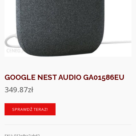
GOOGLE NEST AUDIO GA01586EU
349.87
zł
SPRAWDŹ TERAZ!
SKU:
012e8cc2ab62