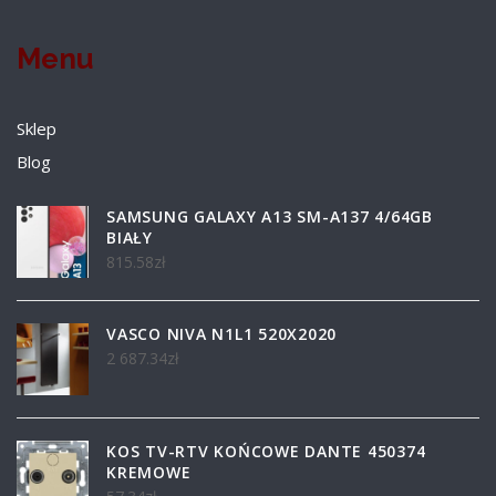
Menu
Sklep
Blog
SAMSUNG GALAXY A13 SM-A137 4/64GB
BIAŁY
815.58
zł
VASCO NIVA N1L1 520X2020
2 687.34
zł
KOS TV-RTV KOŃCOWE DANTE 450374
KREMOWE