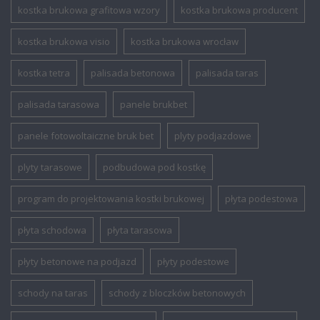
kostka brukowa grafitowa wzory
kostka brukowa producent
kostka brukowa visio
kostka brukowa wrocław
kostka tetra
palisada betonowa
palisada taras
palisada tarasowa
panele brukbet
panele fotowoltaiczne bruk bet
plyty podjazdowe
plyty tarasowe
podbudowa pod kostkę
program do projektowania kostki brukowej
płyta podestowa
płyta schodowa
płyta tarasowa
płyty betonowe na podjazd
płyty podestowe
schody na taras
schody z bloczków betonowych