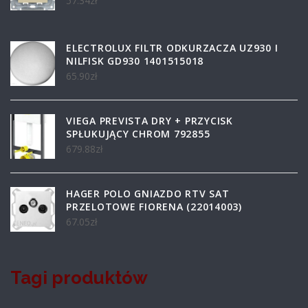
57.34
zł
ELECTROLUX FILTR ODKURZACZA UZ930 I
NILFISK GD930 1401515018
65.90
zł
VIEGA PREVISTA DRY + PRZYCISK
SPŁUKUJĄCY CHROM 792855
679.88
zł
HAGER POLO GNIAZDO RTV SAT
PRZELOTOWE FIORENA (22014003)
67.05
zł
Tagi produktów