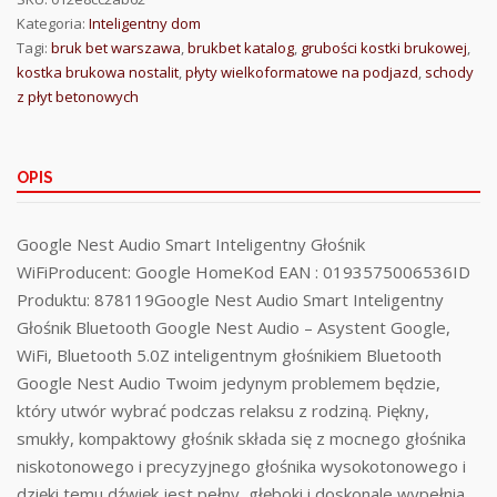
Kategoria:
Inteligentny dom
Tagi:
bruk bet warszawa
,
brukbet katalog
,
grubości kostki brukowej
,
kostka brukowa nostalit
,
płyty wielkoformatowe na podjazd
,
schody
z płyt betonowych
OPIS
Google Nest Audio Smart Inteligentny Głośnik
WiFiProducent: Google HomeKod EAN : 0193575006536ID
Produktu: 878119Google Nest Audio Smart Inteligentny
Głośnik Bluetooth Google Nest Audio – Asystent Google,
WiFi, Bluetooth 5.0Z inteligentnym głośnikiem Bluetooth
Google Nest Audio Twoim jedynym problemem będzie,
który utwór wybrać podczas relaksu z rodziną. Piękny,
smukły, kompaktowy głośnik składa się z mocnego głośnika
niskotonowego i precyzyjnego głośnika wysokotonowego i
dzięki temu dźwięk jest pełny, głęboki i doskonale wypełnia