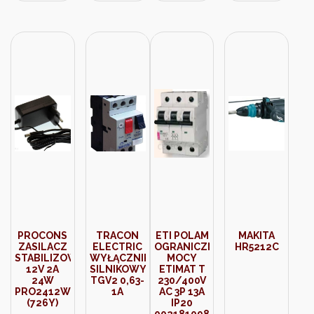
CZERWONY
22MM IP66
MOELLER
216815
PROCONS
TRACON
ETI POLAM
MAKITA
ZASILACZ
ELECTRIC
OGRANICZNIK
HR5212C
STABILIZOWANY
WYŁĄCZNIK
MOCY
12V 2A
SILNIKOWY
ETIMAT T
24W
TGV2 0,63-
230/400V
PRO2412W2E
1A
AC 3P 13A
(726Y)
IP20
002181098