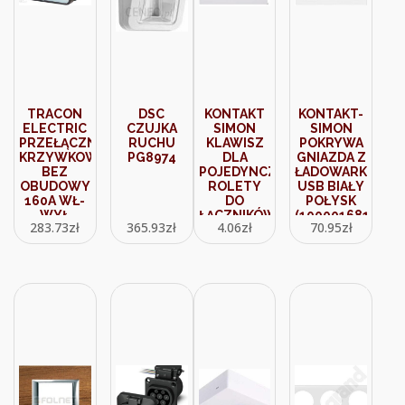
TRACON
DSC
KONTAKT
KONTAKT-
ELECTRIC
CZUJKA
SIMON
SIMON
PRZEŁĄCZNIK
RUCHU
KLAWISZ
POKRYWA
KRZYWKOWY
PG8974
DLA
GNIAZDA Z
BEZ
POJEDYNCZEJ
ŁADOWARKĄ
OBUDOWY
ROLETY
USB BIAŁY
160A WŁ-
DO
POŁYSK
WYŁ
ŁĄCZNIKÓW
(10000168130)
283.73
zł
365.93
zł
4.06
zł
70.95
zł
TK1693
I
STEROWNIKÓW
ELEKTRONICZNYCH
BIAŁY
DKE1111