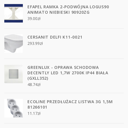
EFAPEL RAMKA 2-PODWÓJNA LOGUS90
ANIMATO NIEBIESKI 90920ZG
39.00
zł
CERSANIT DELFI K11-0021
293.99
zł
GREENLUX - OPRAWA SCHODOWA
DECENTLY LED 1,7W 2700K IP44 BIAŁA
(GXLL352)
48.74
zł
ECOLINE PRZEDŁUŻACZ LISTWA 3G 1,5M
81266101
11.17
zł