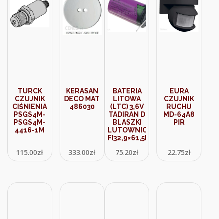
TURCK
KERASAN
BATERIA
EURA
CZUJNIK
DECO MAT
LITOWA
CZUJNIK
CIŚNIENIA
486030
(LTC) 3,6V
RUCHU
PSGS4M-
TADIRAN D
MD-64A8
PSGS4M-
BLASZKI
PIR
4416-1M
LUTOWNICZE
FI32,9×61,5MM
115.00
zł
333.00
zł
75.20
zł
22.75
zł