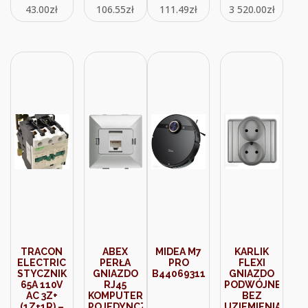
43.00
zł
106.55
zł
111.49
zł
3 520.00
zł
(2181098)
TRACON
ABEX
MIDEA M7
KARLIK
ELECTRIC
PERŁA
PRO
FLEXI
STYCZNIK
GNIAZDO
B44069311
GNIAZDO
65A 110V
RJ45
PODWÓJNE
AC 3Z+
KOMPUTEROWE
BEZ
(1Z+1R) –
POJEDYNCZE
UZIEMIENIA