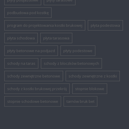
plyty podjazdowe
plyty tarasowe
podbudowa pod kostkę
program do projektowania kostki brukowej
płyta podestowa
płyta schodowa
płyta tarasowa
płyty betonowe na podjazd
płyty podestowe
schody na taras
schody z bloczków betonowych
schody zewnętrzne betonowe
schody zewnętrzne z kostki
schody z kostki brukowej przekrój
stopnie blokowe
stopnie schodowe betonowe
tarnów bruk bet