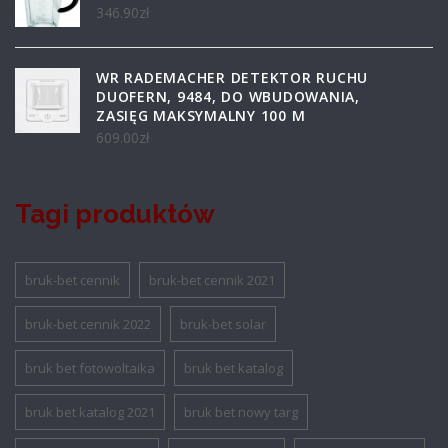
346.90
zł
WR RADEMACHER DETEKTOR RUCHU
DUOFERN, 9484, DO WBUDOWANIA,
ZASIĘG MAKSYMALNY 100 M
609.00
zł
Tagi produktów
bruk-bet cennik
bruk-bet cennik 2021
bruk-bet cennik 2022
bruk-bet solar
bruk bet fotowoltaika
bruk bet katalog
bruk bet katalog 2021
bruk bet nowy targ