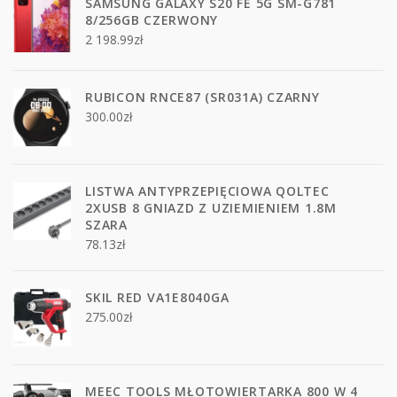
SAMSUNG GALAXY S20 FE 5G SM-G781
8/256GB CZERWONY
2 198.99
zł
RUBICON RNCE87 (SR031A) CZARNY
300.00
zł
LISTWA ANTYPRZEPIĘCIOWA QOLTEC
2XUSB 8 GNIAZD Z UZIEMIENIEM 1.8M
SZARA
78.13
zł
SKIL RED VA1E8040GA
275.00
zł
MEEC TOOLS MŁOTOWIERTARKA 800 W 4