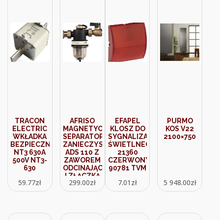
TRACON
AFRISO
EFAPEL
PURMO
ELECTRIC
MAGNETYCZNY
KLOSZ DO
KOS V22
WKŁADKA
SEPARATOR
SYGNALIZATORA
2100×750
BEZPIECZNIKOWA
ZANIECZYSZCZEŃ
ŚWIETLNEGO
NT3 630A
ADS 110 Z
21360
500V NT3-
ZAWOREM
CZERWONY
630
ODCINAJĄCYM
90781 TVM
I ZŁĄCZKĄ
59.77
zł
299.00
zł
7.01
zł
5 948.00
zł
– KVS 5,2
M³/H, G¾”
(7711000)