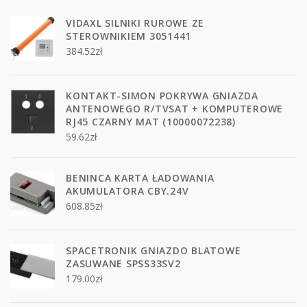
VIDAXL SILNIKI RUROWE ZE
STEROWNIKIEM 3051441
384.52
zł
KONTAKT-SIMON POKRYWA GNIAZDA
ANTENOWEGO R/TVSAT + KOMPUTEROWE
RJ45 CZARNY MAT (10000072238)
59.62
zł
BENINCA KARTA ŁADOWANIA
AKUMULATORA CBY.24V
608.85
zł
SPACETRONIK GNIAZDO BLATOWE
ZASUWANE SPSS33SV2
179.00
zł