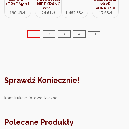
(TR1D6511F7)
NIEEKRANOWANE
2X2P
5CAT
SREBRNY
190.45
zł
24.61
zł
1 462.38
zł
17.63
zł
GTP10PM
METALIK
SREBRNA
7FGP2PKRL
(9000265)
1
2
3
4
Sprawdź Koniecznie!
konstrukcje fotowoltaiczne
Polecane Produkty