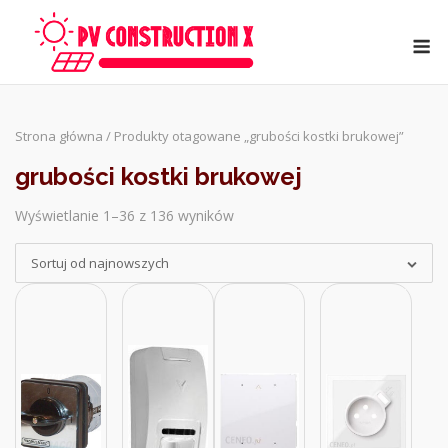
Skip
to
M
content
Strona główna
/ Produkty otagowane „grubości kostki brukowej”
grubości kostki brukowej
Wyświetlanie 1–36 z 136 wyników
Sorted
by
Sortuj od najnowszych
latest