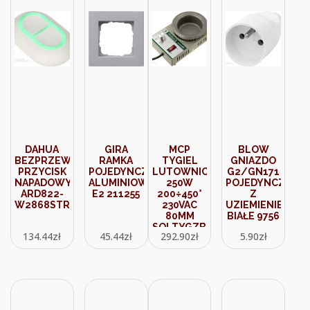
DAHUA
GIRA
MCP
BLOW
BEZPRZEWODOWY
RAMKA
TYGIEL
GNIAZDO
PRZYCISK
POJEDYNCZA
LUTOWNICZY
G2/GN171
NAPADOWY
ALUMINIOWY
250W
POJEDYNCZE
ARD822-
E2 211255
200÷450°
Z
W2868STRAP
230VAC
UZIEMIENIEM
80MM
BIAŁE 9756
SOLTYGZB80D
134.44
zł
45.44
zł
292.90
zł
5.90
zł