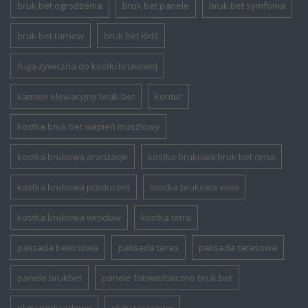
bruk bet ogrodzenia
bruk bet panele
bruk bet symfonia
bruk bet tarnow
bruk bet łódź
fuga żywiczna do kostki brukowej
kamień elewacyjny bruk-bet
kontur
kostka bruk bet wapień muszlowy
kostka brukowa aranżacje
kostka brukowa bruk bet cena
kostka brukowa producent
kostka brukowa visio
kostka brukowa wrocław
kostka tetra
palisada betonowa
palisada taras
palisada tarasowa
panele brukbet
panele fotowoltaiczne bruk bet