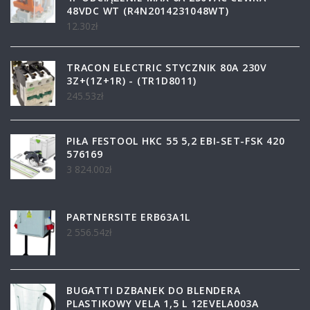
48VDC WT (R4N2014231048WT)
12.30
zł
TRACON ELECTRIC STYCZNIK 80A 230V
3Z+(1Z+1R) - (TR1D8011)
245.53
zł
PIŁA FESTOOL HKC 55 5,2 EBI-SET-FSK 420
576169
3 824.00
zł
PARTNERSITE ERB63A1L
2 556.54
zł
BUGATTI DZBANEK DO BLENDERA
PLASTIKOWY VELA 1,5 L 12EVELA003A