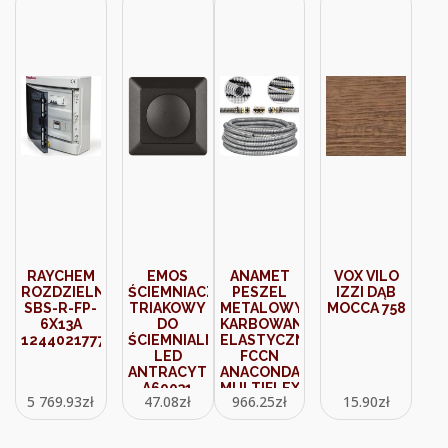
RAYCHEM
EMOS
ANAMET
VOX VILO
ROZDZIELNICA
ŚCIEMNIACZ
PESZEL
IZZI DĄB
SBS-R-FP-
TRIAKOWY
METALOWY
MOCCA 758
6X13A
DO
KARBOWANY
1244021777
ŚCIEMNIALNYCH
ELASTYCZNY
LED
FCCN
ANTRACYT
ANACONDA
A60031
MULTIFLEX
5 769.93
zł
47.08
zł
966.25
zł
15.90
zł
32/28MM
BEZHALOGENOWY
SAMOGASNĄCY