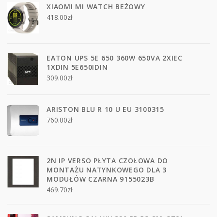
XIAOMI MI WATCH BEŻOWY
418.00
zł
EATON UPS 5E 650 360W 650VA 2XIEC
1XDIN 5E650IDIN
309.00
zł
ARISTON BLU R 10 U EU 3100315
760.00
zł
2N IP VERSO PŁYTA CZOŁOWA DO
MONTAŻU NATYNKOWEGO DLA 3
MODUŁÓW CZARNA 9155023B
469.70
zł