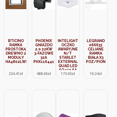
BTICINO
PHOENIX
INTELIGHT
LEGRAND
RAMKA
GNIAZDO
OCZKO
066633
PROSTOKĄTNA
2.0 22KW
AWARYJNE
CELIANE
DREWNO 2
3-FAZOWE
N/T
RAMKA
MODUŁY
32A
STARLET
BIAŁA X3
HA4802LWE
PHX1164417
EXTERNAL
POZ/PION
QUAD LED
SO 150 SA
234.41
zł
488.06
zł
173.00
zł
19.24
zł
3H AT IP20