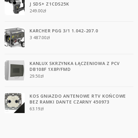
J SDS+ Z1CDS25K
249.00
zł
KARCHER PGG 3/1 1.042-207.0
3 487.00
zł
KANLUX SKRZYNKA ŁĄCZENIOWA Z PCV
DB108F 1X8P/FMD
29.50
zł
KOS GNIAZDO ANTENOWE RTV KOŃCOWE
BEZ RAMKI DANTE CZARNY 450973
63.19
zł