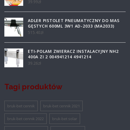
39.99
zł
ADLER PISTOLET PNEUMATYCZNY DO MAS
GĘSTYCH 600ML 3W1 AD-2033 (MA2033)
515.40
zł
ETI-POLAM ZWIERACZ INSTALACYJNY NH2
400A ZI 2 004941214 4941214
39.26
zł
Tagi produktów
bruk-bet cennik
bruk-bet cennik 2021
bruk-bet cennik 2022
bruk-bet solar