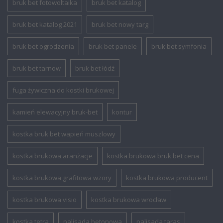
bruk bet fotowoltaika
bruk bet katalog
bruk bet katalog 2021
bruk bet nowy targ
bruk bet ogrodzenia
bruk bet panele
bruk bet symfonia
bruk bet tarnow
bruk bet łódź
fuga żywiczna do kostki brukowej
kamień elewacyjny bruk-bet
kontur
kostka bruk bet wapień muszlowy
kostka brukowa aranżacje
kostka brukowa bruk bet cena
kostka brukowa grafitowa wzory
kostka brukowa producent
kostka brukowa visio
kostka brukowa wrocław
kostka tetra
palisada betonowa
palisada taras