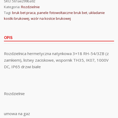
SKU:
561ae299ba92
Kategoria:
Rozdzielnie
Tagi:
bruk bet praca
,
panele fotowoltaiczne bruk bet
,
układanie
kostki brukowej
,
wzór na kostce brukowej
OPIS
Rozdzielnica hermetyczna natynkowa 3×18 RH-54/3ZB (z
zamkiem), listwy zaciskowe, wspornik TH35, IK07, 1000V
DC, IP65 drzwi białe
Rozdzielnie
umowa na gaz