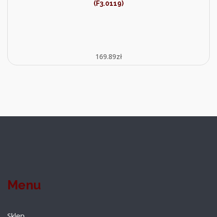
(F3.0119)
169.89
zł
Menu
Sklep