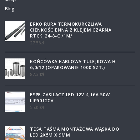
Blog
ERKO RURA TERMOKURCZLIWA
CIENKOŚCIENNA Z KLEJEM CZARNA
RTCK_24-8-C /1M/
27.56
zł
KOŃCÓWKA KABLOWA TULEJKOWA H
6,0/12 (OPAKOWANIE 1000 SZT.)
87.34
zł
ESPE ZASILACZ LED 12V 4,16A 50W
LIP5012CV
55.00
zł
TESA TAŚMA MONTAŻOWA WĄSKA DO
LED 2X5M X 9MM