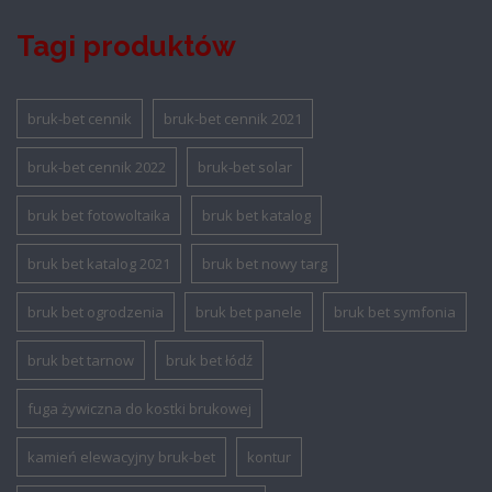
Tagi produktów
bruk-bet cennik
bruk-bet cennik 2021
bruk-bet cennik 2022
bruk-bet solar
bruk bet fotowoltaika
bruk bet katalog
bruk bet katalog 2021
bruk bet nowy targ
bruk bet ogrodzenia
bruk bet panele
bruk bet symfonia
bruk bet tarnow
bruk bet łódź
fuga żywiczna do kostki brukowej
kamień elewacyjny bruk-bet
kontur