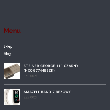
Menu
Sklep
Blog
STEINER GEORGE 111 CZARNY
(HCQG7744BEZK)
369.00
zł
AMAZFIT BAND 7 BEŻOWY
229.00
zł