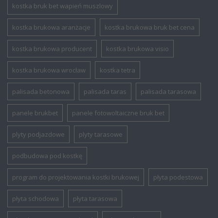
kostka bruk bet wapień muszlowy
kostka brukowa aranżacje
kostka brukowa bruk bet cena
kostka brukowa producent
kostka brukowa visio
kostka brukowa wrocław
kostka tetra
palisada betonowa
palisada taras
palisada tarasowa
panele brukbet
panele fotowoltaiczne bruk bet
plyty podjazdowe
plyty tarasowe
podbudowa pod kostkę
program do projektowania kostki brukowej
płyta podestowa
płyta schodowa
płyta tarasowa