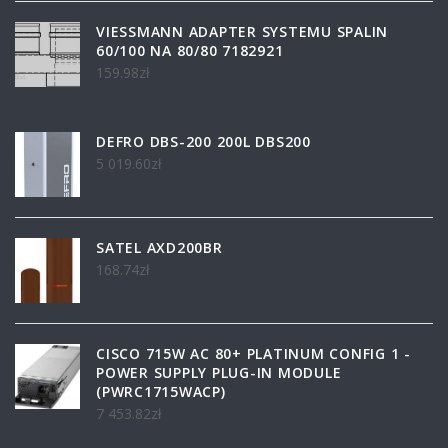
VIESSMANN ADAPTER SYSTEMU SPALIN
60/100 NA 80/80 7182921
159.98
zł
DEFRO DBS-200 200L DBS200
5 019.60
zł
SATEL AXD200BR
168.74
zł
CISCO 715W AC 80+ PLATINUM CONFIG 1 -
POWER SUPPLY PLUG-IN MODULE
(PWRC1715WACP)
7 453.82
zł