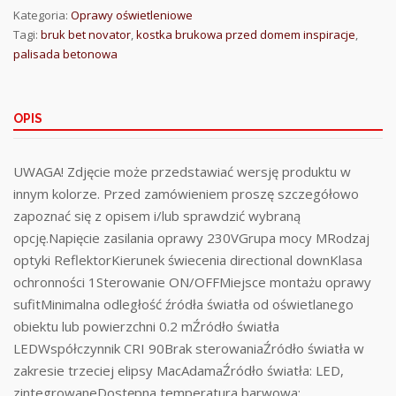
Kategoria:
Oprawy oświetleniowe
Tagi:
bruk bet novator
,
kostka brukowa przed domem inspiracje
,
palisada betonowa
OPIS
UWAGA! Zdjęcie może przedstawiać wersję produktu w
innym kolorze. Przed zamówieniem proszę szczegółowo
zapoznać się z opisem i/lub sprawdzić wybraną
opcję.Napięcie zasilania oprawy 230VGrupa mocy MRodzaj
optyki ReflektorKierunek świecenia directional downKlasa
ochronności 1Sterowanie ON/OFFMiejsce montażu oprawy
sufitMinimalna odległość źródła światła od oświetlanego
obiektu lub powierzchni 0.2 mŹródło światła
LEDWspółczynnik CRI 90Brak sterowaniaŹródło światła w
zakresie trzeciej elipsy MacAdamaŹródło światła: LED,
zintegrowaneDostępna temperatura barwowa: