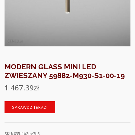
MODERN GLASS MINI LED
ZWIESZANY 59882-M930-S1-00-19
1 467.39
zł
SPRAWDŹ TERAZ!
SKU:
035f1b2ee7b3