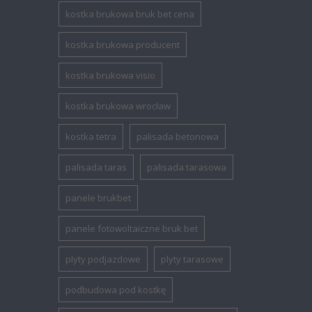
kostka brukowa bruk bet cena
kostka brukowa producent
kostka brukowa visio
kostka brukowa wrocław
kostka tetra
palisada betonowa
palisada taras
palisada tarasowa
panele brukbet
panele fotowoltaiczne bruk bet
plyty podjazdowe
plyty tarasowe
podbudowa pod kostkę