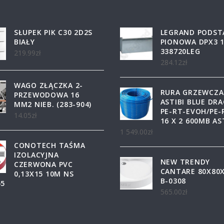
SŁUPEK PIK C30 2D2S
LEGRAND PODS
BIAŁY
PIONOWA DPX3 
338720LEG
219.99
zł
284.12
zł
WAGO ZŁĄCZKA 2-
RURA GRZEWCZA
PRZEWODOWA 16
ASTIBI BLUE DR
MM2 NIEB. (283-904)
PE-RT-EVOH/PE-
14.05
zł
16 X 2 600MB AS
1 549.00
zł
CONOTECH TAŚMA
IZOLACYJNA
NEW TRENDY
CZERWONA PVC
CANTARE 80X80X
0,13X15 10M NS
B-0308
55
565.00
zł