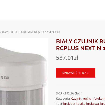
nik ruchu B.E.G. LUXOMAT RCplus next N 130
BIAŁY CZUJNIK R
RCPLUS NEXT N 
537.01
zł
SPRAWDŹ TERAZ!
SKU:
c392c9e0bcf4
Kategoria:
Czujniki ruchu i fotoko
Tagi:
bruk bet kostka brukowa
,
br