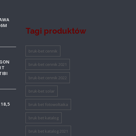
TAWA
16M
Tagi produktów
bruk-bet cennik
AGON
bruk-bet cennik 2021
RT
TIBI
bruk-bet cennik 2022
bruk-bet solar
18,5
bruk bet fotowoltaika
bruk bet katalog
bruk bet katalog 2021