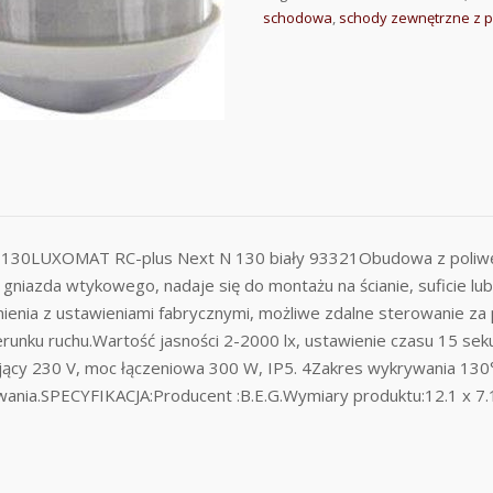
schodowa
,
schody zewnętrzne z p
 N 130LUXOMAT RC-plus Next N 130 biały 93321Obudowa z poliwęg
niazda wtykowego, nadaje się do montażu na ścianie, suficie lu
ienia z ustawieniami fabrycznymi, możliwe zdalne sterowanie za
erunku ruchu.Wartość jasności 2-2000 lx, ustawienie czasu 15 s
jący 230 V, moc łączeniowa 300 W, IP5. 4Zakres wykrywania 130
wania.SPECYFIKACJA:Producent :B.E.G.Wymiary produktu:12.1 x 7.