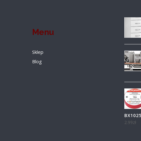
Menu
Sklep
Blog
BX102
2.99
zł