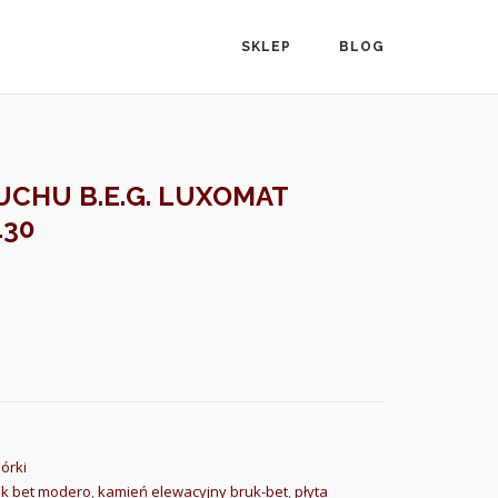
SKLEP
BLOG
UCHU B.E.G. LUXOMAT
130
mórki
uk bet modero
,
kamień elewacyjny bruk-bet
,
płyta