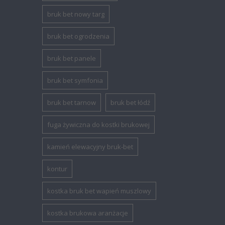
bruk bet nowy targ
bruk bet ogrodzenia
bruk bet panele
bruk bet symfonia
bruk bet tarnow
bruk bet łódź
fuga żywiczna do kostki brukowej
kamień elewacyjny bruk-bet
kontur
kostka bruk bet wapień muszlowy
kostka brukowa aranżacje