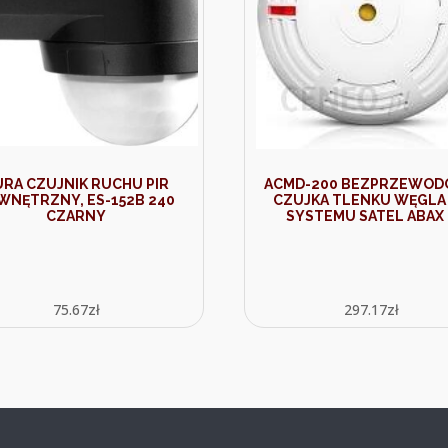
URA CZUJNIK RUCHU PIR
ACMD-200 BEZPRZEWO
WNĘTRZNY, ES-152B 240
CZUJKA TLENKU WĘGLA
CZARNY
SYSTEMU SATEL ABAX 
75.67
zł
297.17
zł