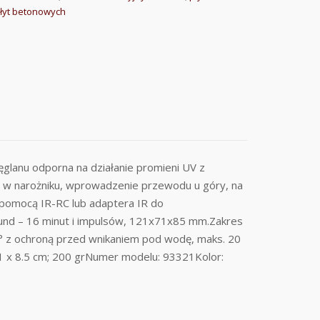
łyt betonowych
lanu odporna na działanie promieni UV z
b w narożniku, wprowadzenie przewodu u góry, na
 pomocą IR-RC lub adaptera IR do
ekund – 16 minut i impulsów, 121x71x85 mm.Zakres
° z ochroną przed wnikaniem pod wodę, maks. 20
1 x 8.5 cm; 200 grNumer modelu: 93321Kolor: