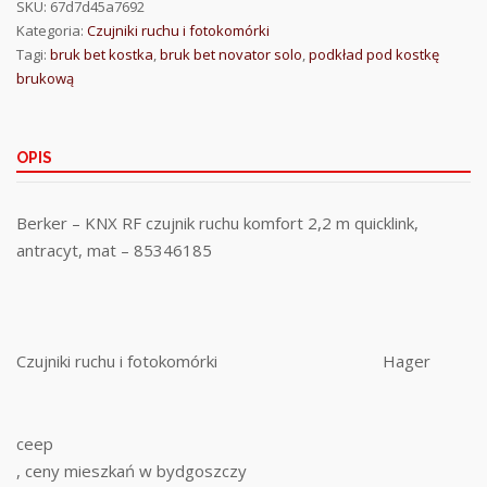
SKU:
67d7d45a7692
Kategoria:
Czujniki ruchu i fotokomórki
Tagi:
bruk bet kostka
,
bruk bet novator solo
,
podkład pod kostkę
brukową
OPIS
Berker – KNX RF czujnik ruchu komfort 2,2 m quicklink,
antracyt, mat – 85346185
Czujniki ruchu i fotokomórki
Hager
ceep
, ceny mieszkań w bydgoszczy