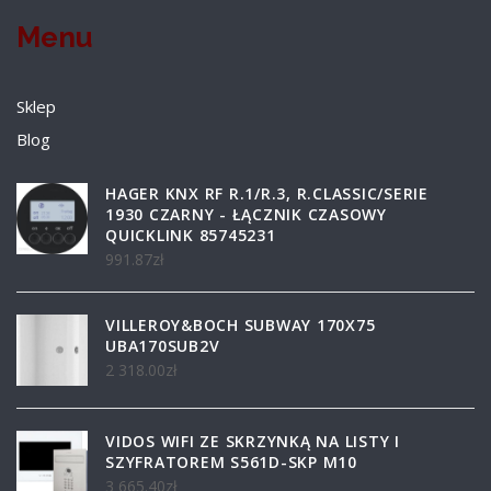
Menu
Sklep
Blog
HAGER KNX RF R.1/R.3, R.CLASSIC/SERIE
1930 CZARNY - ŁĄCZNIK CZASOWY
QUICKLINK 85745231
991.87
zł
VILLEROY&BOCH SUBWAY 170X75
UBA170SUB2V
2 318.00
zł
VIDOS WIFI ZE SKRZYNKĄ NA LISTY I
SZYFRATOREM S561D-SKP M10
3 665.40
zł