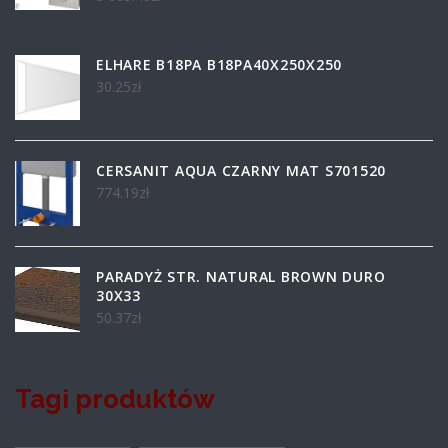
ELHARE B18PA B18PA40X250X250
30.25
zł
CERSANIT AQUA CZARNY MAT S701520
774.19
zł
PARADYŻ STR. NATURAL BROWN DURO
30X33
50.37
zł
Tagi produktów