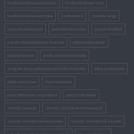
kostka brukowa producent
kostka brukowa visio
kostka brukowa wrocław
kostka tetra
novator largo
palisada betonowa
palisada tarasowa
panele brukbet
panele fotowoltaiczne bruk bet
plyty podjazdowe
plyty tarasowe
podbudowa pod kostkę
program do projektowania kostki brukowej
płyta podestowa
płyta schodowa
płyta tarasowa
płyty betonowe na podjazd
płyty podestowe
schody na taras
schody z bloczków betonowych
schody zewnętrzne betonowe
schody zewnętrzne z kostki