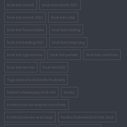
bruk-bet cennik
bruk-bet cennik 2021
bruk-bet cennik 2022
bruk-bet solar
bruk bet fotowoltaika
bruk bet katalog
bruk bet katalog 2021
bruk bet nowy targ
bruk bet ogrodzenia
bruk bet panele
bruk bet symfonia
bruk bet tarnow
bruk bet łódź
fuga żywiczna do kostki brukowej
kamień elewacyjny bruk-bet
kontur
kostka bruk bet wapień muszlowy
kostka brukowa aranżacje
kostka brukowa bruk bet cena