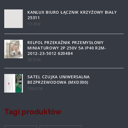
KANLUX BIURO ŁĄCZNIK KRZYŻOWY BIAŁY
25311
17.45
zł
RELPOL PRZEKAŹNIK PRZEMYSŁOWY
MINIATUROWY 2P 250V 5A IP40 R2M-
2012-23-5012 620484
25.57
zł
SATEL CZUJKA UNIWERSALNA
BEZPRZEWODOWA (MXD300)
100.07
zł
Tagi produktów