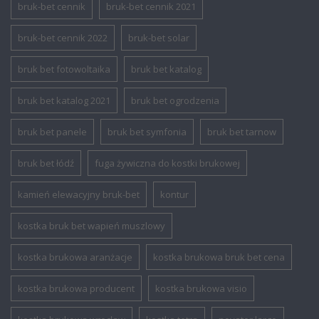
bruk-bet cennik
bruk-bet cennik 2021
bruk-bet cennik 2022
bruk-bet solar
bruk bet fotowoltaika
bruk bet katalog
bruk bet katalog 2021
bruk bet ogrodzenia
bruk bet panele
bruk bet symfonia
bruk bet tarnow
bruk bet łódź
fuga żywiczna do kostki brukowej
kamień elewacyjny bruk-bet
kontur
kostka bruk bet wapień muszlowy
kostka brukowa aranżacje
kostka brukowa bruk bet cena
kostka brukowa producent
kostka brukowa visio