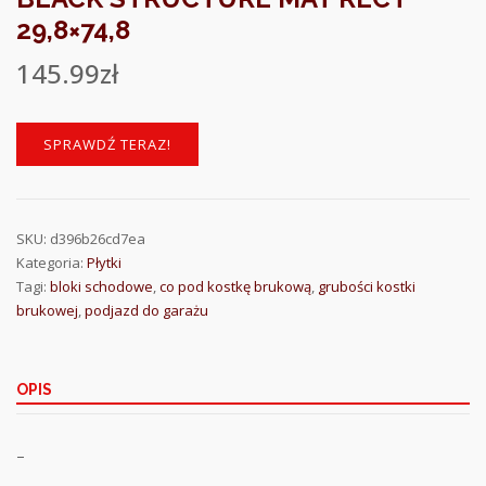
29,8×74,8
145.99
zł
SPRAWDŹ TERAZ!
SKU:
d396b26cd7ea
Kategoria:
Płytki
Tagi:
bloki schodowe
,
co pod kostkę brukową
,
grubości kostki
brukowej
,
podjazd do garażu
OPIS
–