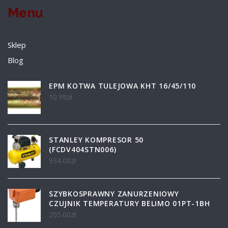
Menu
Sklep
Blog
EPM KOTWA TULEJOWA KHT 16/45/110
10.99
zł
STANLEY KOMPRESOR 50
(FCDV404STN006)
934.00
zł
SZYBKOSPRAWNY ZANURZENIOWY
CZUJNIK TEMPERATURY BELIMO 01PT-1BH
205.00
zł