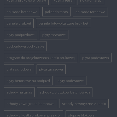
kostka brukowa wrocław
kostka tetra
novator largo
palisada betonowa
palisada taras
palisada tarasowa
panele brukbet
panele fotowoltaiczne bruk bet
plyty podjazdowe
plyty tarasowe
podbudowa pod kostkę
program do projektowania kostki brukowej
płyta podestowa
płyta schodowa
płyta tarasowa
płyty betonowe na podjazd
płyty podestowe
schody na taras
schody z bloczków betonowych
schody zewnętrzne betonowe
schody zewnętrzne z kostki
schody z kostki brukowej przekrój
stopnie blokowe