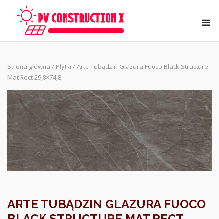
Skip
to
M
content
Strona główna
/
Płytki
/ Arte Tubądzin Glazura Fuoco Black Structure
Mat Rect 29,8×74,8
ARTE TUBĄDZIN GLAZURA FUOCO
BLACK STRUCTURE MAT RECT