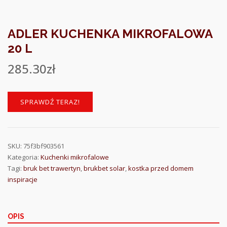
ADLER KUCHENKA MIKROFALOWA
20 L
285.30
zł
SPRAWDŹ TERAZ!
SKU:
75f3bf903561
Kategoria:
Kuchenki mikrofalowe
Tagi:
bruk bet trawertyn
,
brukbet solar
,
kostka przed domem
inspiracje
OPIS