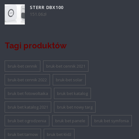
STERR DBX100
151.06
zł
Tagi produktów
bruk-bet cennik
bruk-bet cennik 2021
bruk-bet cennik 2022
bruk-bet solar
bruk bet fotowoltaika
bruk bet katalog
bruk bet katalog 2021
bruk bet nowy targ
bruk bet ogrodzenia
bruk bet panele
bruk bet symfonia
bruk bet tarnow
bruk bet łódź