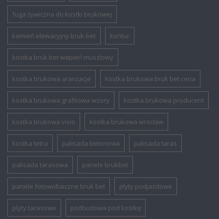
fuga żywiczna do kostki brukowej
kamień elewacyjny bruk-bet
kontur
kostka bruk bet wapień muszlowy
kostka brukowa aranżacje
kostka brukowa bruk bet cena
kostka brukowa grafitowa wzory
kostka brukowa producent
kostka brukowa visio
kostka brukowa wrocław
kostka tetra
palisada betonowa
palisada taras
palisada tarasowa
panele brukbet
panele fotowoltaiczne bruk bet
plyty podjazdowe
plyty tarasowe
podbudowa pod kostkę