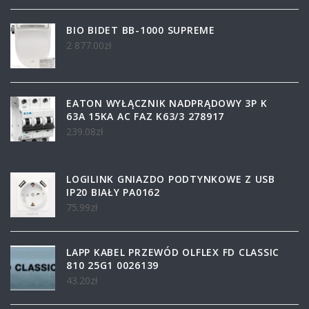
BIO BIDET BB-1000 SUPREME
2 877.00
zł
EATON WYŁĄCZNIK NADPRĄDOWY 3P K
63A 15KA AC FAZ K63/3 278917
239.08
zł
LOGILINK GNIAZDO PODTYNKOWE Z USB
IP20 BIAŁY PA0162
75.99
zł
LAPP KABEL PRZEWÓD OLFLEX FD CLASSIC
810 25G1 0026139
43.20
zł