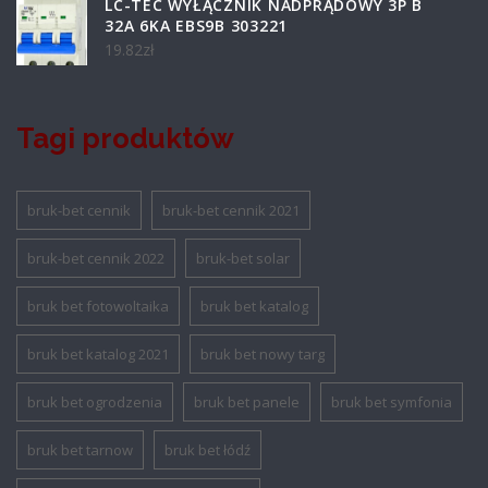
LC-TEC WYŁĄCZNIK NADPRĄDOWY 3P B
32A 6KA EBS9B 303221
19.82
zł
Tagi produktów
bruk-bet cennik
bruk-bet cennik 2021
bruk-bet cennik 2022
bruk-bet solar
bruk bet fotowoltaika
bruk bet katalog
bruk bet katalog 2021
bruk bet nowy targ
bruk bet ogrodzenia
bruk bet panele
bruk bet symfonia
bruk bet tarnow
bruk bet łódź