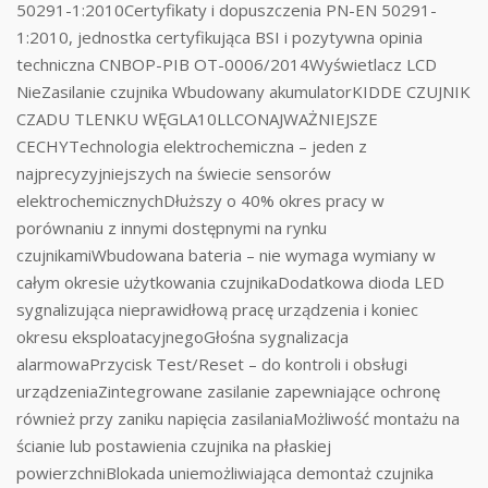
50291-1:2010Certyfikaty i dopuszczenia PN-EN 50291-
1:2010, jednostka certyfikująca BSI i pozytywna opinia
techniczna CNBOP-PIB OT-0006/2014Wyświetlacz LCD
NieZasilanie czujnika Wbudowany akumulatorKIDDE CZUJNIK
CZADU TLENKU WĘGLA10LLCONAJWAŻNIEJSZE
CECHYTechnologia elektrochemiczna – jeden z
najprecyzyjniejszych na świecie sensorów
elektrochemicznychDłuższy o 40% okres pracy w
porównaniu z innymi dostępnymi na rynku
czujnikamiWbudowana bateria – nie wymaga wymiany w
całym okresie użytkowania czujnikaDodatkowa dioda LED
sygnalizująca nieprawidłową pracę urządzenia i koniec
okresu eksploatacyjnegoGłośna sygnalizacja
alarmowaPrzycisk Test/Reset – do kontroli i obsługi
urządzeniaZintegrowane zasilanie zapewniające ochronę
również przy zaniku napięcia zasilaniaMożliwość montażu na
ścianie lub postawienia czujnika na płaskiej
powierzchniBlokada uniemożliwiająca demontaż czujnika