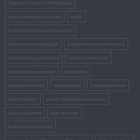
fuga żywiczna do kostki brukowej
kamień elewacyjny bruk-bet
kontur
kostka bruk bet wapień muszlowy
kostka brukowa aranżacje
kostka brukowa bruk bet cena
kostka brukowa producent
kostka brukowa visio
kostka brukowa wrocław
kostka tetra
palisada betonowa
palisada taras
palisada tarasowa
panele brukbet
panele fotowoltaiczne bruk bet
plyty podjazdowe
plyty tarasowe
podbudowa pod kostkę