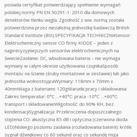
posiada certyfikat potwierdzający spełnienie wymagań
polskiej normy PN EN 50291-1: 2010 dla domowych
detektorów tlenku węgla. Zgodność z ww. normą została
potwierdzona przez niezależną jednostkę badawczą British
Standard Institute (BSI).SPECYFIKACJA TECHNICZNASensor:
Elektrochemiczny sensor CO firmy KIDDE – jeden z
najprecyzyjniejszych sensorów elektrochemicznych na
świecieZasilanie: DC, wbudowana bateria – nie wymaga
wymiany w całym okresie użytkowania czujnikaSposób
montażu: na ścianie (śruby montażowe w zestawie) lub jako
jednostka wolnostojącaWymiary: 118mm x 70mm x
40mmWaga z bateriami: 120gWarunki pracy i składowania:
Zakres temperatur: 0°C …+40°C: praca -10°C …+60°C:
transport i składowanieWilgotność: do 90% RH, bez
kondensacjiSygnalizacja: Przekroczenia dopuszczalnego
stężenia CO: akustyczna 85 dB i optyczna (czerwona dioda
LED)Niskiego poziomu zasilania (rozładowania baterii): krótki
sygnał dźwiękowy co 60 sekund oraz co sekundę miga