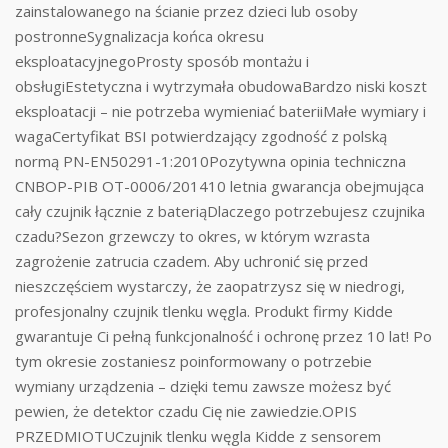
zainstalowanego na ścianie przez dzieci lub osoby
postronneSygnalizacja końca okresu
eksploatacyjnegoProsty sposób montażu i
obsługiEstetyczna i wytrzymała obudowaBardzo niski koszt
eksploatacji – nie potrzeba wymieniać bateriiMałe wymiary i
wagaCertyfikat BSI potwierdzający zgodność z polską
normą PN-EN50291-1:2010Pozytywna opinia techniczna
CNBOP-PIB OT-0006/201410 letnia gwarancja obejmująca
cały czujnik łącznie z bateriąDlaczego potrzebujesz czujnika
czadu?Sezon grzewczy to okres, w którym wzrasta
zagrożenie zatrucia czadem. Aby uchronić się przed
nieszczęściem wystarczy, że zaopatrzysz się w niedrogi,
profesjonalny czujnik tlenku węgla. Produkt firmy Kidde
gwarantuje Ci pełną funkcjonalność i ochronę przez 10 lat! Po
tym okresie zostaniesz poinformowany o potrzebie
wymiany urządzenia – dzięki temu zawsze możesz być
pewien, że detektor czadu Cię nie zawiedzie.OPIS
PRZEDMIOTUCzujnik tlenku węgla Kidde z sensorem