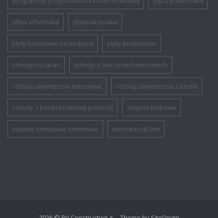
program do projektowania kostki brukowej
płyta podestowa
płyta schodowa
płyta tarasowa
płyty betonowe na podjazd
płyty podestowe
schody na taras
schody z bloczków betonowych
schody zewnętrzne betonowe
schody zewnętrzne z kostki
schody z kostki brukowej przekrój
stopnie blokowe
stopnie schodowe betonowe
tarnów bruk bet
2026 © PV Construction X
Theme by
SiteOrigin