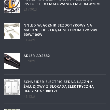
PISTOLET DO MALOWANIA PM-PDM-650M
217.90
zł
NNLED WŁĄCZNIK BEZDOTYKOWY NA
MACHNIĘCIE RĘKĄ MINI CHROM 12V/24V
60W/100W
31.44
zł
ADLER AD2832
83.90
zł
SCHNEIDER ELECTRIC SEDNA ŁĄCZNIK
ŻALUZJOWY Z BLOKADĄ ELEKTRYCZNĄ
BIAŁY SDN1300121
41.15
zł