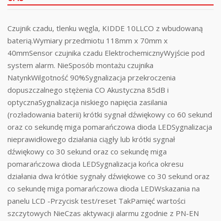
Czujnik czadu, tlenku węgla, KIDDE 10LLCO z wbudowaną
baterią.Wymiary przedmiotu 118mm x 70mm x
40mmSensor czujnika czadu ElektrochemicznyWyjście pod
system alarm. NieSposób montażu czujnika
NatynkWilgotność 90%Sygnalizacja przekroczenia
dopuszczalnego stężenia CO Akustyczna 85dB i
optycznaSygnalizacja niskiego napięcia zasilania
(rozładowania baterii) krótki sygnał dźwiękowy co 60 sekund
oraz co sekundę miga pomarańczowa dioda LEDSygnalizacja
nieprawidłowego działania ciągły lub krótki sygnał
dźwiękowy co 30 sekund oraz co sekundę miga
pomarańczowa dioda LEDSygnalizacja końca okresu
działania dwa krótkie sygnały dźwiękowe co 30 sekund oraz
co sekundę miga pomarańczowa dioda LEDWskazania na
panelu LCD -Przycisk test/reset TakPamięć wartości
szczytowych NieCzas aktywacji alarmu zgodnie z PN-EN