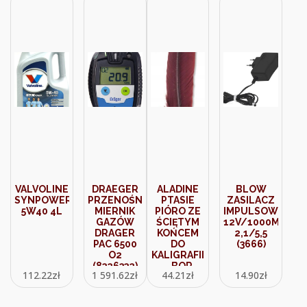
VALVOLINE
DRAEGER
ALADINE
BLOW
SYNPOWER
PRZENOŚNY
PTASIE
ZASILACZ
5W40 4L
MIERNIK
PIÓRO ZE
IMPULSOWY
GAZÓW
ŚCIĘTYM
12V/1000MA
DRAGER
KOŃCEM
2,1/5,5
PAC 6500
DO
(3666)
O2
KALIGRAFII
(8326332)
– BOR
112.22
zł
1 591.62
zł
44.21
zł
14.90
zł