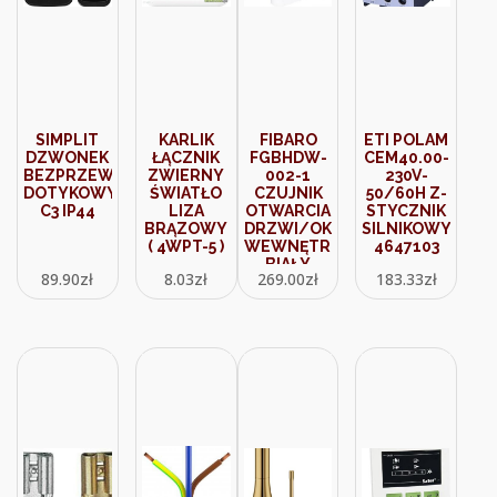
SIMPLIT
KARLIK
FIBARO
ETI POLAM
DZWONEK
ŁĄCZNIK
FGBHDW-
CEM40.00-
BEZPRZEWODOWY
ZWIERNY
002-1
230V-
DOTYKOWY
ŚWIATŁO
CZUJNIK
50/60H Z-
C3 IP44
LIZA
OTWARCIA
STYCZNIK
BRĄZOWY
DRZWI/OKNA
SILNIKOWY.
( 4WPT-5 )
WEWNĘTRZNY
4647103
BIAŁY
89.90
zł
8.03
zł
269.00
zł
183.33
zł