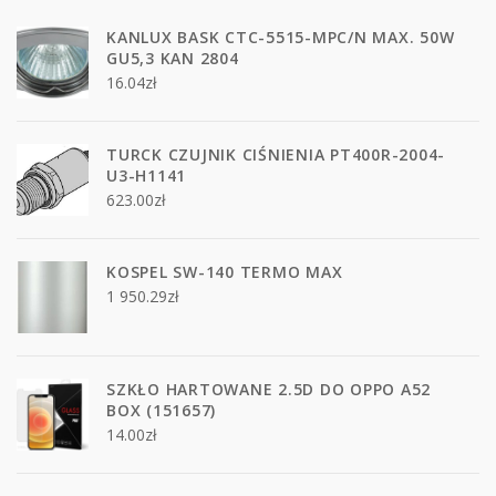
KANLUX BASK CTC-5515-MPC/N MAX. 50W
GU5,3 KAN 2804
16.04
zł
TURCK CZUJNIK CIŚNIENIA PT400R-2004-
U3-H1141
623.00
zł
KOSPEL SW-140 TERMO MAX
1 950.29
zł
SZKŁO HARTOWANE 2.5D DO OPPO A52
BOX (151657)
14.00
zł