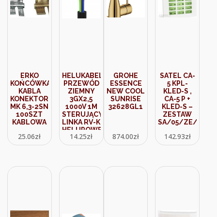
ERKO
HELUKABEL
GROHE
SATEL CA-
KOŃCÓWKA
PRZEWÓD
ESSENCE
5 KPL-
KABLA
ZIEMNY
NEW COOL
KLED-S ,
KONEKTOROWA
3GX2,5
SUNRISE
CA-5 P +
MK 6,3-2SN
1000V 1M
32628GL1
KLED-S –
100SZT
STERUJĄCY
ZESTAW
KABLOWA
LINKA RV-K
SA/05/ZE/01
HELUPOWER®
25.06
zł
14.25
zł
874.00
zł
142.93
zł
7512
(11003824)