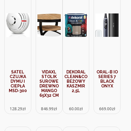
SATEL
VIDAXL
DEKORAL
ORAL-B IO
CZUJKA
STOLIK
CLEAN&COLOR
SERIES 7
DYMU I
SUROWE
BEŻOWY
BLACK
CIEPŁA
DREWNO
KASZMIR
ONYX
MSD-300
MANGO
2,5L
65X32 CM
128.29
zł
846.99
zł
60.00
zł
669.00
zł