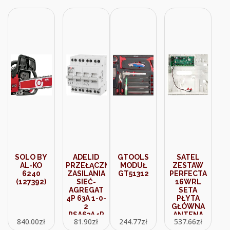
SOLO BY
ADELID
GTOOLS
SATEL
AL-KO
PRZEŁĄCZNIK
MODUŁ
ZESTAW
6240
ZASILANIA
GT51312
PERFECTA
(127392)
SIEĆ-
16WRL
AGREGAT
SETA
4P 63A 1-0-
PŁYTA
2
GŁÓWNA
PSA63A4P
ANTENA
840.00
zł
81.90
zł
244.77
zł
537.66
zł
OBUDOWA