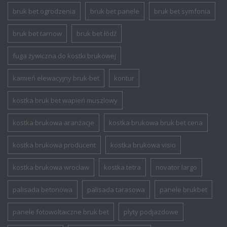
bruk bet ogrodzenia
bruk bet panele
bruk bet symfonia
bruk bet tarnow
bruk bet łódź
fuga żywiczna do kostki brukowej
kamień elewacyjny bruk-bet
kontur
kostka bruk bet wapień muszlowy
kostka brukowa aranżacje
kostka brukowa bruk bet cena
kostka brukowa producent
kostka brukowa visio
kostka brukowa wrocław
kostka tetra
novator largo
palisada betonowa
palisada tarasowa
panele brukbet
panele fotowoltaiczne bruk bet
plyty podjazdowe