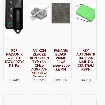
F&F
AN-KOM
PANARIA
KEY
NADAJNIK
ZŁĄCZE
BLACK
AUTOMATION
– PILOT
KONTROLNE
PRIME
BATERIA
DWUPRZYCISKOWY
TYP 1A 2
PLUS
NIMH DO
RS-P2
XM10
3000×1000
CENTRALI
/OG/ AN-
5,5 MM
KBPN
07F/OG/
A191124
65.44
zł
16.15
zł
389.00
zł
544.28
zł