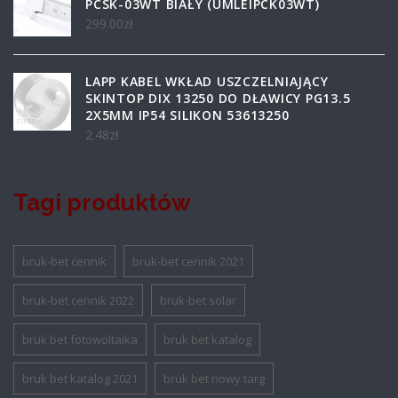
PCSK-03WT BIAŁY (UMLEIPCK03WT)
299.00
zł
LAPP KABEL WKŁAD USZCZELNIAJĄCY
SKINTOP DIX 13250 DO DŁAWICY PG13.5
2X5MM IP54 SILIKON 53613250
2.48
zł
Tagi produktów
bruk-bet cennik
bruk-bet cennik 2021
bruk-bet cennik 2022
bruk-bet solar
bruk bet fotowoltaika
bruk bet katalog
bruk bet katalog 2021
bruk bet nowy targ