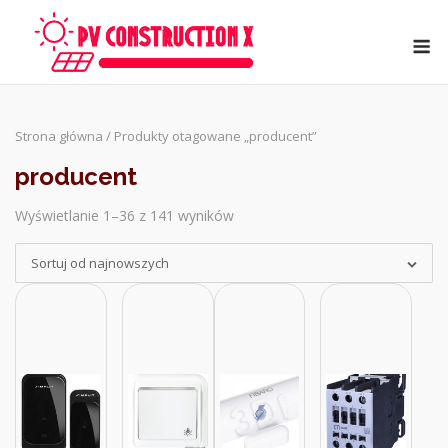
Skip
to
M
content
Strona główna
/ Produkty otagowane „producent”
producent
Wyświetlanie 1–36 z 141 wyników
Sorted
by
Sortuj od najnowszych
latest