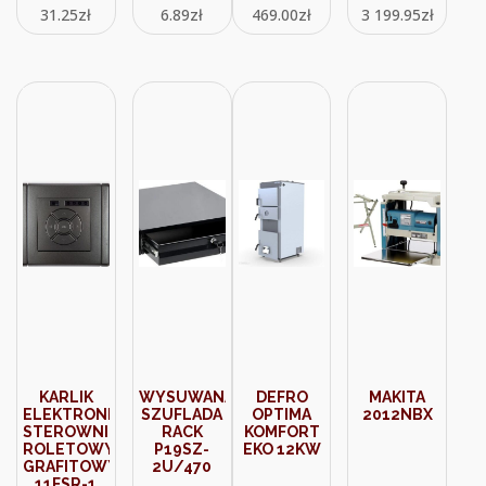
31.25
zł
6.89
zł
469.00
zł
3 199.95
zł
POLIPROPYLEN
100 SZT
E01UI-
01040100901
E01UI01040100901
KARLIK
WYSUWANA
DEFRO
MAKITA
ELEKTRONICZNY
SZUFLADA
OPTIMA
2012NBX
STEROWNIK
RACK
KOMFORT
ROLETOWY
P19SZ-
EKO 12KW
GRAFITOWY
2U/470
11FSR-1