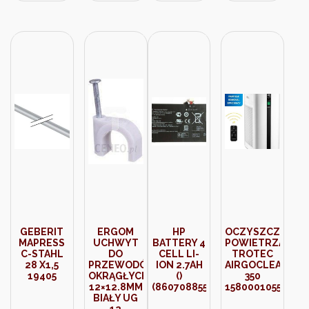
13236
GEBERIT
ERGOM
HP
OCZYSZCZACZ
MAPRESS
UCHWYT
BATTERY 4
POWIETRZA
C-STAHL
DO
CELL LI-
TROTEC
28 X1,5
PRZEWODÓW
ION 2.7AH
AIRGOCLEAN
19405
OKRĄGŁYCH
()
350
12×12.8MM
(860708855)
1580001055
BIAŁY UG
12