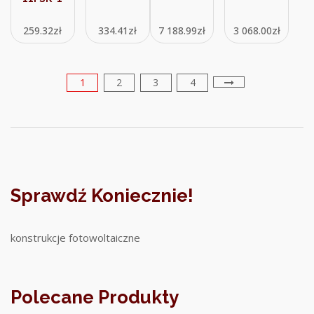
259.32
zł
334.41
zł
7 188.99
zł
3 068.00
zł
1
2
3
4
Sprawdź Koniecznie!
konstrukcje fotowoltaiczne
Polecane Produkty