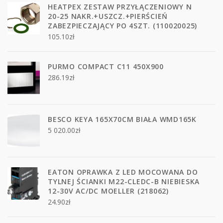
HEATPEX ZESTAW PRZYŁĄCZENIOWY N
20-25 NAKR.+USZCZ.+PIERŚCIEŃ
ZABEZPIECZAJĄCY PO 4SZT. (110020025)
105.10
zł
PURMO COMPACT C11 450X900
286.19
zł
BESCO KEYA 165X70CM BIAŁA WMD165K
5 020.00
zł
EATON OPRAWKA Z LED MOCOWANA DO
TYLNEJ ŚCIANKI M22-CLEDC-B NIEBIESKA
12-30V AC/DC MOELLER (218062)
24.90
zł