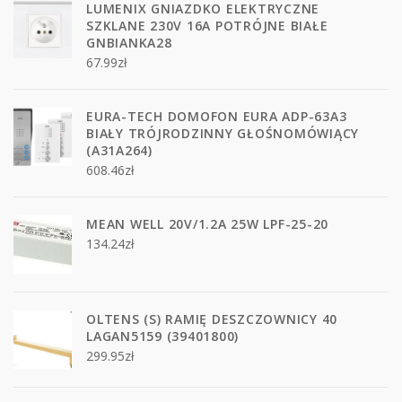
LUMENIX GNIAZDKO ELEKTRYCZNE
SZKLANE 230V 16A POTRÓJNE BIAŁE
GNBIANKA28
67.99
zł
EURA-TECH DOMOFON EURA ADP-63A3
BIAŁY TRÓJRODZINNY GŁOŚNOMÓWIĄCY
(A31A264)
608.46
zł
MEAN WELL 20V/1.2A 25W LPF-25-20
134.24
zł
OLTENS (S) RAMIĘ DESZCZOWNICY 40
LAGAN5159 (39401800)
299.95
zł