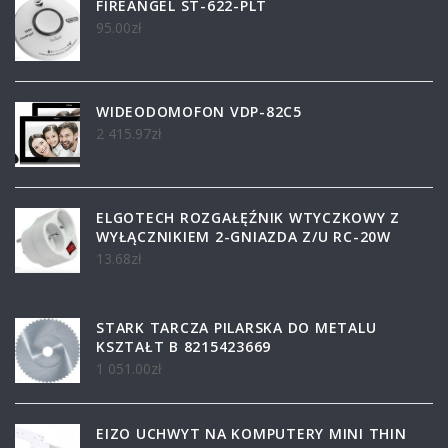
FIREANGEL ST-622-PLT
95.00
zł
WIDEODOMOFON VDP-82C5
2 415.97
zł
ELGOTECH ROZGAŁĘŹNIK WTYCZKOWY Z
WYŁĄCZNIKIEM 2-GNIAZDA Z/U RC-20W
13.68
zł
STARK TARCZA PILARSKA DO METALU
KSZTAŁT B 8215423669
1 051.00
zł
EIZO UCHWYT NA KOMPUTERY MINI THIN