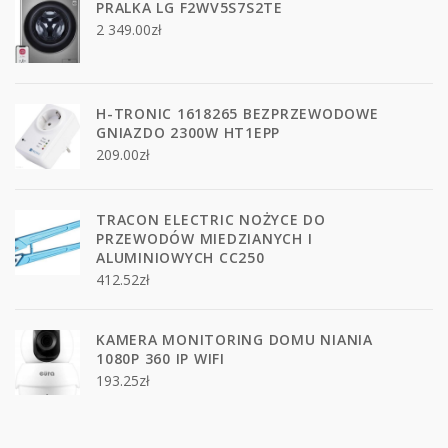
PRALKA LG F2WV5S7S2TE
2 349.00
zł
H-TRONIC 1618265 BEZPRZEWODOWE
GNIAZDO 2300W HT1EPP
209.00
zł
TRACON ELECTRIC NOŻYCE DO
PRZEWODÓW MIEDZIANYCH I
ALUMINIOWYCH CC250
412.52
zł
KAMERA MONITORING DOMU NIANIA
1080P 360 IP WIFI
193.25
zł