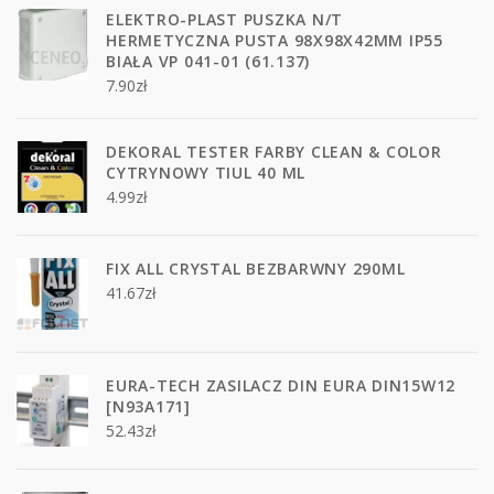
ELEKTRO-PLAST PUSZKA N/T
HERMETYCZNA PUSTA 98X98X42MM IP55
BIAŁA VP 041-01 (61.137)
7.90
zł
DEKORAL TESTER FARBY CLEAN & COLOR
CYTRYNOWY TIUL 40 ML
4.99
zł
FIX ALL CRYSTAL BEZBARWNY 290ML
41.67
zł
EURA-TECH ZASILACZ DIN EURA DIN15W12
[N93A171]
52.43
zł