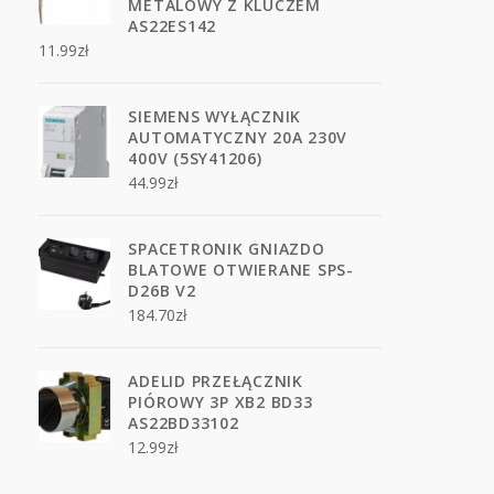
METALOWY Z KLUCZEM
AS22ES142
11.99
zł
SIEMENS WYŁĄCZNIK
AUTOMATYCZNY 20A 230V
400V (5SY41206)
44.99
zł
SPACETRONIK GNIAZDO
BLATOWE OTWIERANE SPS-
D26B V2
184.70
zł
ADELID PRZEŁĄCZNIK
PIÓROWY 3P XB2 BD33
AS22BD33102
12.99
zł