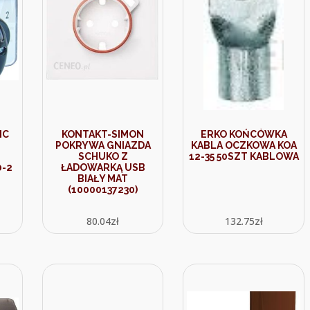
IC
KONTAKT-SIMON
ERKO KOŃCÓWKA
POKRYWA GNIAZDA
KABLA OCZKOWA KOA
SCHUKO Z
12-35 50SZT KABLOWA
0-2
ŁADOWARKĄ USB
BIAŁY MAT
(10000137230)
80.04
zł
132.75
zł