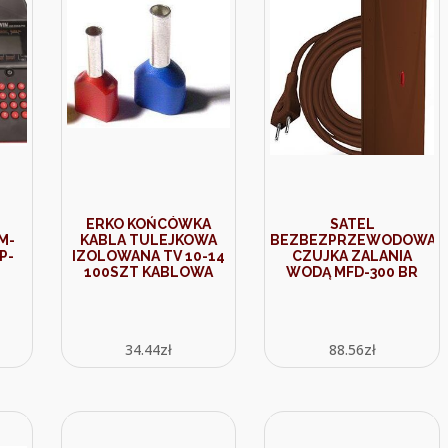
ERKO KOŃCÓWKA
SATEL
M-
KABLA TULEJKOWA
BEZBEZPRZEWODOWA
P-
IZOLOWANA TV 10-14
CZUJKA ZALANIA
100SZT KABLOWA
WODĄ MFD-300 BR
34.44
zł
88.56
zł