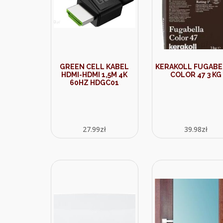
GREEN CELL KABEL
KERAKOLL FUGABE
HDMI-HDMI 1,5M 4K
COLOR 47 3 KG
60HZ HDGC01
27.99
zł
39.98
zł