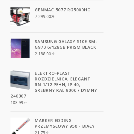
GENMAC 5077 RG5000HO
7 299.00
zł
SAMSUNG GALAXY S10E SM-
G970 6/128GB PRISM BLACK
2 188.00
zł
ELEKTRO-PLAST
ROZDZIELNICA, ELEGANT
RN 1/12 PE+N, IP 40,
SREBRNY RAL 9006 / DYMNY
240307
108.99
zł
MARKER EDDING
PRZEMYSŁOWY 950 - BIAŁY
21.75
zł