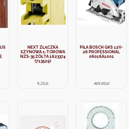
RUS
NEXT ZŁĄCZKA
PIŁA BOSCH GKS 12V-
SZYNOWA 1-TOROWA
26 PROFESSIONAL
E
NZS-35 ŻÓŁTA 1623374
06016A1001
(713529)
9.25
zł
469.00
zł