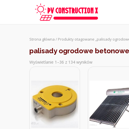
Skip
to
content
Strona główna
/ Produkty otagowane „palisady ogrodo
palisady ogrodowe betonow
Wyświetlanie 1–36 z 134 wyników
Sorted
by
latest