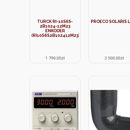
TURCK RI-10S6S-
PROECO SOLARIS 
2B1024-12M23
ENKODER
(RI10S6S2B102412M23)
1 790.00
zł
3 500.00
zł