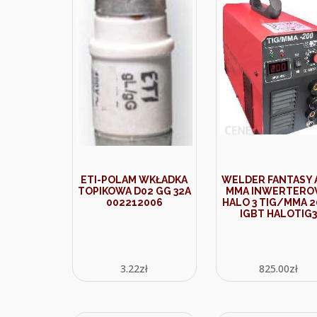
ETI-POLAM WKŁADKA
WELDER FANTASY 
TOPIKOWA D02 GG 32A
MMA INWERTERO
002212006
HALO 3 TIG/MMA 2
IGBT HALOTIG3
3.22
zł
825.00
zł