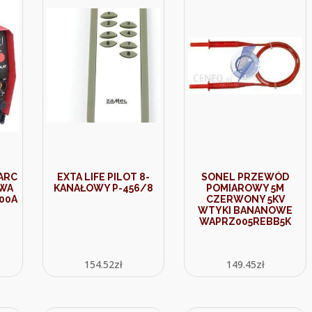
ARC
EXTA LIFE PILOT 8-
SONEL PRZEWÓD
WA
KANAŁOWY P-456/8
POMIAROWY 5M
00A
CZERWONY 5KV
WTYKI BANANOWE
WAPRZ005REBB5K
154.52
zł
149.45
zł