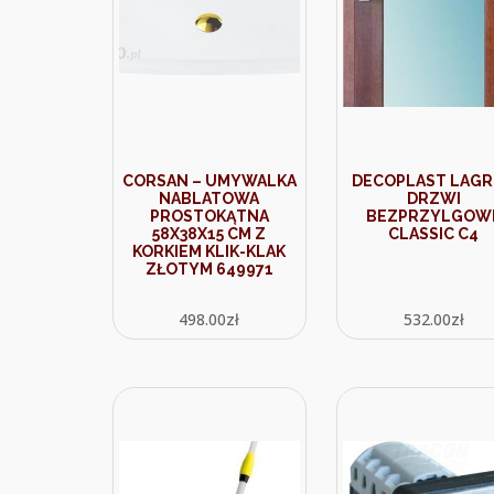
CORSAN – UMYWALKA
DECOPLAST LAG
NABLATOWA
DRZWI
PROSTOKĄTNA
BEZPRZYLGOW
58X38X15 CM Z
CLASSIC C4
KORKIEM KLIK-KLAK
ZŁOTYM 649971
498.00
zł
532.00
zł