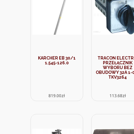
KARCHER EB 30/1
TRACON ELECTR
1.545-126.0
PRZEŁĄCZNIK
WYBORU BEZ
OBUDOWY 32A 1-
TKV3264
819.00
zł
113.68
zł