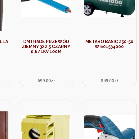
LLA
DMTRADE PRZEWÓD
METABO BASIC 250-50
ZIEMNY 3X2,5 CZARNY
W 601534000
0,6/1KV 100M
699.00
zł
849.00
zł