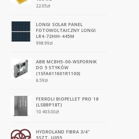
22.05
zł
LONGI SOLAR PANEL
FOTOWOLTAICZNY LONGI
LR4-72HIH-445M
998.99
zł
ABB MCBH5-00-WSPORNIK
DO 5 STYKÓW
(1SFA611601R1100)
6.59
zł
FERROLI BIOPELLET PRO 18
(LSBBP18T)
10 403.00
zł
HYDROLAND FIBRA 3/4"
5SZT. U055