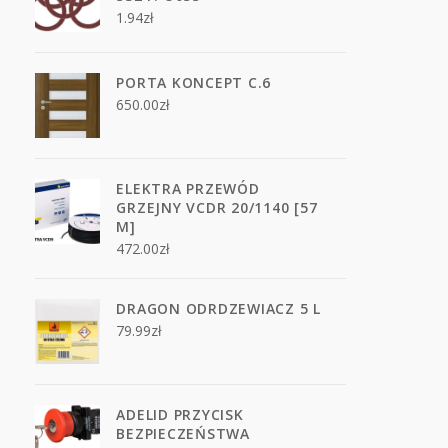
1.94
zł
PORTA KONCEPT C.6
650.00
zł
ELEKTRA PRZEWÓD
GRZEJNY VCDR 20/1140 [57
M]
472.00
zł
DRAGON ODRDZEWIACZ 5 L
79.99
zł
ADELID PRZYCISK
BEZPIECZEŃSTWA