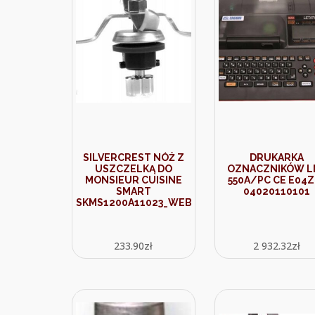
SILVERCREST NÓŻ Z
DRUKARKA
USZCZELKĄ DO
OZNACZNIKÓW L
MONSIEUR CUISINE
550A/PC CE E04Z
SMART
04020110101
SKMS1200A11023_WEB
233.90
zł
2 932.32
zł