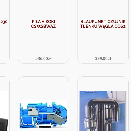
L230
PIŁA HIKOKI
BLAUPUNKT CZUJNIK
CS35SBWAZ
TLENKU WĘGLA COS2
536.00
zł
339.00
zł