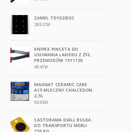
ZAMEL TD102IDSC
283.27
zł
KNIPEX PINCETA DO
USUWANIA LAKIERU Z ŻYŁ
PRZEWODÓW 1511120
45.47
zł
MAGNAT CERAMIC CARE
A15 MLECZNY CHALCEDON
2,5L
92.03
zł
CASTORAMA DIALL ROLKA
DO TRANSPORTU MEBLI
150 KG