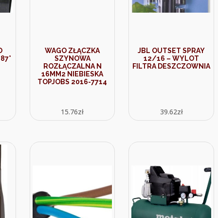
O
WAGO ZŁĄCZKA
JBL OUTSET SPRAY
87°
SZYNOWA
12/16 – WYLOT
ROZŁĄCZALNA N
FILTRA DESZCZOWNIA
16MM2 NIEBIESKA
TOPJOBS 2016-7714
15.76
zł
39.62
zł