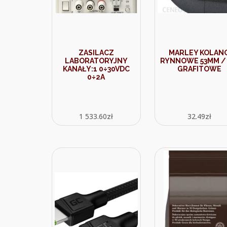
ZASILACZ
MARLEY KOLAN
LABORATORYJNY
RYNNOWE 53MM / 
KANAŁY:1 0÷30VDC
GRAFITOWE
0÷2A
1 533.60
zł
32.49
zł