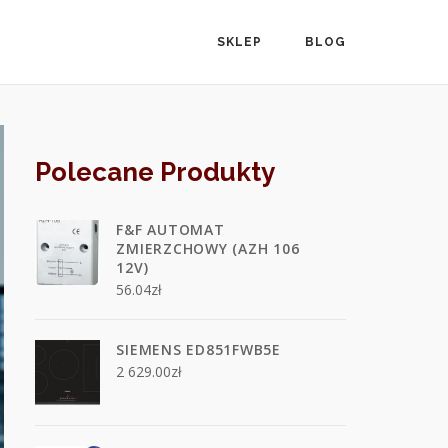
SKLEP
BLOG
Polecane Produkty
F&F AUTOMAT
ZMIERZCHOWY (AZH 106
12V)
56.04
zł
SIEMENS ED851FWB5E
2 629.00
zł