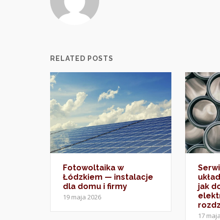
RELATED POSTS
Fotowoltaika w
Serwi
Łódzkiem — instalacje
ukła
dla domu i firmy
jak 
elekt
19 maja 2026
rozdz
17 maj