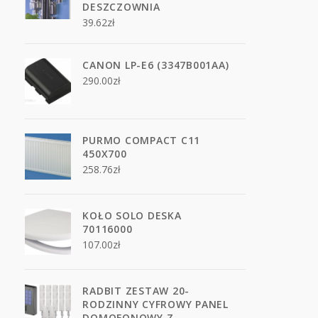
DESZCZOWNIA
39.62
zł
CANON LP-E6 (3347B001AA)
290.00
zł
PURMO COMPACT C11
450X700
258.76
zł
KOŁO SOLO DESKA
70116000
107.00
zł
RADBIT ZESTAW 20-
RODZINNY CYFROWY PANEL
DOMOFONOWY Z