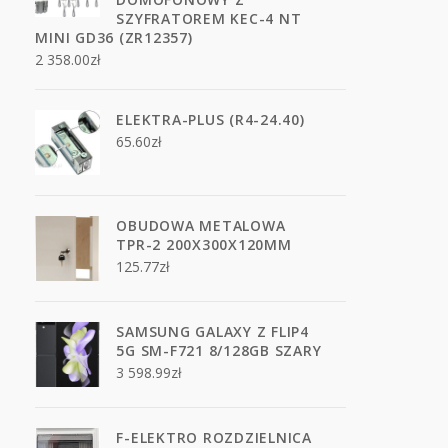
SZYFRATOREM KEC-4 NT
MINI GD36 (ZR12357)
2 358.00
zł
ELEKTRA-PLUS (R4-24.40)
65.60
zł
OBUDOWA METALOWA
TPR-2 200X300X120MM
125.77
zł
SAMSUNG GALAXY Z FLIP4
5G SM-F721 8/128GB SZARY
3 598.99
zł
F-ELEKTRO ROZDZIELNICA