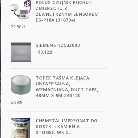
POLUX CZUJNIK RUCHU I
ZMIERZCHU Z
ZEWNĘTRZNYM SENSOREM
ES-P18A (318794)
22.50
zł
SIEMENS HZ532000
163.12
zł
TOPEX TAŚMA KLEJĄCA,
UNIWERSALNA,
WZMACNIANA, DUCT TAPE,
48MM X 9M 24B120
6.99
zł
CHEMSTAL IMPREGNAT DO
KOSTKI I KAMIENIA
STONSIL WK 5L