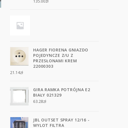
135.00
zł
HAGER FIORENA GNIAZDO
POJEDYNCZE Z/U Z
PRZESŁONAMI KREM
22000303
21.14
zł
GIRA RAMKA POTRÓJNA E2
BIAŁY 021329
63.28
zł
JBL OUTSET SPRAY 12/16 -
WYLOT FILTRA