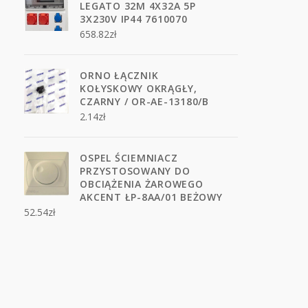
LEGATO 32M 4X32A 5P
3X230V IP44 7610070
658.82
zł
ORNO ŁĄCZNIK
KOŁYSKOWY OKRĄGŁY,
CZARNY / OR-AE-13180/B
2.14
zł
OSPEL ŚCIEMNIACZ
PRZYSTOSOWANY DO
OBCIĄŻENIA ŻAROWEGO
AKCENT ŁP-8AA/01 BEŻOWY
52.54
zł