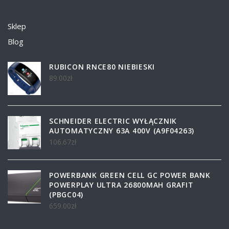
Sklep
Blog
RUBICON RNCE80 NIEBIESKI
89.00
zł
SCHNEIDER ELECTRIC WYŁĄCZNIK
AUTOMATYCZNY 63A 400V (A9F04263)
106.67
zł
POWERBANK GREEN CELL GC POWER BANK
POWERPLAY ULTRA 26800MAH GRAFIT
(PBGC04)
659.00
zł