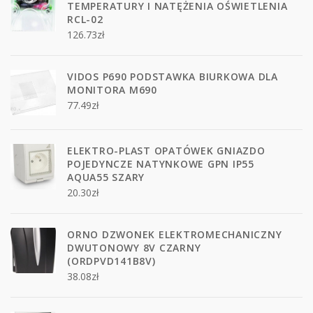
TEMPERATURY I NATĘŻENIA OŚWIETLENIA
RCL-02
126.73
zł
VIDOS P690 PODSTAWKA BIURKOWA DLA
MONITORA M690
77.49
zł
ELEKTRO-PLAST OPATÓWEK GNIAZDO
POJEDYNCZE NATYNKOWE GPN IP55
AQUA55 SZARY
20.30
zł
ORNO DZWONEK ELEKTROMECHANICZNY
DWUTONOWY 8V CZARNY
(ORDPVD141B8V)
38.08
zł