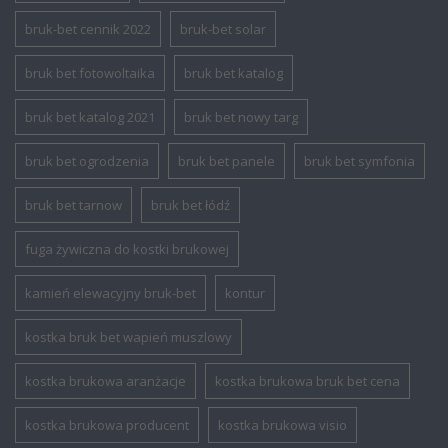
bruk-bet cennik 2022
bruk-bet solar
bruk bet fotowoltaika
bruk bet katalog
bruk bet katalog 2021
bruk bet nowy targ
bruk bet ogrodzenia
bruk bet panele
bruk bet symfonia
bruk bet tarnow
bruk bet łódź
fuga żywiczna do kostki brukowej
kamień elewacyjny bruk-bet
kontur
kostka bruk bet wapień muszlowy
kostka brukowa aranżacje
kostka brukowa bruk bet cena
kostka brukowa producent
kostka brukowa visio