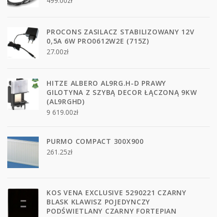
499.00
zł
PROCONS ZASILACZ STABILIZOWANY 12V
0,5A 6W PRO0612W2E (715Z)
27.00
zł
HITZE ALBERO AL9RG.H-D PRAWY
GILOTYNA Z SZYBĄ DECOR ŁĄCZONĄ 9KW
(AL9RGHD)
9 619.00
zł
PURMO COMPACT 300X900
261.25
zł
KOS VENA EXCLUSIVE 5290221 CZARNY
BLASK KLAWISZ POJEDYNCZY
PODŚWIETLANY CZARNY FORTEPIAN