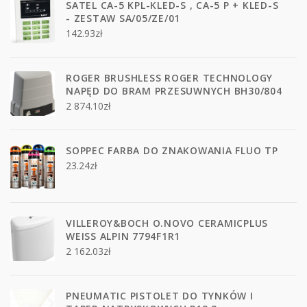
SATEL CA-5 KPL-KLED-S , CA-5 P + KLED-S
- ZESTAW SA/05/ZE/01
142.93
zł
ROGER BRUSHLESS ROGER TECHNOLOGY
NAPĘD DO BRAM PRZESUWNYCH BH30/804
2 874.10
zł
SOPPEC FARBA DO ZNAKOWANIA FLUO TP
23.24
zł
VILLEROY&BOCH O.NOVO CERAMICPLUS
WEISS ALPIN 7794F1R1
2 162.03
zł
PNEUMATIC PISTOLET DO TYNKÓW I