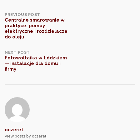
Post
PREVIOUS POST
Centralne smarowanie w
praktyce: pompy
navigation
elektryczne i rozdzielacze
do oleju
NEXT POST
Fotowoltaika w Łódzkiem
— instalacje dla domu i
firmy
oczeret
View posts by oczeret