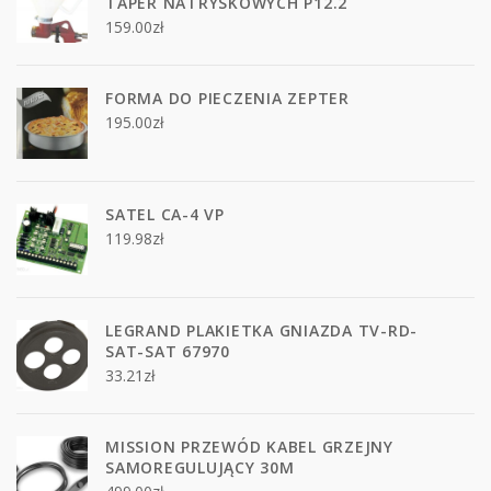
TAPER NATRYSKOWYCH P12.2
159.00
zł
FORMA DO PIECZENIA ZEPTER
195.00
zł
SATEL CA-4 VP
119.98
zł
LEGRAND PLAKIETKA GNIAZDA TV-RD-
SAT-SAT 67970
33.21
zł
MISSION PRZEWÓD KABEL GRZEJNY
SAMOREGULUJĄCY 30M