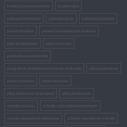
kostka brukowa wrocław
kostka tetra
palisada betonowa
palisada taras
palisada tarasowa
panele brukbet
panele fotowoltaiczne bruk bet
plyty podjazdowe
plyty tarasowe
podbudowa pod kostkę
program do projektowania kostki brukowej
płyta podestowa
płyta schodowa
płyta tarasowa
płyty betonowe na podjazd
płyty podestowe
schody na taras
schody z bloczków betonowych
schody zewnętrzne betonowe
schody zewnętrzne z kostki