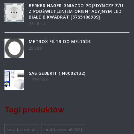
BERKER HAGER GNIAZDO POJEDYNCZE Z/U
Z PODŚWIETLENIEM ORIENTACYJNYM LED
BIAŁE B.KWADRAT [6765108989]
231.84
zł
METROX FILTR DO ME-1524
29.99
zł
SAS GEBERIT (IN000Z132)
1 599.00
zł
Tagi produktów
bruk-bet cennik
bruk-bet cennik 2021