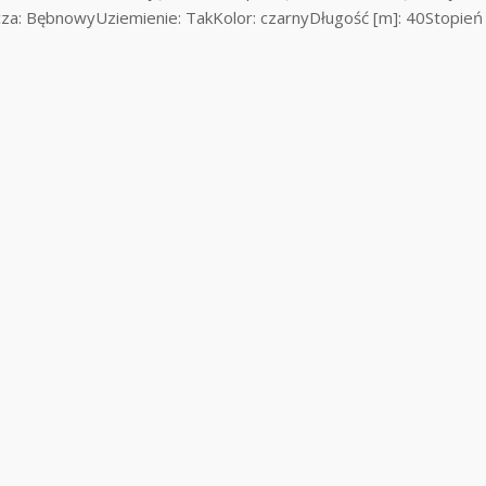
za: BębnowyUziemienie: TakKolor: czarnyDługość [m]: 40Stopień o