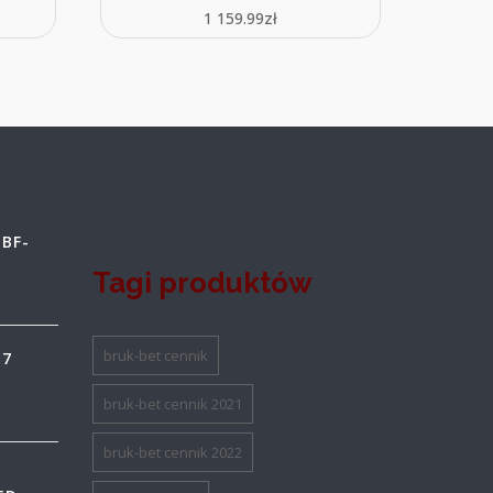
1 159.99
zł
BF-
Tagi produktów
bruk-bet cennik
17
bruk-bet cennik 2021
bruk-bet cennik 2022
A