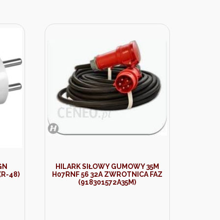
GN
HILARK SIŁOWY GUMOWY 35M
R-48)
H07RNF 56 32A ZWROTNICA FAZ
(918301572A35M)