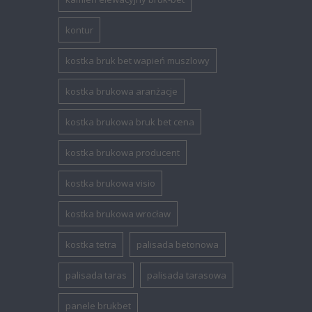
kontur
kostka bruk bet wapień muszlowy
kostka brukowa aranżacje
kostka brukowa bruk bet cena
kostka brukowa producent
kostka brukowa visio
kostka brukowa wrocław
kostka tetra
palisada betonowa
palisada taras
palisada tarasowa
panele brukbet