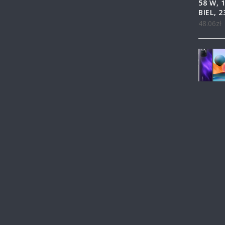
58 W, 
BIEL, 2
48.06
zł