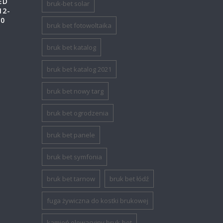
ED
bruk-bet solar
12-
90
bruk bet fotowoltaika
bruk bet katalog
bruk bet katalog 2021
bruk bet nowy targ
bruk bet ogrodzenia
bruk bet panele
bruk bet symfonia
bruk bet tarnow
bruk bet łódź
fuga żywiczna do kostki brukowej
kamień elewacyjny bruk-bet