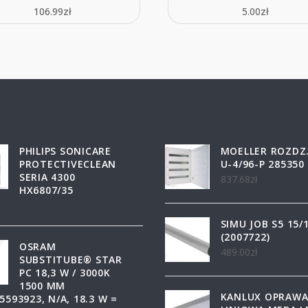
106.99
zł
5.00
zł
PHILIPS SONICARE
MOELLER ROZDZ.
PROTECTIVECLEAN
U-4/96-P 285350
SERIA 4300
837.68
zł
HX6807/35
ł
SIMU JOB S5 15/
(2007722)
OSRAM
489.00
zł
SUBSTITUBE® STAR
PC 18,3 W / 3000K
1500 MM
KANLUX OPRAW
5593923, N/A, 18.3 W =