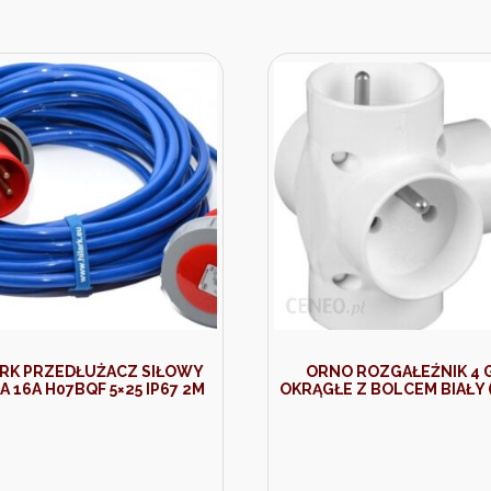
ARK PRZEDŁUŻACZ SIŁOWY
ORNO ROZGAŁEŹNIK 4 
 16A H07BQF 5×25 IP67 2M
OKRĄGŁE Z BOLCEM BIAŁY (