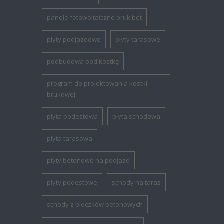
panele fotowoltaiczne bruk bet
plyty podjazdowe
plyty tarasowe
podbudowa pod kostkę
program do projektowania kostki
brukowej
płyta podestowa
płyta schodowa
płyta tarasowa
płyty betonowe na podjazd
płyty podestowe
schody na taras
schody z bloczków betonowych