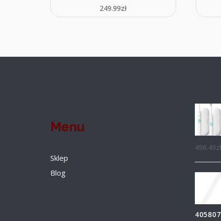
249.99
zł
Menu
496.49
z
Sklep
Blog
405807