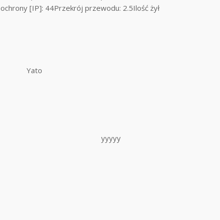
chrony [IP]: 44Przekrój przewodu: 2.5Ilość żył
Yato
yyyyy