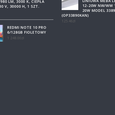
LINIOWA MEBA L
1980 LM, 3000 K, CIEPŁA
12-20W NW/WW 
30 V, 30000 H, 1 SZT.
20W MODEL 338
(OP33890KAN)
125.46
zł
REDMI NOTE 10 PRO
6/128GB FIOLETOWY
1 248.00
zł