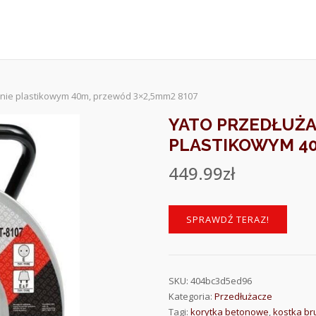
bnie plastikowym 40m, przewód 3×2,5mm2 8107
YATO PRZEDŁUŻA
PLASTIKOWYM 40
449.99
zł
SPRAWDŹ TERAZ!
SKU:
404bc3d5ed96
Kategoria:
Przedłużacze
Tagi:
korytka betonowe
,
kostka br