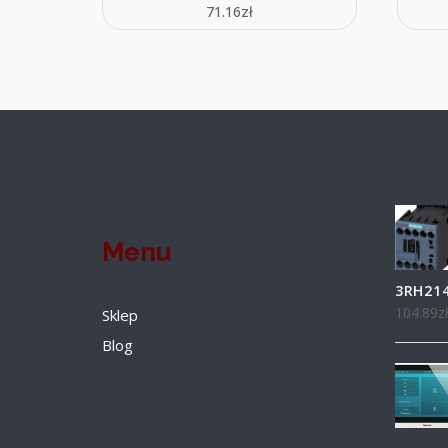
71.16
zł
Menu
3RH21
104.89
z
Sklep
Blog