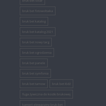
bruk-bet solar
bruk bet fotowoltaika
bruk bet katalog
bruk bet katalog 2021
bruk bet nowy targ
bruk bet ogrodzenia
bruk bet panele
bruk bet symfonia
bruk bet tarnow
bruk bet łódź
fuga żywiczna do kostki brukowej
kamień elewacyjny bruk-bet