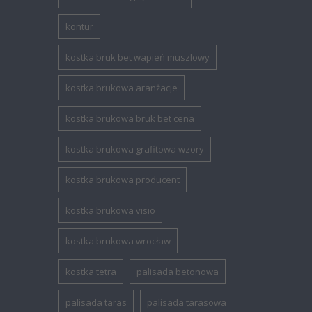
kontur
kostka bruk bet wapień muszlowy
kostka brukowa aranżacje
kostka brukowa bruk bet cena
kostka brukowa grafitowa wzory
kostka brukowa producent
kostka brukowa visio
kostka brukowa wrocław
kostka tetra
palisada betonowa
palisada taras
palisada tarasowa