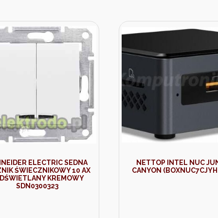
NEIDER ELECTRIC SEDNA
NETTOP INTEL NUC JU
ZNIK ŚWIECZNIKOWY 10 AX
CANYON (BOXNUC7CJYH
DŚWIETLANY KREMOWY
SDN0300323