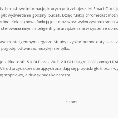
atychmiastowe informacje, których potrzebujesz. Mi Smart Cloc
ch jak: wyświetlanie godziny, budzik. Dzięki funkcji chromecast moż
nline. Kolejną nową funkcją jest możliwość wykorzystania smartwa
do sterowania innymi inteligentnymi urządzeniami w systemie do
woim inteligentnym zegarze Mi, aby uzyskać pomoc dotyczącą 
 pogodę, odtwarzać muzykę i nie tylko.
e z Bluetooth 5.0 BLE oraz Wi-Fi 2.4 GHz b/g/n. Ilość pamięci 
śród przycisków sterujących znajdują się przyciski głośności i wy
ię stopniowo, a dźwięk budzika narasta.
Xiaomi