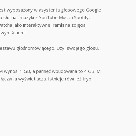
k jest wyposażony w asystenta głosowego Google
na słuchać muzyki z YouTube Music i Spotify,
tcha jako interaktywnej ramki na zdjęcia.
mowym Xiaomi.
zestawu głośnomówiącego. Użyj swojego głosu,
RAM wynosi 1 GB, a pamięć wbudowana to 4 GB. Mi
łączania wyświetlacza. Istnieje również tryb