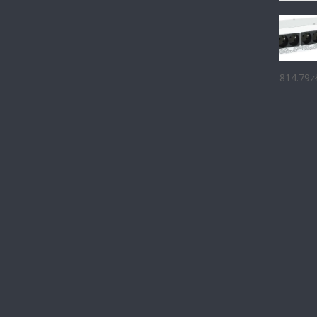
814.79
z