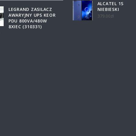
ALCATEL 1S
LEGRAND ZASILACZ
NIEBIESKI
AWARYJNY UPS KEOR
379.00
zł
PDU 800VA/480W
8XIEC (310331)
ł