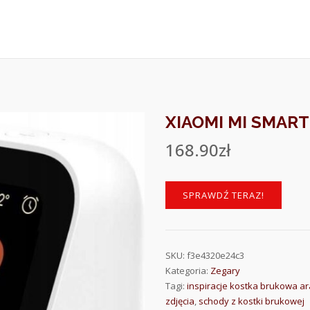
XIAOMI MI SMART
168.90
zł
SPRAWDŹ TERAZ!
SKU:
f3e4320e24c3
Kategoria:
Zegary
Tagi:
inspiracje kostka brukowa a
zdjęcia
,
schody z kostki brukowej