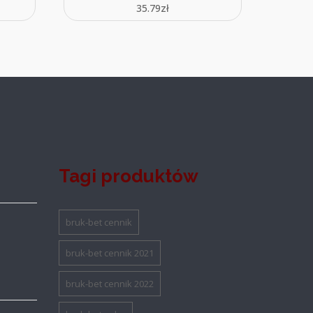
35.79
zł
Tagi produktów
bruk-bet cennik
bruk-bet cennik 2021
bruk-bet cennik 2022