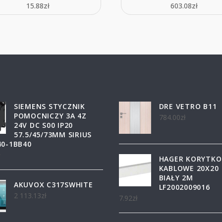
15.88
zł
603.08
zł
SIEMENS STYCZNIK
DRE VETRO B11
POMOCNICZY 3A 4Z
784.00
zł
24V DC S00 IP20
57.5/45/73MM SIRIUS
40-1BB40
ł
HAGER KORYTKO
KABLOWE 20X20
BIAŁY 2M
AKUVOX C317SWHITE
LF2002009016
2 113.13
zł
7.92
zł