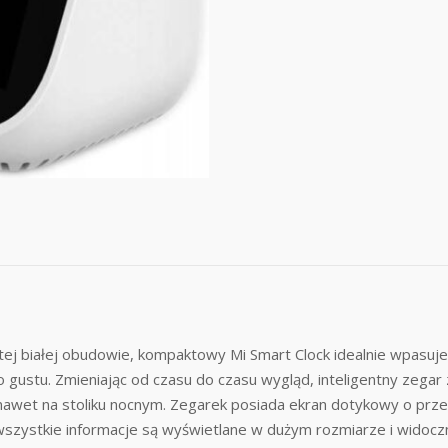
tej białej obudowie, kompaktowy Mi Smart Clock idealnie wpasuj
 gustu. Zmieniając od czasu do czasu wygląd, inteligentny zega
nawet na stoliku nocnym. Zegarek posiada ekran dotykowy o przekąt
 wszystkie informacje są wyświetlane w dużym rozmiarze i widoc