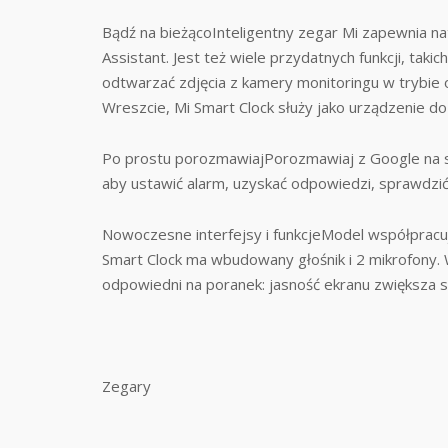
Bądź na bieżącoInteligentny zegar Mi zapewnia n
Assistant. Jest też wiele przydatnych funkcji, taki
odtwarzać zdjęcia z kamery monitoringu w trybie o
Wreszcie, Mi Smart Clock służy jako urządzenie 
Po prostu porozmawiajPorozmawiaj z Google na s
aby ustawić alarm, uzyskać odpowiedzi, sprawdzić
Nowoczesne interfejsy i funkcjeModel współpracuj
Smart Clock ma wbudowany głośnik i 2 mikrofony. W
odpowiedni na poranek: jasność ekranu zwiększa s
Zegary