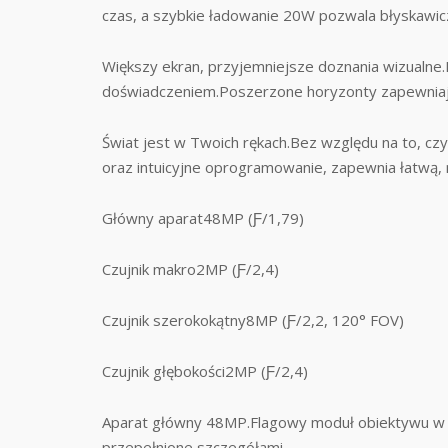
czas, a szybkie ładowanie 20W pozwala błyskaw
Większy ekran, przyjemniejsze doznania wizualne
doświadczeniem.Poszerzone horyzonty zapewniają,
Świat jest w Twoich rękach.Bez względu na to, cz
oraz intuicyjne oprogramowanie, zapewnia łatwą,
Główny aparat48MP (Ƒ/1,79)
Czujnik makro2MP (Ƒ/2,4)
Czujnik szerokokątny8MP (Ƒ/2,2, 120° FOV)
Czujnik głębokości2MP (Ƒ/2,4)
Aparat główny 48MP.Flagowy moduł obiektywu w poł
przepełnione szczegółami.