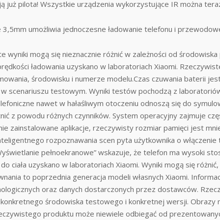
ują już pilota! Wszystkie urządzenia wykorzystujące IR można te
3,5mm umożliwia jednoczesne ładowanie telefonu i przewodowe 
e wyniki mogą się nieznacznie różnić w zależności od środowisk
prędkości ładowania uzyskano w laboratoriach Xiaomi. Rzeczywiste
amowania, środowisku i numerze modelu.Czas czuwania baterii je
 scenariuszu testowym. Wyniki testów pochodzą z laboratoriów 
efoniczne nawet w hałaśliwym otoczeniu odnoszą się do symulow
nić z powodu różnych czynników. System operacyjny zajmuje czę
nie zainstalowane aplikacje, rzeczywisty rozmiar pamięci jest mn
inteligentnego rozpoznawania scen pyta użytkownika o włączenie t
Wyświetlanie pełnoekranowe” wskazuje, że telefon ma wysoki s
do ciała uzyskano w laboratoriach Xiaomi. Wyniki mogą się różni
ania to poprzednia generacja modeli własnych Xiaomi. Informac
nologicznych oraz danych dostarczonych przez dostawców. Rzeczy
onkretnego środowiska testowego i konkretnej wersji. Obrazy na 
rzeczywistego produktu może niewiele odbiegać od prezentowanych 