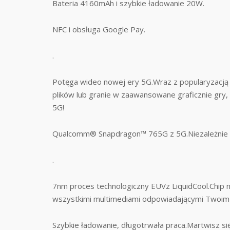
Bateria 4160mAh i szybkie ładowanie 20W.
NFC i obsługa Google Pay.
.
Potęga wideo nowej ery 5G.Wraz z popularyzacją si
plików lub granie w zaawansowane graficznie gry, 
5G!
Qualcomm® Snapdragon™ 765G z 5G.Niezależnie od
.
7nm proces technologiczny EUVz LiquidCool.Chip no
wszystkimi multimediami odpowiadającymi Twoim
Szybkie ładowanie, długotrwała praca.Martwisz si