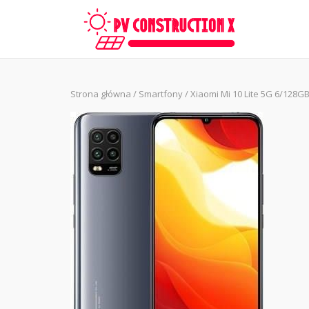
Skip
to
content
Strona główna
/
Smartfony
/ Xiaomi Mi 10 Lite 5G 6/128G