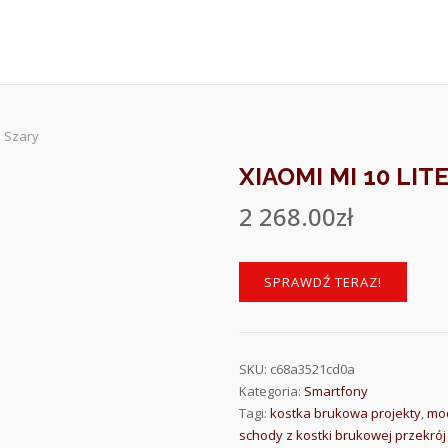
B Szary
XIAOMI MI 10 LIT
2 268.00
zł
SPRAWDŹ TERAZ!
SKU:
c68a3521cd0a
Kategoria:
Smartfony
Tagi:
kostka brukowa projekty
,
mod
schody z kostki brukowej przekrój