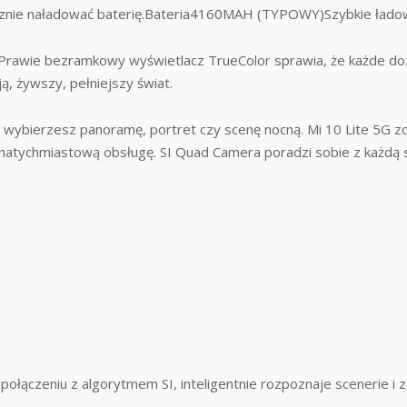
icznie naładować baterię.Bateria4160MAH (TYPOWY)Szybkie ład
.Prawie bezramkowy wyświetlacz TrueColor sprawia, że każde do
 żywszy, pełniejszy świat.
y wybierzesz panoramę, portret czy scenę nocną. Mi 10 Lite 5G z
 natychmiastową obsługę. SI Quad Camera poradzi sobie z każdą 
ączeniu z algorytmem SI, inteligentnie rozpoznaje scenerie i za