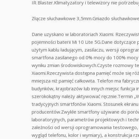
IR Blaster.Klimatyzatory i telewizory nie potrzeb
Złącze słuchawkowe 3,5mm.Gniazdo słuchawkowe 
Dane uzyskano w laboratoriach Xiaomi. Rzeczywist
pojemności baterii Mi 10 Lite 5G.Dane dotyczące 
użytym kablu ładującym, zasilaczu, wersji oprogr
smartfona zasilanego od 0% mocy do 100% mocy w
wyniku zmian środowiskowych.Czyste rozmowy tel
Xiaomi.Rzeczywista dostępna pamięć może się róż
mniejsza niż pamięć całkowita. Telefon ma fabrycz
budynków, krajobrazów lub innych miejsc funkcja 
szerokokątny należy aktywować ręcznie.Termin „
tradycyjnych smartfonów Xiaomi. Stosunek ekranu 
producentów.Zwykłe smartfony używane do porówn
laboratoryjnych, parametrów projektowych i tech
zależności od wersji oprogramowania testowego, k
wygląd telefonu, kolor i wymiary), a konstrukcja 