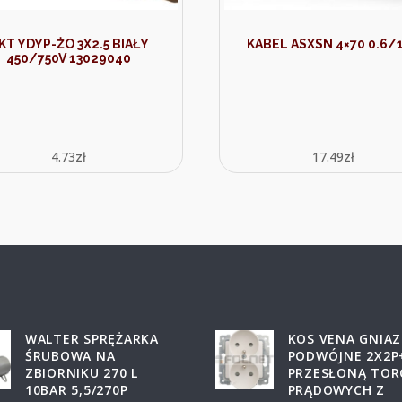
KT YDYP-ŻO 3X2.5 BIAŁY
KABEL ASXSN 4×70 0.6/
450/750V 13029040
4.73
zł
17.49
zł
WALTER SPRĘŻARKA
KOS VENA GNIA
ŚRUBOWA NA
PODWÓJNE 2X2P
ZBIORNIKU 270 L
PRZESŁONĄ TO
10BAR 5,5/270P
PRĄDOWYCH Z