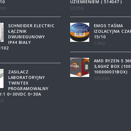
10
UZIEMIENIEM ( 514047 )
00
zł
22.05
zł
SCHNEIDER ELECTRIC
EMOS TAŚMA
ŁĄCZNIK
IZOLACYJNA CZ
DWUBIEGUNOWY
15/10
IP44 BIAŁY
1.99
zł
1102
AMD RYZEN 5 36
3,6GHZ BOX (100
ZASILACZ
100000031BOX)
LABORATORYJNY
525.09
zł
TWINTEX
PROGRAMOWALNY
:1 0÷30VDC 0÷30A
0
zł