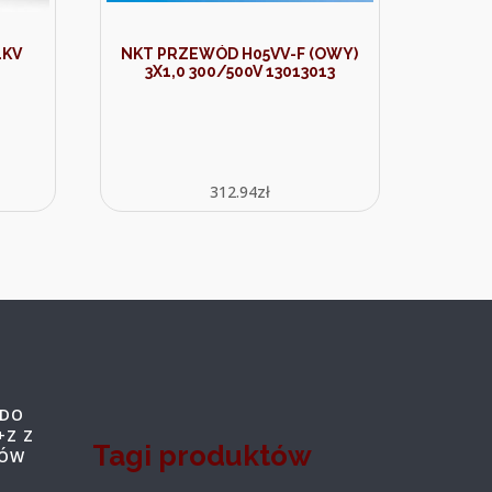
1KV
NKT PRZEWÓD H05VV-F (OWY)
3X1,0 300/500V 13013013
312.94
zł
ZDO
+Z Z
Tagi produktów
RÓW