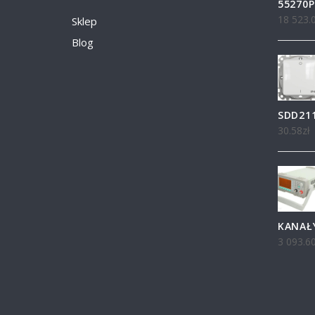
55270P
18 523.
Sklep
Blog
SDD21
30.58
zł
KANAŁY
3 093.6