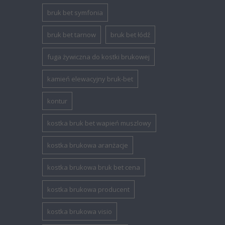
bruk bet symfonia
bruk bet tarnow
bruk bet łódź
fuga żywiczna do kostki brukowej
kamień elewacyjny bruk-bet
kontur
kostka bruk bet wapień muszlowy
kostka brukowa aranżacje
kostka brukowa bruk bet cena
kostka brukowa producent
kostka brukowa visio