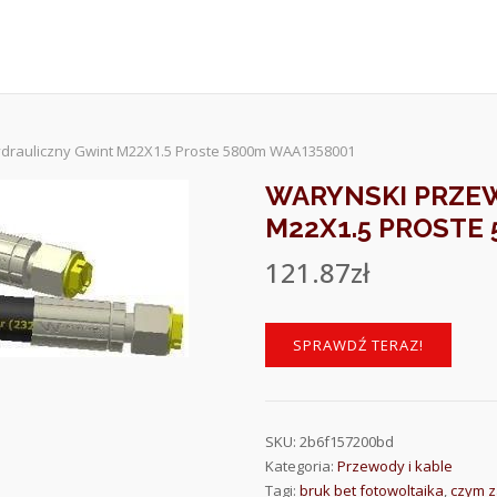
drauliczny Gwint M22X1.5 Proste 5800m WAA1358001
WARYNSKI PRZE
M22X1.5 PROSTE
121.87
zł
SPRAWDŹ TERAZ!
SKU:
2b6f157200bd
Kategoria:
Przewody i kable
Tagi:
bruk bet fotowoltaika
,
czym z