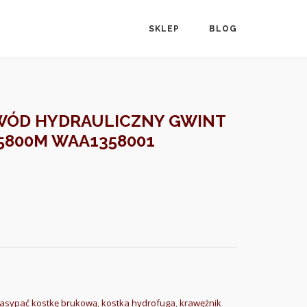
SKLEP
BLOG
WÓD HYDRAULICZNY GWINT
 5800M WAA1358001
asypać kostkę brukową
,
kostka hydrofuga
,
krawężnik