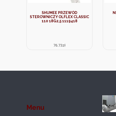
SHUMEE PRZEWÓD
N
STEROWNICZY OLFLEX CLASSIC
110 18G2,5 1119418
76.73
zł
Menu