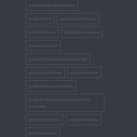
kostka brukowa wrocław
kostka tetra
palisada betonowa
palisada taras
palisada tarasowa
panele brukbet
panele fotowoltaiczne bruk bet
plyty podjazdowe
plyty tarasowe
podbudowa pod kostkę
program do projektowania kostki
brukowej
płyta podestowa
płyta schodowa
płyta tarasowa