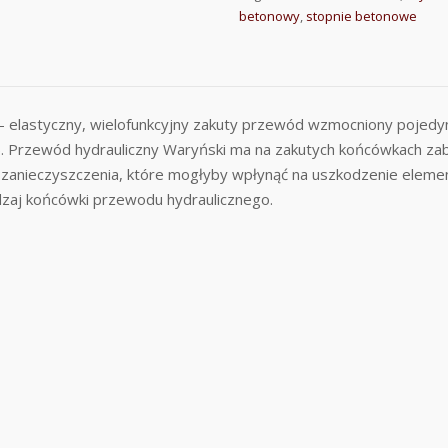
betonowy
,
stopnie betonowe
– elastyczny, wielofunkcyjny zakuty przewód wzmocniony pojed
y). Przewód hydrauliczny Waryński ma na zakutych końcówkach zab
 zanieczyszczenia, które mogłyby wpłynąć na uszkodzenie eleme
dzaj końcówki przewodu hydraulicznego.