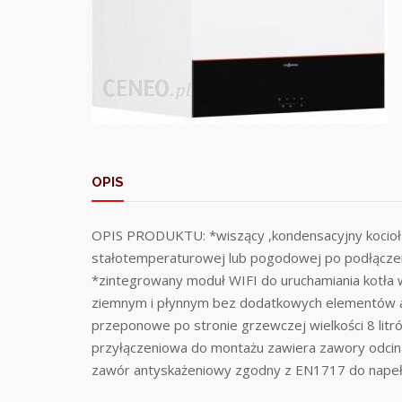
OPIS
OPIS PRODUKTU: *wiszący ,kondensacyjny kocioł
stałotemperaturowej lub pogodowej po podłącze
*zintegrowany moduł WIFI do uruchamiania kotła w
ziemnym i płynnym bez dodatkowych elementów a
przeponowe po stronie grzewczej wielkości 8 lit
przyłączeniowa do montażu zawiera zawory odcinaj
zawór antyskażeniowy zgodny z EN1717 do napełni