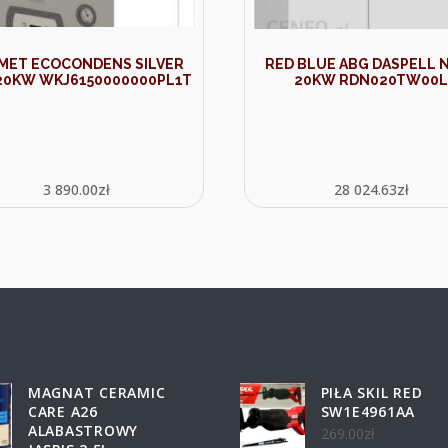
MET ECOCONDENS SILVER
RED BLUE ABG DASPELL 
20KW WKJ6150000000PL1T
20KW RDN020TW00
3 890.00
zł
28 024.63
zł
MAGNAT CERAMIC
PIŁA SKIL RED
CARE A26
SW1E4961AA
ALABASTROWY
269.00
zł