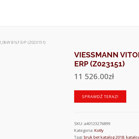
,0kW B1LF ErP (Z023151)
VIESSMANN VITOD
ERP (Z023151)
11 526.00
zł
SPRAWDŹ TERAZ!
SKU:
a40123276899
Kategoria:
Kotły
Tagi:
bruk bet katalog 2018
,
katalo