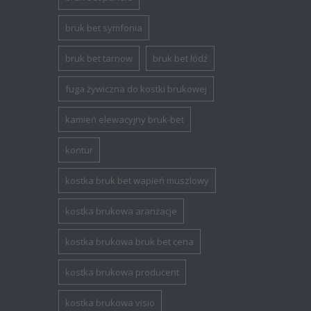
bruk bet symfonia
bruk bet tarnow
bruk bet łódź
fuga żywiczna do kostki brukowej
kamień elewacyjny bruk-bet
kontur
kostka bruk bet wapień muszlowy
kostka brukowa aranżacje
kostka brukowa bruk bet cena
kostka brukowa producent
kostka brukowa visio