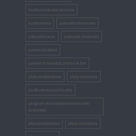
kostka brukowa wrocław
kostka tetra
palisada betonowa
palisada taras
palisada tarasowa
panele brukbet
panele fotowoltaiczne bruk bet
plyty podjazdowe
plyty tarasowe
podbudowa pod kostkę
program do projektowania kostki
brukowej
płyta podestowa
płyta schodowa