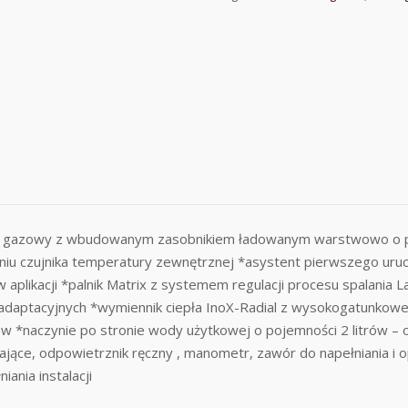
 gazowy z wbudowanym zasobnikiem ładowanym warstwowo o poj
niu czujnika temperatury zewnętrznej *asystent pierwszego ur
 aplikacji *palnik Matrix z systemem regulacji procesu spalani
daptacyjnych *wymiennik ciepła InoX-Radial z wysokogatunkowe
rów *naczynie po stronie wody użytkowej o pojemności 2 litrów 
ące, odpowietrznik ręczny , manometr, zawór do napełniania i o
ania instalacji