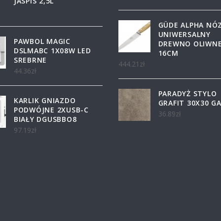
JASPIS 2,5L
GÜDE ALPHA NÓ
UNIWERSALNY
PAWBOL MAGIC
DREWNO OLIWN
DSLMABC 1X08W LED
16CM
SREBRNE
444.21
zł
44.36
zł
PARADYŻ STYLO
KARLIK GNIAZDO
GRAFIT 30X30 GA
PODWÓJNE 2XUSB-C
36.89
zł
BIAŁY DGUSBBO8
97.19
zł