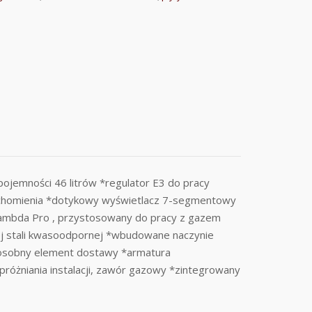
emności 46 litrów *regulator E3 do pracy
uchomienia *dotykowy wyświetlacz 7-segmentowy
a Lambda Pro , przystosowany do pracy z gazem
j stali kwasoodpornej *wbudowane naczynie
– osobny element dostawy *armatura
próżniania instalacji, zawór gazowy *zintegrowany