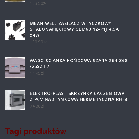
123.50
zł
MEAN WELL ZASILACZ WTYCZKOWY
STAŁONAPIĘCIOWY GEM60I12-P1J 4.5A
54W
180.99
zł
WAGO ŚCIANKA KOŃCOWA SZARA 264-368
/25SZT./
14.45
zł
ELEKTRO-PLAST SKRZYNKA ŁĄCZENIOWA
Z PCV NADTYNKOWA HERMETYCZNA RH-8
74.38
zł
Tagi produktów