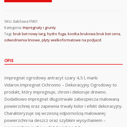
SKU:
6ab5aea1f401
Kategoria:
Impregnaty i grunty
Tagi:
bruk bet nowy targ
,
hydro fuga
,
kostka brukowa bruk bet cena
,
odwodnienia liniowe
,
płyty wielkoformatowe na podjazd
OPIS
Impregnat ogrodowy antracyt szary 4,5 l, marki
Vidaron.Impregnat Ochronno – Dekoracyjny Ogrodowy to
produkt, który impregnuje, chroni i dekoruje drewno.
Dodatkowo impregnat długotrwale zabezpiecza malowaną
powierzchnię oraz zapewnia trwały kolor i efekt dekoracyjny.
Charakteryzuje się wczesną odpornością malowanej
powierzchni na deszcz oraz szybkim wysychaniem –