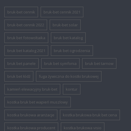
bruk-bet cennik
bruk-bet cennik 2021
bruk-bet cennik 2022
bruk-bet solar
bruk bet fotowoltaika
bruk bet katalog
bruk bet katalog 2021
bruk bet ogrodzenia
bruk bet panele
bruk bet symfonia
bruk bet tarnow
bruk bet łódź
fuga żywiczna do kostki brukowej
kamień elewacyjny bruk-bet
kontur
kostka bruk bet wapień muszlowy
kostka brukowa aranżacje
kostka brukowa bruk bet cena
kostka brukowa producent
kostka brukowa visio