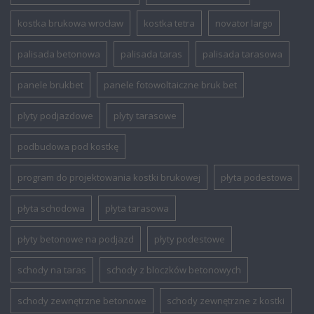
kostka brukowa wrocław
kostka tetra
novator largo
palisada betonowa
palisada taras
palisada tarasowa
panele brukbet
panele fotowoltaiczne bruk bet
plyty podjazdowe
plyty tarasowe
podbudowa pod kostkę
program do projektowania kostki brukowej
płyta podestowa
płyta schodowa
płyta tarasowa
płyty betonowe na podjazd
płyty podestowe
schody na taras
schody z bloczków betonowych
schody zewnętrzne betonowe
schody zewnętrzne z kostki