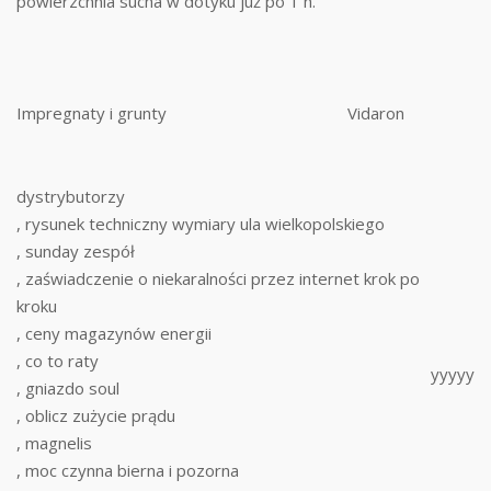
powierzchnia sucha w dotyku już po 1 h.
Impregnaty i grunty
Vidaron
dystrybutorzy
, rysunek techniczny wymiary ula wielkopolskiego
, sunday zespół
, zaświadczenie o niekaralności przez internet krok po
kroku
, ceny magazynów energii
, co to raty
yyyyy
, gniazdo soul
, oblicz zużycie prądu
, magnelis
, moc czynna bierna i pozorna