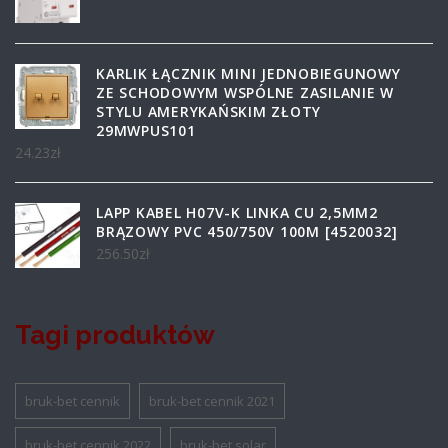
KARLIK ŁĄCZNIK MINI JEDNOBIEGUNOWY
ZE SCHODOWYM WSPÓLNE ZASILANIE W
STYLU AMERYKAŃSKIM ZŁOTY
29MWPUS101
24.23
zł
LAPP KABEL H07V-K LINKA CU 2,5MM2
BRĄZOWY PVC 450/750V 100M [4520032]
256.50
zł
Tagi produktów
bruk-bet cennik
bruk-bet cennik 2021
bruk-bet cennik 2022
bruk-bet solar