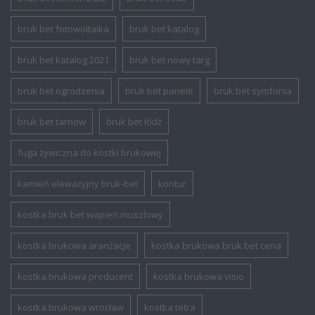
bruk bet fotowoltaika
bruk bet katalog
bruk bet katalog 2021
bruk bet nowy targ
bruk bet ogrodzenia
bruk bet panele
bruk bet symfonia
bruk bet tarnow
bruk bet łódź
fuga żywiczna do kostki brukowej
kamień elewacyjny bruk-bet
kontur
kostka bruk bet wapień muszlowy
kostka brukowa aranżacje
kostka brukowa bruk bet cena
kostka brukowa producent
kostka brukowa visio
kostka brukowa wrocław
kostka tetra