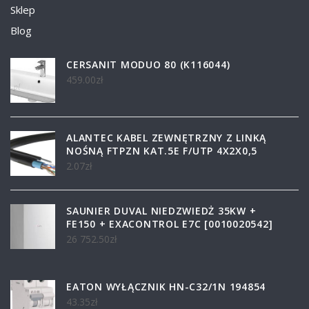
Sklep
Blog
CERSANIT MODUO 80 (K116044)
459.00
zł
ALANTEC KABEL ZEWNĘTRZNY Z LINKĄ
NOŚNĄ FTPZN KAT.5E F/UTP 4X2X0,5
2.07
zł
SAUNIER DUVAL NIEDZWIEDŻ 35KW +
FE150 + EXACONTROL E7C [0010020542]
26 752.50
zł
EATON WYŁĄCZNIK HN-C32/1N 194854
43.35
zł