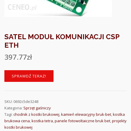
SATEL MODUŁ KOMUNIKACJI CSP
ETH
397.77
zł
SPRAWDŹ TERAZ!
SKU:
0692c5de3248
Kategoria:
Sprzęt gaśniczy
Tagi:
chodnik z kostki brukowej
,
kamień elewacyjny bruk-bet
,
kostka
brukowa cena
,
kostka tetra
,
panele fotowoltaiczne bruk bet
,
projekty
kostki brukowej