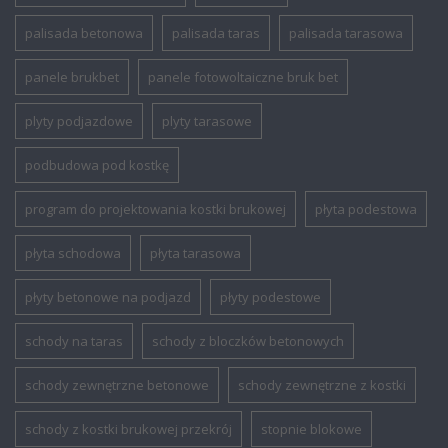
palisada betonowa
palisada taras
palisada tarasowa
panele brukbet
panele fotowoltaiczne bruk bet
plyty podjazdowe
plyty tarasowe
podbudowa pod kostkę
program do projektowania kostki brukowej
płyta podestowa
płyta schodowa
płyta tarasowa
płyty betonowe na podjazd
płyty podestowe
schody na taras
schody z bloczków betonowych
schody zewnętrzne betonowe
schody zewnętrzne z kostki
schody z kostki brukowej przekrój
stopnie blokowe