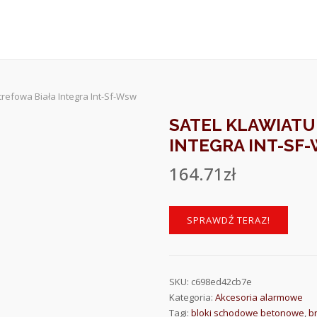
trefowa Biała Integra Int-Sf-Wsw
SATEL KLAWIATU
INTEGRA INT-SF
164.71
zł
SPRAWDŹ TERAZ!
SKU:
c698ed42cb7e
Kategoria:
Akcesoria alarmowe
Tagi:
bloki schodowe betonowe
,
b