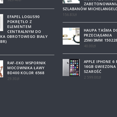
ZABETONOWANI
SZLABANÓW MICHELANGEL
156.83
zł
EFAPEL LOGUS90
POKRĘTŁO Z
ELEMENTEM
HAUPA TAŚMA D
CENTRALNYM DO
PRZECIĄGANIA
IKA OBROTOWEGO BIAŁY
25M/3MM 15022
 BR)
40.00
zł
APPLE IPHONE 6 
RAF-EKO WSPORNIK
16GB GWIEZDNA
MOCOWNIKA ŁAWY
SZAROŚĆ
BD400 KOLOR 6568
2 599.00
zł
29.30
zł