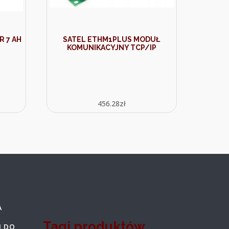
 7 AH
SATEL ETHM1PLUS MODUŁ
KOMUNIKACYJNY TCP/IP
456.28
zł
A
Tagi produktów
 DO