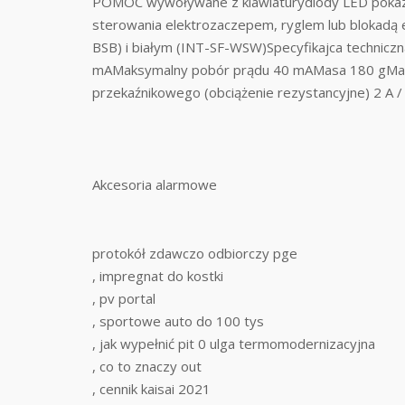
POMOC wywoływane z klawiaturydiody LED pokazuj
sterowania elektrozaczepem, ryglem lub blokadą 
BSB) i białym (INT-SF-WSW)Specyfikajca technicz
mAMaksymalny pobór prądu 40 mAMasa 180 gMaks
przekaźnikowego (obciążenie rezystancyjne) 2 A /
Akcesoria alarmowe
protokół zdawczo odbiorczy pge
, impregnat do kostki
, pv portal
, sportowe auto do 100 tys
, jak wypełnić pit 0 ulga termomodernizacyjna
, co to znaczy out
, cennik kaisai 2021