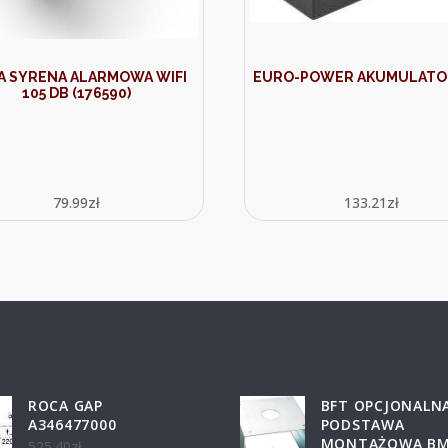
A SYRENA ALARMOWA WIFI
EURO-POWER AKUMULATOR
105 DB (176590)
79.99
zł
133.21
zł
ROCA GAP
BFT OPCJONALN
A346477000
PODSTAWA
MONTAŻOWA BM
525.40
zł