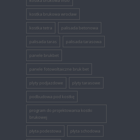
kostka brukowa visio
kostka brukowa wrocław
kostka tetra
palisada betonowa
palisada taras
palisada tarasowa
panele brukbet
panele fotowoltaiczne bruk bet
plyty podjazdowe
plyty tarasowe
podbudowa pod kostkę
program do projektowania kostki
brukowej
płyta podestowa
płyta schodowa