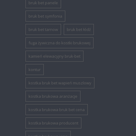
bruk bet panele
bruk bet symfonia
bruk bet tarnow
bruk bet łódź
fuga żywiczna do kostki brukowej
kamień elewacyjny bruk-bet
kontur
kostka bruk bet wapień muszlowy
kostka brukowa aranżacje
kostka brukowa bruk bet cena
kostka brukowa producent