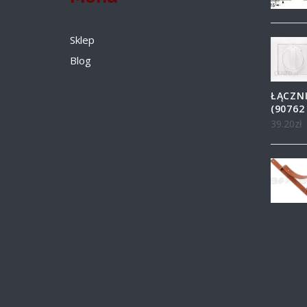
Sklep
Blog
ŁĄCZN
(90762
39.20
zł