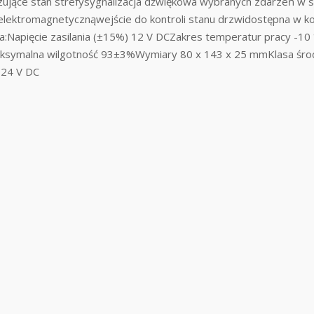
ące stan strefysygnalizacja dźwiękowa wybranych zdarzeń w sy
elektromagnetycznąwejście do kontroli stanu drzwidostępna w k
na:Napięcie zasilania (±15%) 12 V DCZakres temperatur pracy -1
ymalna wilgotność 93±3%Wymiary 80 x 143 x 25 mmKlasa środ
 24 V DC