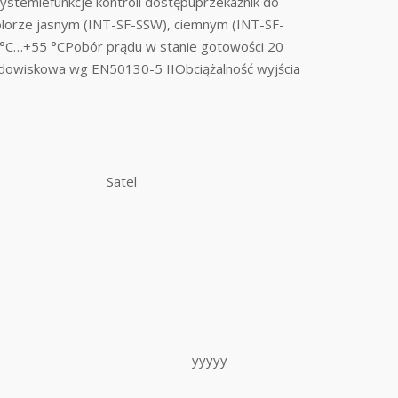
stemiefunkcje kontroli dostępuprzekaźnik do
olorze jasnym (INT-SF-SSW), ciemnym (INT-SF-
0 °C…+55 °CPobór prądu w stanie gotowości 20
owiskowa wg EN50130-5 IIObciążalność wyjścia
Satel
yyyyy