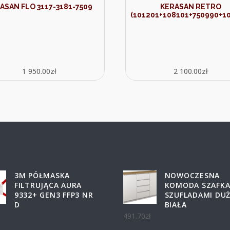
ASAN FLO 3117-3181-7509
KERASAN RETRO
(101201+108101+750990+1
1 950.00
zł
2 100.00
zł
3M PÓŁMASKA
NOWOCZESNA
FILTRUJĄCA AURA
KOMODA SZAFKA
9332+ GEN3 FFP3 NR
SZUFLADAMI DU
D
BIAŁA
491.70
zł