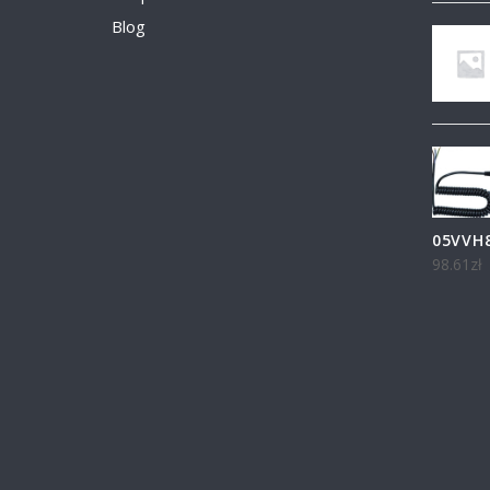
Blog
05VVH8
98.61
zł