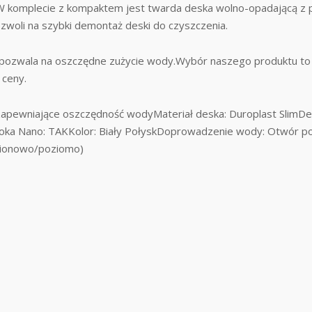
W komplecie z kompaktem jest twarda deska wolno-opadającą z 
zwoli na szybki demontaż deski do czyszczenia.
 pozwala na oszczędne zużycie wody.Wybór naszego produktu to 
 ceny.
L zapewniające oszczędność wodyMateriał deska: Duroplast Slim
oka Nano: TAKKolor: Biały PołyskDoprowadzenie wody: Otwór po l
 (pionowo/poziomo)