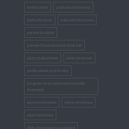
kostka tetra
palisada betonowa
palisada taras
palisada tarasowa
panele brukbet
panele fotowoltaiczne bruk bet
plyty podjazdowe
plyty tarasowe
podbudowa pod kostkę
program do projektowania kostki
brukowej
płyta podestowa
płyta schodowa
płyta tarasowa
płyty betonowe na podjazd