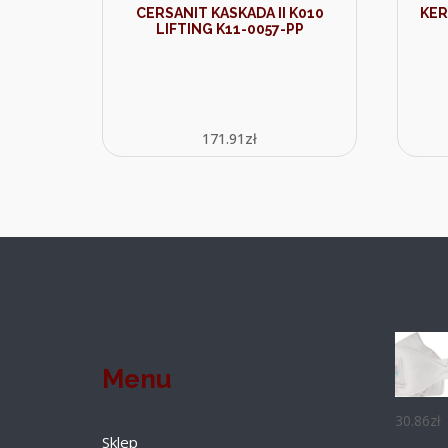
CERSANIT KASKADA II K010
KER
LIFTING K11-0057-PP
171.91
zł
Menu
30.86
zł
Sklep