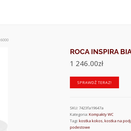
26000
ROCA INSPIRA BI
1 246.00
zł
SPRAWDŹ TERAZ!
SKU:
7423fa19647a
Kategoria:
Kompakty WC
Tagi:
kostka kokos
,
kostka na pod
podestowe