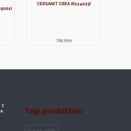
CERSANIT CREA (K114023)
09001)
798.99
zł
 Z
Tagi produktów
ŻA
bruk-bet cennik