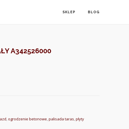
SKLEP
BLOG
AŁY A342526000
jazd
,
ogrodzenie betonowe
,
palisada taras
,
płyty