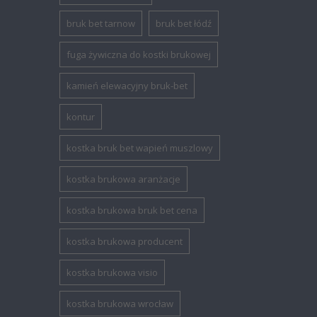
bruk bet tarnow
bruk bet łódź
fuga żywiczna do kostki brukowej
kamień elewacyjny bruk-bet
kontur
kostka bruk bet wapień muszlowy
kostka brukowa aranżacje
kostka brukowa bruk bet cena
kostka brukowa producent
kostka brukowa visio
kostka brukowa wrocław