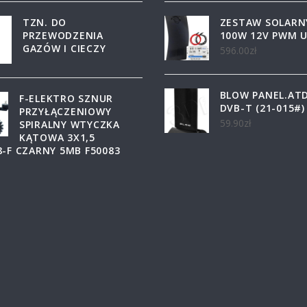
TZN. DO
ZESTAW SOLARN
PRZEWODZENIA
100W 12V PWM 
GAZÓW I CIECZY
596.00
zł
BLOW PANEL.ATD
F-ELEKTRO SZNUR
DVB-T (21-015#)
PRZYŁĄCZENIOWY
59.90
zł
SPIRALNY WTYCZKA
KĄTOWA 3X1,5
-F CZARNY 5MB F50083