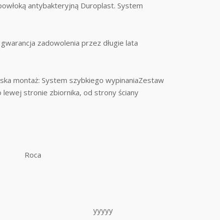
powłoką antybakteryjną Duroplast. System
gwarancja zadowolenia przez długie lata
Deska montaż: System szybkiego wypinaniaZestaw
ewej stronie zbiornika, od strony ściany
Roca
yyyyy