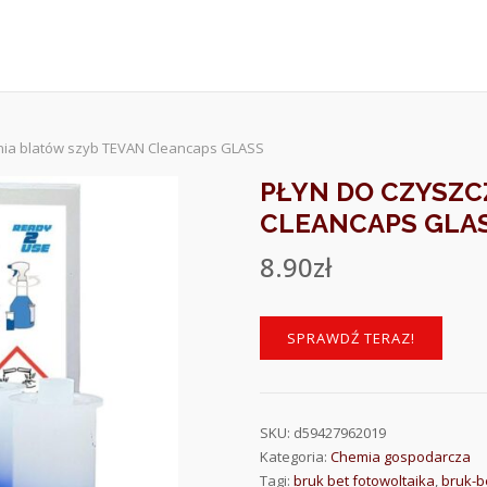
enia blatów szyb TEVAN Cleancaps GLASS
PŁYN DO CZYSZC
CLEANCAPS GLA
8.90
zł
SPRAWDŹ TERAZ!
SKU:
d59427962019
Kategoria:
Chemia gospodarcza
Tagi:
bruk bet fotowoltaika
,
bruk-b