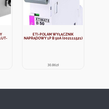
RY
ETI-POLAM WYŁĄCZNIK
1UT-
NAPRĄDOWY 1P B 50A (002111521)
30.86
zł