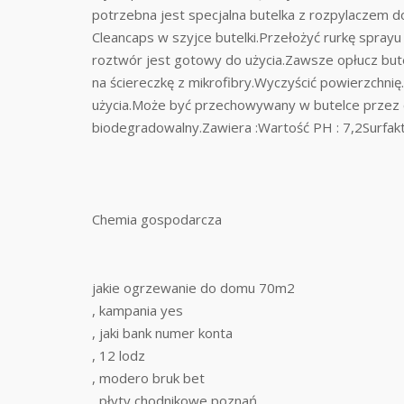
potrzebna jest specjalna butelka z rozpylaczem 
Cleancaps w szyjce butelki.Przełożyć rurkę sprayu
roztwór jest gotowy do użycia.Zawsze opłucz bu
na ściereczkę z mikrofibry.Wyczyścić powierzchni
użycia.Może być przechowywany w butelce przez c
biodegradowalny.Zawiera :Wartość PH : 7,2Surfa
Chemia gospodarcza
jakie ogrzewanie do domu 70m2
, kampania yes
, jaki bank numer konta
, 12 lodz
, modero bruk bet
, płyty chodnikowe poznań