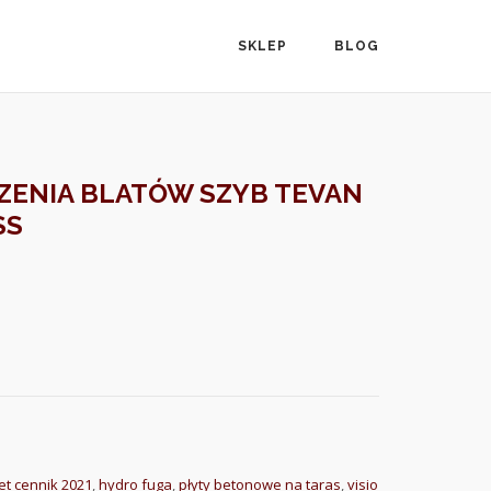
SKLEP
BLOG
ZENIA BLATÓW SZYB TEVAN
SS
et cennik 2021
,
hydro fuga
,
płyty betonowe na taras
,
visio