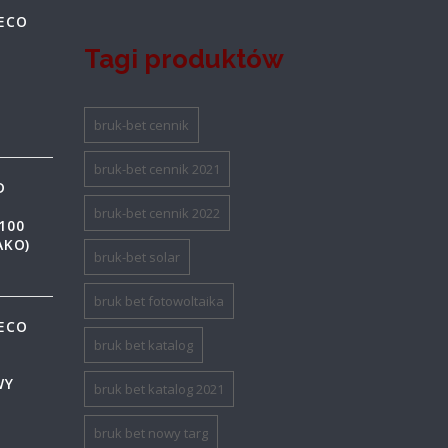
DECO
Z
Tagi produktów
bruk-bet cennik
bruk-bet cennik 2021
D
bruk-bet cennik 2022
100
AKO)
bruk-bet solar
bruk bet fotowoltaika
DECO
Z
bruk bet katalog
WY
bruk bet katalog 2021
bruk bet nowy targ