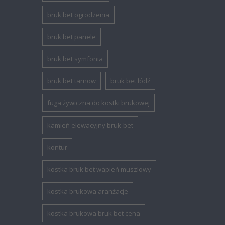
bruk bet ogrodzenia
bruk bet panele
bruk bet symfonia
bruk bet tarnow
bruk bet łódź
fuga żywiczna do kostki brukowej
kamień elewacyjny bruk-bet
kontur
kostka bruk bet wapień muszlowy
kostka brukowa aranżacje
kostka brukowa bruk bet cena