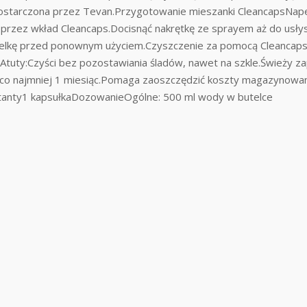
dostarczona przez Tevan.Przygotowanie mieszanki CleancapsNape
 przez wkład Cleancaps.Docisnąć nakrętkę ze sprayem aż do usłysze
telkę przed ponownym użyciem.Czyszczenie za pomocą Cleancaps
ę.Atuty:Czyści bez pozostawiania śladów, nawet na szkle.Świeży 
o najmniej 1 miesiąc.Pomaga zaoszczędzić koszty magazynowania
ktanty1 kapsułkaDozowanieOgólne: 500 ml wody w butelce