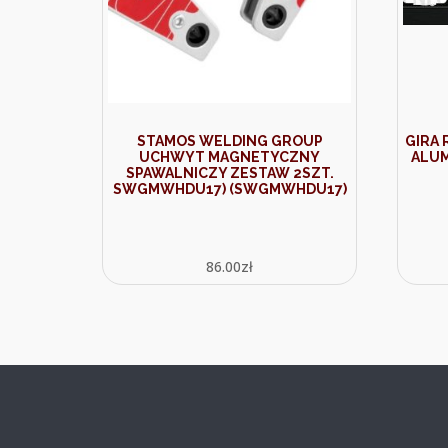
STAMOS WELDING GROUP
GIRA
UCHWYT MAGNETYCZNY
ALUM
SPAWALNICZY ZESTAW 2SZT.
SWGMWHDU17) (SWGMWHDU17)
86.00
zł