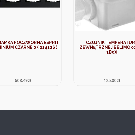
 RAMKA POCZWORNA ESPRIT
CZUJNIK TEMPERATU
INIUM CZARNE 0 ( 214126 )
ZEWNĘTRZNEJ BELIMO 0
1B0X
608.49
zł
125.00
zł