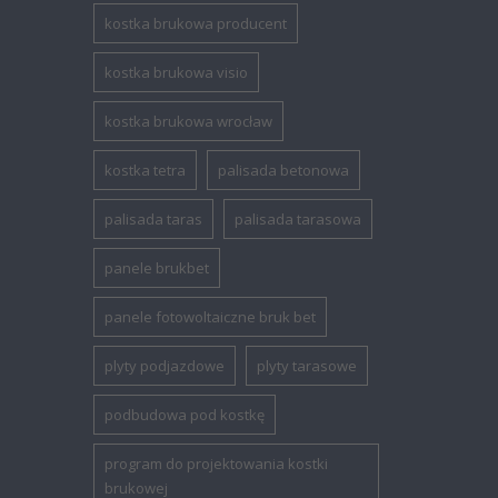
kostka brukowa producent
kostka brukowa visio
kostka brukowa wrocław
kostka tetra
palisada betonowa
palisada taras
palisada tarasowa
panele brukbet
panele fotowoltaiczne bruk bet
plyty podjazdowe
plyty tarasowe
podbudowa pod kostkę
program do projektowania kostki
brukowej