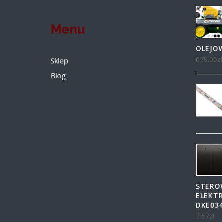
Menu
OLEJO
679.00
z
Sklep
Blog
STERO
ELEKT
DKE03
7.67
zł