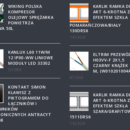
WIKING POLSKA
KARLIK RAMKA 
KOMPRESOR
ART 6-KROTNA 
OLEJOWY SPRĘŻARKA
EFEKTEM SZKŁA
POWIETRZA
POMARAŃCZOWA/BIAŁY
WA 50L
130DRS6
ł
142.82
zł
KANLUX L60 11W/M
ELTRIM PRZEWÓ
12 IP00-WW LINIOWE
H03VV-F 2X1,5
MODUŁY LED 33302
CZARNY KRĄŻEK 
54.38
zł
M, (W010201004
87.36
zł
KONTAKT SIMON
KLAWISZ Z
KARLIK RAMKA 
PIKTOGRAMEM DO
ART 6-KROTNA 
ŁĄCZNIKÓW I
EFEKTEM SZKŁA
WNIKÓW
SZARA/GRAFITO
RONICZNYCH ANTRACYT
1511DRS6
48
142.82
zł