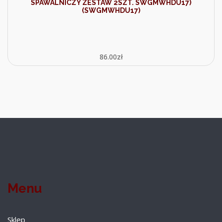
SPAWALNICZY ZESTAW 2SZT. SWGMWHDU17)
(SWGMWHDU17)
86.00
zł
Menu
Sklep