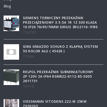
Blog
SIEMENS TERMICZNY PRZEKAŹNIK
PRZECIĄŻENIOWY 3.5-5A 1R 1Z S00 KLASA
10 IP20 76/45/70MM SIRIUS 3RU2116-1FB0
154.73
zł
GIRA GNIAZDO SCHUKO Z KLAPKĄ SYSTEM
55 KOLOR ALU ( 45426 )
37.84
zł
RELPOL PRZEKAŹNIK SUBMINIATUROWY
2P 120V 2A IP64 RSM822-6112-85-S005
2611731
10.91
zł
VIESSMANN VITODENS 222-W 25KW
Z020203