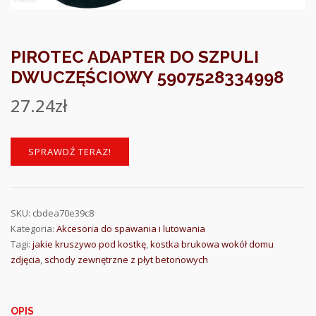
PIROTEC ADAPTER DO SZPULI
DWUCZĘŚCIOWY 5907528334998
27.24
zł
SPRAWDŹ TERAZ!
SKU:
cbdea70e39c8
Kategoria:
Akcesoria do spawania i lutowania
Tagi:
jakie kruszywo pod kostkę
,
kostka brukowa wokół domu
zdjęcia
,
schody zewnętrzne z płyt betonowych
OPIS