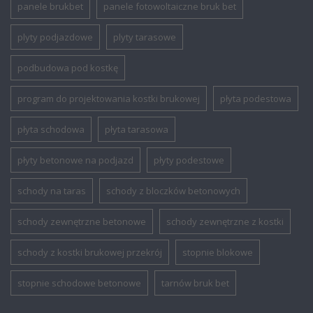
panele brukbet
panele fotowoltaiczne bruk bet
plyty podjazdowe
plyty tarasowe
podbudowa pod kostkę
program do projektowania kostki brukowej
płyta podestowa
płyta schodowa
płyta tarasowa
płyty betonowe na podjazd
płyty podestowe
schody na taras
schody z bloczków betonowych
schody zewnętrzne betonowe
schody zewnętrzne z kostki
schody z kostki brukowej przekrój
stopnie blokowe
stopnie schodowe betonowe
tarnów bruk bet