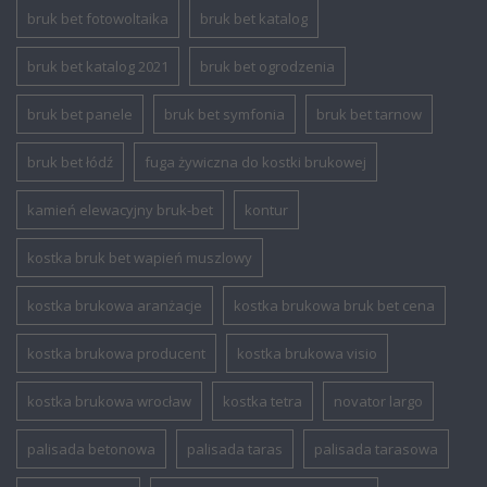
bruk bet fotowoltaika
bruk bet katalog
bruk bet katalog 2021
bruk bet ogrodzenia
bruk bet panele
bruk bet symfonia
bruk bet tarnow
bruk bet łódź
fuga żywiczna do kostki brukowej
kamień elewacyjny bruk-bet
kontur
kostka bruk bet wapień muszlowy
kostka brukowa aranżacje
kostka brukowa bruk bet cena
kostka brukowa producent
kostka brukowa visio
kostka brukowa wrocław
kostka tetra
novator largo
palisada betonowa
palisada taras
palisada tarasowa