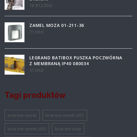
18 812.00
zł
ZAMEL MOZA 01-211-36
71.08
zł
LEGRAND BATIBOX PUSZKA POCZWÓRNA
Z MEMBRANĄ IP40 080034
31.69
zł
Tagi produktów
bruk-bet cennik
bruk-bet cennik 2021
bruk-bet cennik 2022
bruk-bet solar