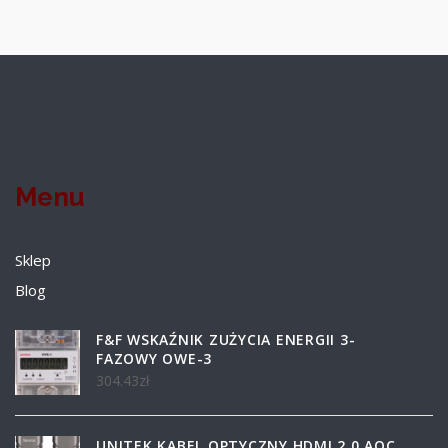
Menu
Sklep
Blog
F&F WSKAŹNIK ZUŻYCIA ENERGII 3-
FAZOWY OWE-3
304.43
zł
UNITEK KABEL OPTYCZNY HDMI 2.0 AOC