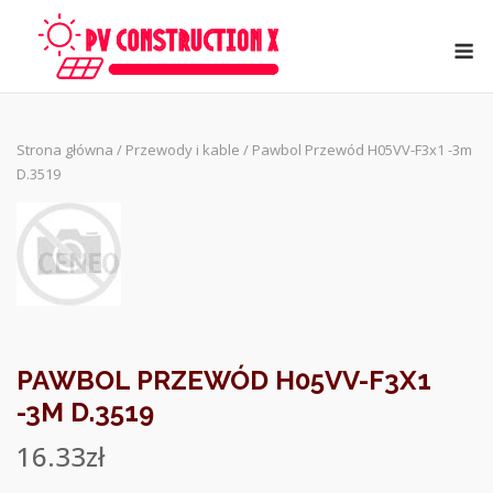
Skip
to
M
content
Strona główna
/
Przewody i kable
/ Pawbol Przewód H05VV-F3x1 -3m
D.3519
PAWBOL PRZEWÓD H05VV-F3X1
-3M D.3519
16.33
zł