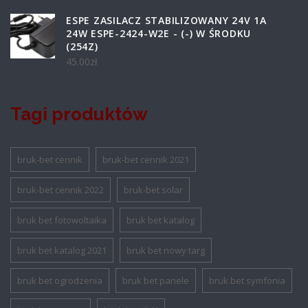
ESPE ZASILACZ STABILIZOWANY 24V 1A
24W ESPE-2424-W2E - (-) W ŚRODKU
(254Z)
45.00
zł
Tagi produktów
bruk-bet cennik
bruk-bet cennik 2021
bruk-bet cennik 2022
bruk-bet solar
bruk bet fotowoltaika
bruk bet katalog
bruk bet katalog 2021
bruk bet nowy targ
bruk bet ogrodzenia
bruk bet panele
bruk bet symfonia