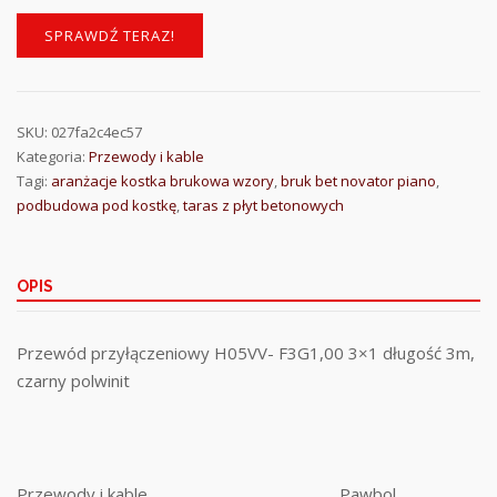
SPRAWDŹ TERAZ!
SKU:
027fa2c4ec57
Kategoria:
Przewody i kable
Tagi:
aranżacje kostka brukowa wzory
,
bruk bet novator piano
,
podbudowa pod kostkę
,
taras z płyt betonowych
OPIS
Przewód przyłączeniowy H05VV- F3G1,00 3×1 długość 3m,
czarny polwinit
Przewody i kable
Pawbol