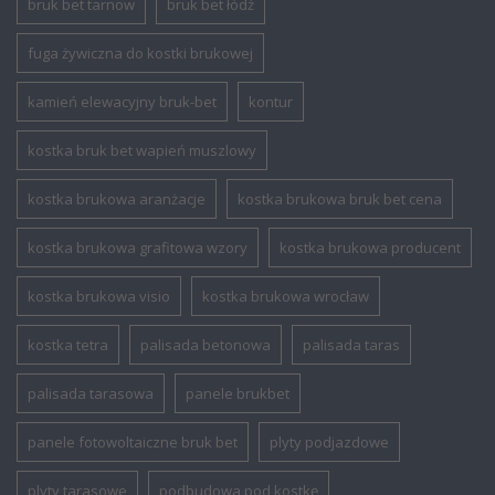
bruk bet tarnow
bruk bet łódź
fuga żywiczna do kostki brukowej
kamień elewacyjny bruk-bet
kontur
kostka bruk bet wapień muszlowy
kostka brukowa aranżacje
kostka brukowa bruk bet cena
kostka brukowa grafitowa wzory
kostka brukowa producent
kostka brukowa visio
kostka brukowa wrocław
kostka tetra
palisada betonowa
palisada taras
palisada tarasowa
panele brukbet
panele fotowoltaiczne bruk bet
plyty podjazdowe
plyty tarasowe
podbudowa pod kostkę