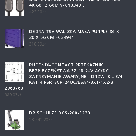
4K 60HZ 60M Y-C1034BK
423.00
zł
DEDRA TSA WALIZKA MAŁA PURPLE 36 X
20 X 56 CM FC24941
318.89
zł
PHOENIX-CONTACT PRZEKAŹNIK
BEZPIECZEŃSTWA 3Z 1R 24V AC/DC
ZATRZYMANIE AWARYJNE I DRZWI SIL 3/4
KAT.4 PSR-SCP-24UC/ESA4/3X1/1X2/B
2963763
689.03
zł
DR.SCHULZE DCS-200-E230
23 542.20
zł