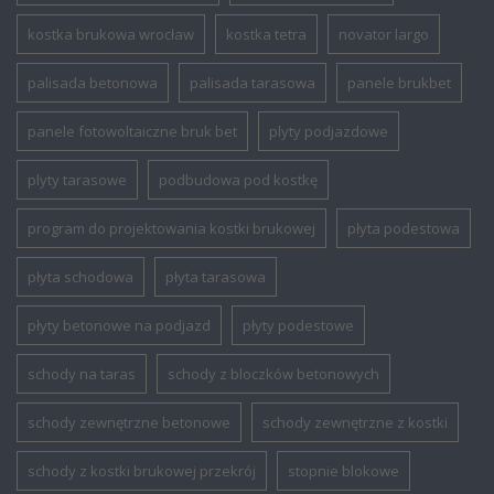
kostka brukowa wrocław
kostka tetra
novator largo
palisada betonowa
palisada tarasowa
panele brukbet
panele fotowoltaiczne bruk bet
plyty podjazdowe
plyty tarasowe
podbudowa pod kostkę
program do projektowania kostki brukowej
płyta podestowa
płyta schodowa
płyta tarasowa
płyty betonowe na podjazd
płyty podestowe
schody na taras
schody z bloczków betonowych
schody zewnętrzne betonowe
schody zewnętrzne z kostki
schody z kostki brukowej przekrój
stopnie blokowe