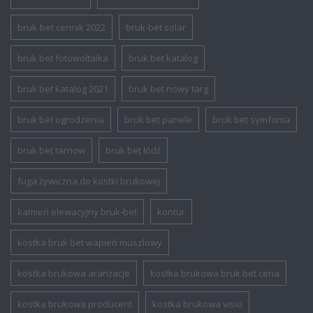
bruk-bet cennik 2022
bruk-bet solar
bruk bet fotowoltaika
bruk bet katalog
bruk bet katalog 2021
bruk bet nowy targ
bruk bet ogrodzenia
bruk bet panele
bruk bet symfonia
bruk bet tarnow
bruk bet łódź
fuga żywiczna do kostki brukowej
kamień elewacyjny bruk-bet
kontur
kostka bruk bet wapień muszlowy
kostka brukowa aranżacje
kostka brukowa bruk bet cena
kostka brukowa producent
kostka brukowa visio