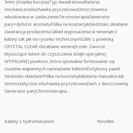
5mm (ścianka boczna)Typ: kwadratowaBateria:
mechanicznaSłuchawka prysznicowaDeszczownica
wbudowana w zadaszenieChromoterapiaGenerator
pary+dyfuzor aromatuPółka na kosmetykiSiedzisko składane
Gwarancja producenta.Układ wyposażenia w wewnątrz
kabiny tak jak na rysunku technicznymSzkło z powłoką
CRYSTAL CLEAR obrabiane wewnętrznie. Zawsze
błyszczące łatwe do czyszczenia dzięki specjalnej
WYPALANEJ powłoce, która spowalnia formowanie się
osadów wapiennych namnażanie bakteriiDotykowy panel
Siedzisko składanePółka na kosmetykiBateria manualna lub
termostatyczna isłuchawka prysznicowaDach z deszczownią
Generator paryChromoterapia…
Kabiny z hydromasażem
Novellini