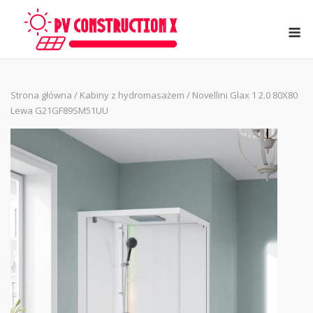
Skip
to
M
content
Strona główna
/
Kabiny z hydromasażem
/ Novellini Glax 1 2.0 80X80
Lewa G21GF89SM51UU