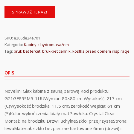
SPRAWDŹ TERAZ!
SKU:
e206de24e701
Kategoria:
Kabiny z hydromasażem
Tagi:
bruk bet tercet
,
bruk-bet cennik
,
kostka przed domem inspiracje
OPIS
Novellini Glax kabina z sauną parową Kod produktu:
G21GF89SM5-1UUWymiar: 80×80 cm Wysokość: 217 cm
(C)Wysokość brodzika: 11,5 cmSzerokość wejścia: 61 cm
(*)Kolor wykończenia: biały matPowłoka: Crystal Clear
Montaż: na brodziku Drzwi: uchylneSzkło: przejrzysteStrona:
lewaMateriał: szkło bezpieczne hartowane 6mm (drzwi) i