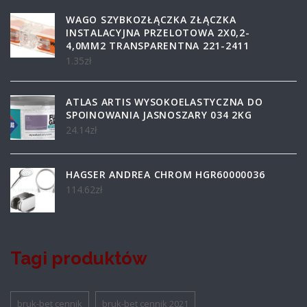
WAGO SZYBKOZŁĄCZKA ZŁĄCZKA
INSTALACYJNA PRZELOTOWA 2X0,2-
4,0MM2 TRANSPARENTNA 221-2411
1.35
zł
ATLAS ARTIS WYSOKOELASTYCZNA DO
SPOINOWANIA JASNOSZARY 034 2KG
24.14
zł
HAGSER ANDREA CHROM HGR60000036
114.62
zł
Tagi produktów
bruk-bet cennik
bruk-bet cennik 2021