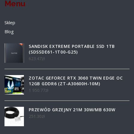
Menu
Sklep
Blog
SANDISK EXTREME PORTABLE SSD 1TB
(SDSSDE61-1T00-G25)
623.47
zł
ZOTAC GEFORCE RTX 3060 TWIN EDGE OC
12GB GDDR6 (ZT-A30600H-10M)
1 950.77
zł
PRZEWÓD GRZEJNY 21M 30W/MB 630W
251.30
zł