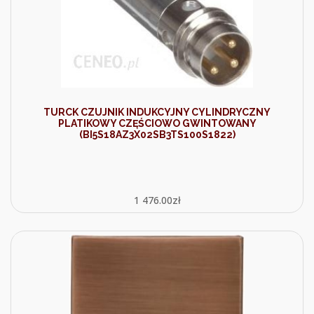
TURCK CZUJNIK INDUKCYJNY CYLINDRYCZNY
PLATIKOWY CZĘŚCIOWO GWINTOWANY
(BI5S18AZ3X02SB3TS100S1822)
1 476.00
zł