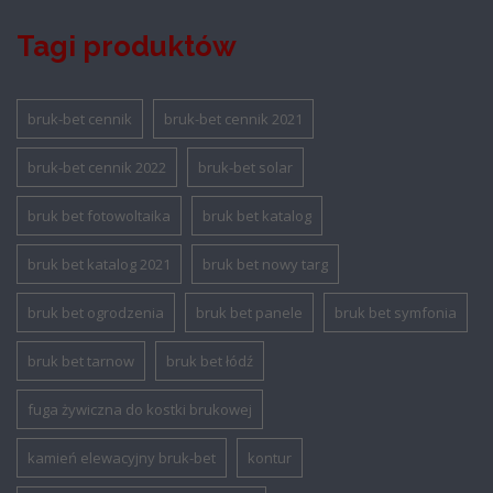
Tagi produktów
bruk-bet cennik
bruk-bet cennik 2021
bruk-bet cennik 2022
bruk-bet solar
bruk bet fotowoltaika
bruk bet katalog
bruk bet katalog 2021
bruk bet nowy targ
bruk bet ogrodzenia
bruk bet panele
bruk bet symfonia
bruk bet tarnow
bruk bet łódź
fuga żywiczna do kostki brukowej
kamień elewacyjny bruk-bet
kontur