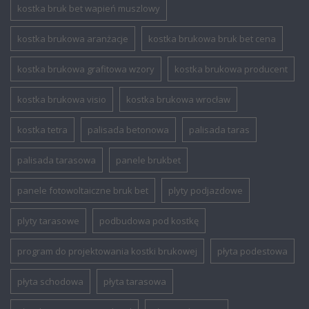
kostka bruk bet wapień muszlowy
kostka brukowa aranżacje
kostka brukowa bruk bet cena
kostka brukowa grafitowa wzory
kostka brukowa producent
kostka brukowa visio
kostka brukowa wrocław
kostka tetra
palisada betonowa
palisada taras
palisada tarasowa
panele brukbet
panele fotowoltaiczne bruk bet
plyty podjazdowe
plyty tarasowe
podbudowa pod kostkę
program do projektowania kostki brukowej
płyta podestowa
płyta schodowa
płyta tarasowa