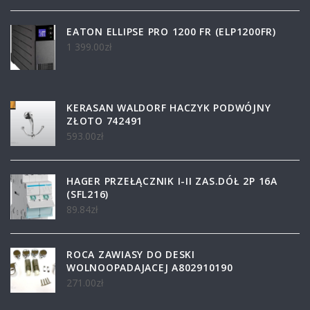
EATON ELLIPSE PRO 1200 FR (ELP1200FR)
1 399.00
zł
KERASAN WALDORF HACZYK PODWÓJNY
ZŁOTO 742491
593.00
zł
HAGER PRZEŁĄCZNIK I-II ZAS.DÓŁ 2P 16A
(SFL216)
89.84
zł
ROCA ZAWIASY DO DESKI
WOLNOOPADAJACEJ A802910190
271.00
zł