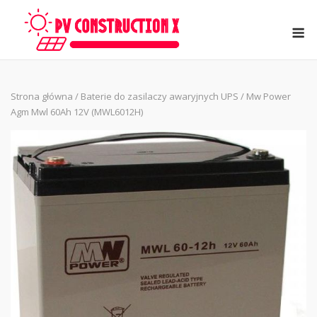
Skip
to
M
content
Strona główna
/
Baterie do zasilaczy awaryjnych UPS
/ Mw Power
Agm Mwl 60Ah 12V (MWL6012H)