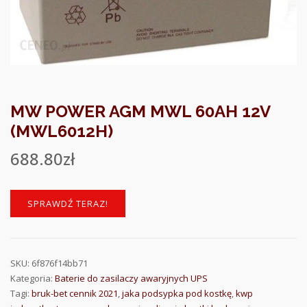
MW POWER AGM MWL 60AH 12V
(MWL6012H)
688.80
zł
SPRAWDŹ TERAZ!
SKU:
6f876f14bb71
Kategoria:
Baterie do zasilaczy awaryjnych UPS
Tagi:
bruk-bet cennik 2021
,
jaka podsypka pod kostkę
,
kwp