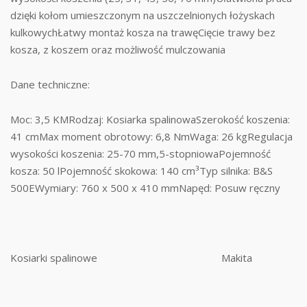
dzięki kołom umieszczonym na uszczelnionych łożyskach
kulkowychŁatwy montaż kosza na trawęCięcie trawy bez
kosza, z koszem oraz możliwość mulczowania
Dane techniczne:
Moc: 3,5 KMRodzaj: Kosiarka spalinowaSzerokość koszenia:
41 cmMax moment obrotowy: 6,8 NmWaga: 26 kgRegulacja
wysokości koszenia: 25-70 mm,5-stopniowaPojemność
kosza: 50 lPojemność skokowa: 140 cm³Typ silnika: B&S
500EWymiary: 760 x 500 x 410 mmNapęd: Posuw ręczny
Kosiarki spalinowe
Makita