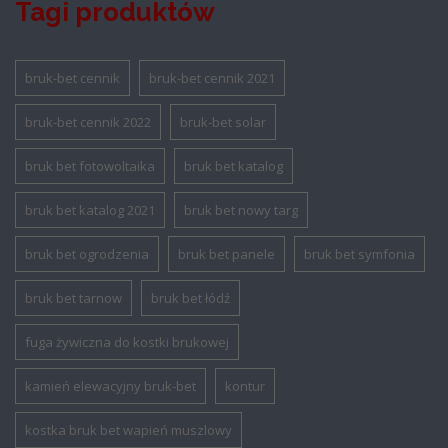
Tagi produktów
bruk-bet cennik
bruk-bet cennik 2021
bruk-bet cennik 2022
bruk-bet solar
bruk bet fotowoltaika
bruk bet katalog
bruk bet katalog 2021
bruk bet nowy targ
bruk bet ogrodzenia
bruk bet panele
bruk bet symfonia
bruk bet tarnow
bruk bet łódź
fuga żywiczna do kostki brukowej
kamień elewacyjny bruk-bet
kontur
kostka bruk bet wapień muszlowy