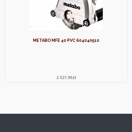
METABO MFE 40 PVC 604040510
2 021.96
zł