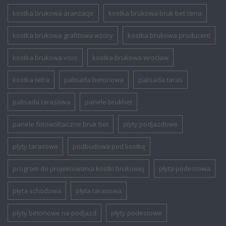
kostka brukowa aranżacje
kostka brukowa bruk bet cena
kostka brukowa grafitowa wzory
kostka brukowa producent
kostka brukowa visio
kostka brukowa wrocław
kostka tetra
palisada betonowa
palisada taras
palisada tarasowa
panele brukbet
panele fotowoltaiczne bruk bet
plyty podjazdowe
plyty tarasowe
podbudowa pod kostkę
program do projektowania kostki brukowej
płyta podestowa
płyta schodowa
płyta tarasowa
płyty betonowe na podjazd
płyty podestowe