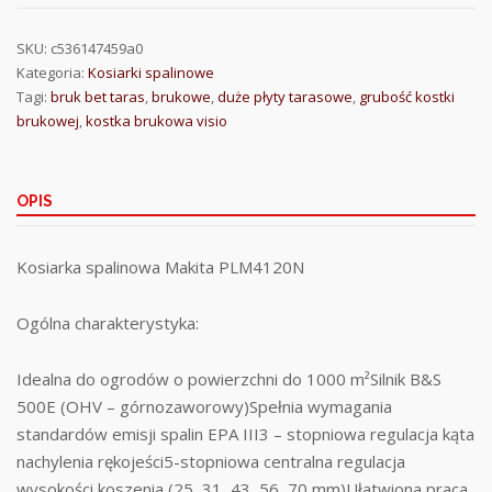
SKU:
c536147459a0
Kategoria:
Kosiarki spalinowe
Tagi:
bruk bet taras
,
brukowe
,
duże płyty tarasowe
,
grubość kostki
brukowej
,
kostka brukowa visio
OPIS
Kosiarka spalinowa Makita PLM4120N
Ogólna charakterystyka:
Idealna do ogrodów o powierzchni do 1000 m²Silnik B&S
500E (OHV – górnozaworowy)Spełnia wymagania
standardów emisji spalin EPA III3 – stopniowa regulacja kąta
nachylenia rękojeści5-stopniowa centralna regulacja
wysokości koszenia (25, 31, 43, 56, 70 mm)Ułatwiona praca