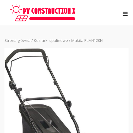
Skip
to
M
content
Strona główna
/
Kosiarki spalinowe
/ Makita PLM4120N