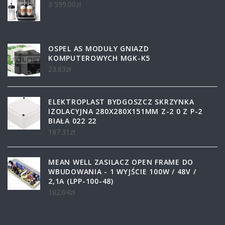
3 599.00
zł
OSPEL AS MODUŁY GNIAZD
KOMPUTEROWYCH MGK-K5
23.83
zł
ELEKTROPLAST BYDGOSZCZ SKRZYNKA
IZOLACYJNA 280X280X151MM Z-2 0 Z P-2
BIAŁA 022 22
187.31
zł
MEAN WELL ZASILACZ OPEN FRAME DO
WBUDOWANIA - 1 WYJŚCIE 100W / 48V /
2,1A (LPP-100-48)
182.04
zł