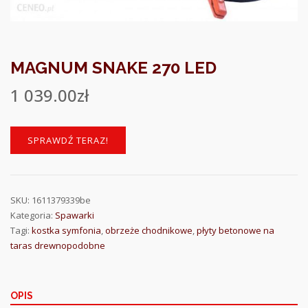
MAGNUM SNAKE 270 LED
1 039.00
zł
SPRAWDŹ TERAZ!
SKU:
1611379339be
Kategoria:
Spawarki
Tagi:
kostka symfonia
,
obrzeże chodnikowe
,
płyty betonowe na
taras drewnopodobne
OPIS