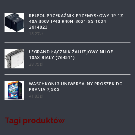
RELPOL PRZEKAŹNIK PRZEMYSŁOWY 1P 1Z
40A 300V IP40 R40N-3021-85-1024
2614823
18.27
zł
LEGRAND ŁĄCZNIK ŻALUZJOWY NILOE
10AX BIAŁY (764511)
28.75
zł
WASCHKONIG UNIWERSALNY PROSZEK DO
PRANIA 7,5KG
41.83
zł
Tagi produktów