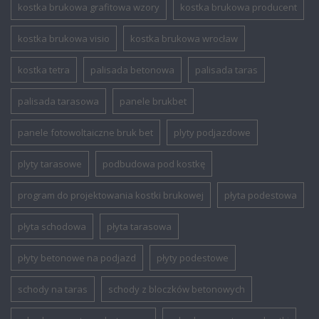
kostka brukowa grafitowa wzory
kostka brukowa producent
kostka brukowa visio
kostka brukowa wrocław
kostka tetra
palisada betonowa
palisada taras
palisada tarasowa
panele brukbet
panele fotowoltaiczne bruk bet
plyty podjazdowe
plyty tarasowe
podbudowa pod kostkę
program do projektowania kostki brukowej
płyta podestowa
płyta schodowa
płyta tarasowa
płyty betonowe na podjazd
płyty podestowe
schody na taras
schody z bloczków betonowych