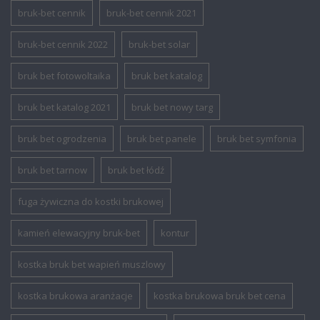
bruk-bet cennik
bruk-bet cennik 2021
bruk-bet cennik 2022
bruk-bet solar
bruk bet fotowoltaika
bruk bet katalog
bruk bet katalog 2021
bruk bet nowy targ
bruk bet ogrodzenia
bruk bet panele
bruk bet symfonia
bruk bet tarnow
bruk bet łódź
fuga żywiczna do kostki brukowej
kamień elewacyjny bruk-bet
kontur
kostka bruk bet wapień muszlowy
kostka brukowa aranżacje
kostka brukowa bruk bet cena