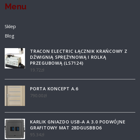
Menu
Sklep
Blog
TRACON ELECTRIC ŁĄCZNIK KRAŃCOWY Z
DŹWIGNIĄ SPRĘŻYNOWĄ I ROLKĄ
PRZEGUBOWĄ (LS7124)
19.72
zł
PORTA KONCEPT A.6
790.00
zł
KARLIK GNIAZDO USB-A A 3.0 PODWÓJNE
GRAFITOWY MAT 28DGUSBBO6
95.34
zł