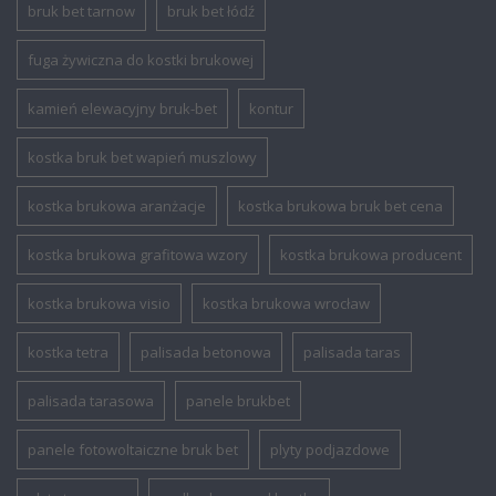
bruk bet tarnow
bruk bet łódź
fuga żywiczna do kostki brukowej
kamień elewacyjny bruk-bet
kontur
kostka bruk bet wapień muszlowy
kostka brukowa aranżacje
kostka brukowa bruk bet cena
kostka brukowa grafitowa wzory
kostka brukowa producent
kostka brukowa visio
kostka brukowa wrocław
kostka tetra
palisada betonowa
palisada taras
palisada tarasowa
panele brukbet
panele fotowoltaiczne bruk bet
plyty podjazdowe