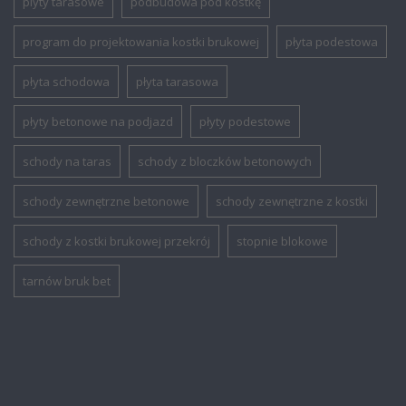
plyty tarasowe
podbudowa pod kostkę
program do projektowania kostki brukowej
płyta podestowa
płyta schodowa
płyta tarasowa
płyty betonowe na podjazd
płyty podestowe
schody na taras
schody z bloczków betonowych
schody zewnętrzne betonowe
schody zewnętrzne z kostki
schody z kostki brukowej przekrój
stopnie blokowe
tarnów bruk bet