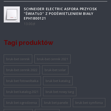
SCHNEIDER ELECTRIC ASFORA PRZYCISK
"ŚWIATŁO" Z PODŚWIETLENIEM BIAŁY
EPH1800121
13.00
zł
Tagi produktów
bruk-bet cennik
bruk-bet cennik 2021
bruk-bet cennik 2022
bruk-bet solar
bruk bet fotowoltaika
bruk bet katalog
bruk bet katalog 2021
bruk bet nowy targ
bruk bet ogrodzenia
bruk bet panele
bruk bet symfonia