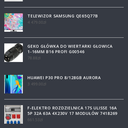
TELEWIZOR SAMSUNG QE65Q77B
4 479.00
zł
GEKO GŁÓWKA DO WIERTARKI GŁOWICA
1-16MM B16 PROFI G00546
78.88
zł
HUAWEI P30 PRO 8/128GB AURORA
3 499.00
zł
F-ELEKTRO ROZDZIELNICA 17S ULISSE 16A
5P 32A 63A 4X230V 17 MODUŁÓW 7418269
661.53
zł