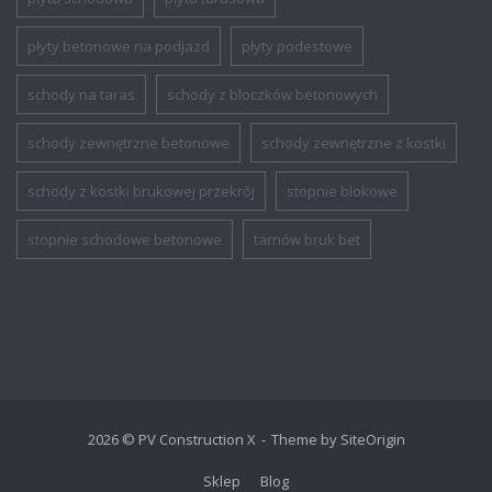
płyty betonowe na podjazd
płyty podestowe
schody na taras
schody z bloczków betonowych
schody zewnętrzne betonowe
schody zewnętrzne z kostki
schody z kostki brukowej przekrój
stopnie blokowe
stopnie schodowe betonowe
tarnów bruk bet
2026 © PV Construction X
Theme by
SiteOrigin
Sklep
Blog