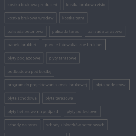
kostka brukowa producent
kostka brukowa visio
kostka brukowa wrocław
kostka tetra
palisada betonowa
palisada taras
palisada tarasowa
panele brukbet
panele fotowoltaiczne bruk bet
plyty podjazdowe
plyty tarasowe
podbudowa pod kostkę
program do projektowania kostki brukowej
płyta podestowa
płyta schodowa
płyta tarasowa
płyty betonowe na podjazd
płyty podestowe
schody na taras
schody z bloczków betonowych