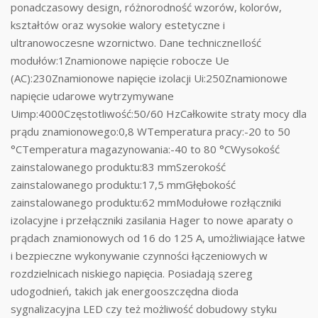
ponadczasowy design, różnorodność wzorów, kolorów,
kształtów oraz wysokie walory estetyczne i
ultranowoczesne wzornictwo. Dane techniczneIlość
modułów:1Znamionowe napięcie robocze Ue
(AC):230Znamionowe napięcie izolacji Ui:250Znamionowe
napięcie udarowe wytrzymywane
Uimp:4000Częstotliwość:50/60 HzCałkowite straty mocy dla
prądu znamionowego:0,8 WTemperatura pracy:-20 to 50
°CTemperatura magazynowania:-40 to 80 °CWysokość
zainstalowanego produktu:83 mmSzerokość
zainstalowanego produktu:17,5 mmGłębokość
zainstalowanego produktu:62 mmModułowe rozłączniki
izolacyjne i przełączniki zasilania Hager to nowe aparaty o
prądach znamionowych od 16 do 125 A, umożliwiające łatwe
i bezpieczne wykonywanie czynności łączeniowych w
rozdzielnicach niskiego napięcia. Posiadają szereg
udogodnień, takich jak energooszczędna dioda
sygnalizacyjna LED czy też możliwość dobudowy styku