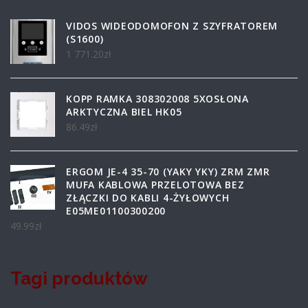
VIDOS WIDEODOMOFON Z SZYFRATOREM
(S1600)
1 771.20
zł
KOPP RAMKA 308302008 5XOSŁONA
ARKTYCZNA BIEL HK05
86.49
zł
ERGOM JE-4 35-70 (YAKY YKY) ZRM ZMR
MUFA KABLOWA PRZELOTOWA BEZ
ZŁĄCZKI DO KABLI 4-ŻYŁOWYCH
E05ME01100300200
49.99
zł
Tagi produktów