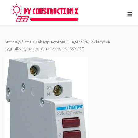
Skip
to
M
content
Strona główna
/
Zabezpieczenia
/ Hager SVN127 lampka
sygnalizacyjna potrójna czerwona SVN127