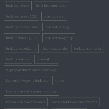
bruk-bet cennik
bruk-bet cennik 2021
bruk-bet cennik 2022
bruk-bet solar
bruk bet fotowoltaika
bruk bet katalog
bruk bet katalog 2021
bruk bet nowy targ
bruk bet ogrodzenia
bruk bet panele
bruk bet symfonia
bruk bet tarnow
bruk bet łódź
fuga żywiczna do kostki brukowej
kamień elewacyjny bruk-bet
kontur
kostka bruk bet wapień muszlowy
kostka brukowa aranżacje
kostka brukowa bruk bet cena