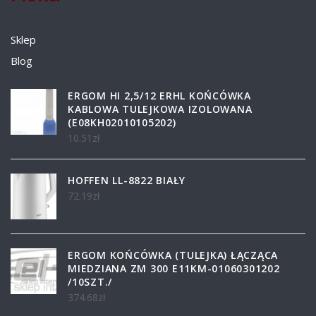
Sklep
Blog
ERGOM HI 2,5/12 ERHL KOŃCÓWKA
KABLOWA TULEJKOWA IZOLOWANA
(E08KH02010105202)
10.51
zł
HOFFEN LL-8822 BIAŁY
72.19
zł
ERGOM KOŃCÓWKA (TULEJKA) ŁĄCZĄCA
MIEDZIANA ZM 300 E11KM-01060301202
/10SZT./
374.68
zł