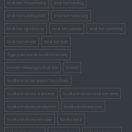
bruk bet fotowoltaika
bruk bet katalog
bruk bet katalog 2021
bruk bet nowy targ
bruk bet ogrodzenia
bruk bet panele
bruk bet symfonia
bruk bet tarnow
bruk bet łódź
fuga żywiczna do kostki brukowej
kamień elewacyjny bruk-bet
kontur
kostka bruk bet wapień muszlowy
kostka brukowa aranżacje
kostka brukowa bruk bet cena
kostka brukowa producent
kostka brukowa visio
kostka brukowa wrocław
kostka tetra