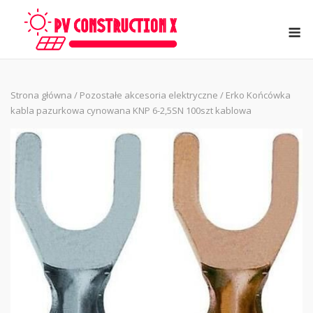
Skip
to
M
content
Strona główna
/
Pozostałe akcesoria elektryczne
/ Erko Końcówka
kabla pazurkowa cynowana KNP 6-2,5SN 100szt kablowa