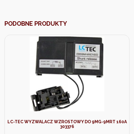
PODOBNE PRODUKTY
LC-TEC WYZWALACZ WZROSTOWY DO 9MG-9MRT 160A
303376