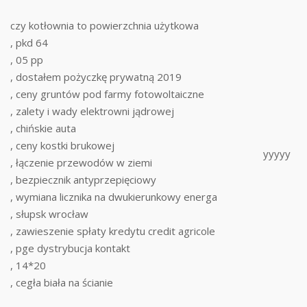
czy kotłownia to powierzchnia użytkowa
, pkd 64
, 05 pp
, dostałem pożyczkę prywatną 2019
, ceny gruntów pod farmy fotowoltaiczne
, zalety i wady elektrowni jądrowej
, chińskie auta
, ceny kostki brukowej
yyyyy
, łączenie przewodów w ziemi
, bezpiecznik antyprzepięciowy
, wymiana licznika na dwukierunkowy energa
, słupsk wrocław
, zawieszenie spłaty kredytu credit agricole
, pge dystrybucja kontakt
, 14*20
, cegła biała na ścianie