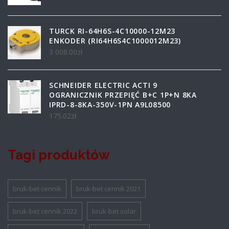
TURCK RI-64H6S-4C10000-12M23
ENKODER (RI64H6S4C1000012M23)
3 008.00
zł
SCHNEIDER ELECTRIC ACTI 9
OGRANICZNIK PRZEPIĘĆ B+C 1P+N 8KA
IPRD-8-8KA-350V-1PN A9L08500
175.02
zł
Tagi produktów
bruk-bet cennik
bruk-bet cennik 2021
bruk-bet cennik 2022
bruk-bet solar