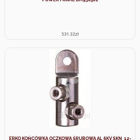
531.32
zł
ERKO KOŃCÓWKA OCZKOWA ŚRUBOWA AL 6KV SKN_12-