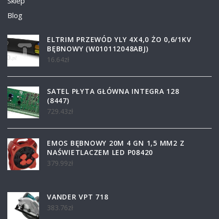
Sklep
Blog
ELTRIM PRZEWÓD YLY 4X4,0 ŻO 0,6/1KV
BĘBNOWY (W010112048ABJ)
16.64
zł
SATEL PŁYTA GŁÓWNA INTEGRA 128
(8447)
729.43
zł
EMOS BĘBNOWY 20M 4 GN 1,5 MM2 Z
NAŚWIETLACZEM LED P08420
379.99
zł
VANDER VPT 718
383.76
zł