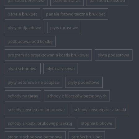
palisada betonowa
palisada taras
palisada tarasowa
panele brukbet
panele fotowoltaiczne bruk bet
plyty podjazdowe
plyty tarasowe
podbudowa pod kostkę
program do projektowania kostki brukowej
płyta podestowa
płyta schodowa
płyta tarasowa
płyty betonowe na podjazd
płyty podestowe
schody na taras
schody z bloczków betonowych
schody zewnętrzne betonowe
schody zewnętrzne z kostki
schody z kostki brukowej przekrój
stopnie blokowe
stopnie schodowe betonowe
tarnów bruk bet