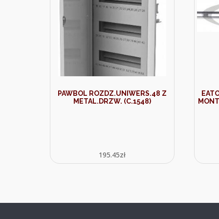
PAWBOL ROZDZ.UNIWERS.48 Z
EATO
METAL.DRZW. (C.1548)
MONT
195.45
zł