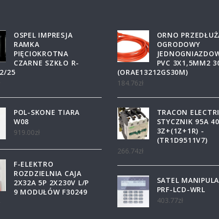
OSPEL IMPRESJA
ORNO PRZEDŁUŻ
RAMKA
OGRODOWY
PIĘCIOKROTNA
JEDNOGNIAZDO
CZARNE SZKŁO R-
PVC 3X1,5MM2 
2/25
(ORAE13212GS30M)
ł
184.76
zł
POL-SKONE TIARA
TRACON ELECTR
W08
STYCZNIK 95A 4
3Z+(1Z+1R) -
919.00
zł
(TR1D9511V7)
266.74
zł
F-ELEKTRO
ROZDZIELNIA CAJA
SATEL MANIPUL
2X32A 5P 2X230V L/P
PRF-LCD-WRL
9 MODUŁÓW F30249
403.77
zł
ł