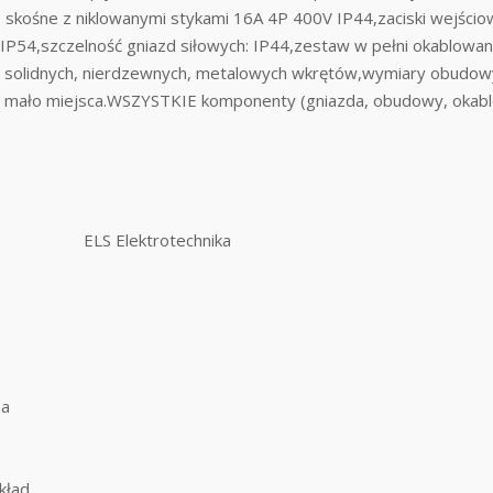
 skośne z niklowanymi stykami 16A 4P 400V IP44,zaciski wejśc
IP54,szczelność gniazd siłowych: IP44,zestaw w pełni okablowan
ą solidnych, nierdzewnych, metalowych wkrętów,wymiary obudow
rdzo mało miejsca.WSZYSTKIE komponenty (gniazda, obudowy, oka
ELS Elektrotechnika
na
kład