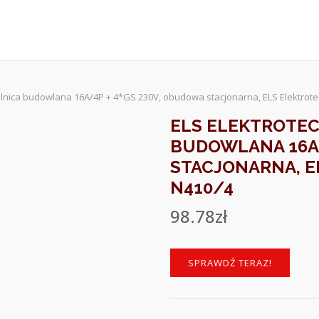
ielnica budowlana 16A/4P + 4*GS 230V, obudowa stacjonarna, ELS Elektrote
ELS ELEKTROTEC
BUDOWLANA 16A/
STACJONARNA, E
N410/4
98.78
zł
SPRAWDŹ TERAZ!