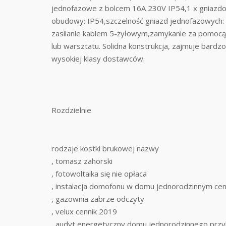
jednofazowe z bolcem 16A 230V IP54,1 x gniazdo
obudowy: IP54,szczelność gniazd jednofazowych: 
zasilanie kablem 5-żyłowym,zamykanie za pomoc
lub warsztatu. Solidna konstrukcja, zajmuje ba
wysokiej klasy dostawców.
Rozdzielnie
rodzaje kostki brukowej nazwy
, tomasz zahorski
, fotowoltaika się nie opłaca
, instalacja domofonu w domu jednorodzinnym ce
, gazownia zabrze odczyty
, velux cennik 2019
, audyt energetyczny domu jednorodzinnego przy