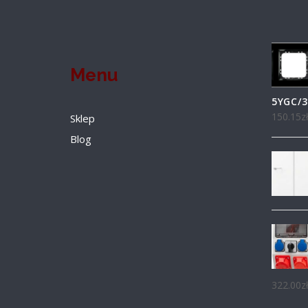
Menu
5YGC/3
150.15
z
Sklep
Blog
322.00
z