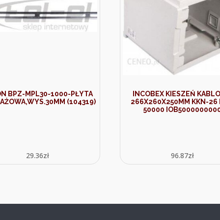
N BPZ-MPL30-1000-PŁYTA
INCOBEX KIESZEŃ KABL
AŻOWA,WYS.30MM (104319)
266X260X250MM KKN-26 
50000 IOB500000000
29.36
zł
96.87
zł