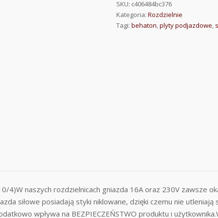
SKU:
c406484bc376
Kategoria:
Rozdzielnie
Tagi:
behaton
,
plyty podjazdowe
,
10/4)W naszych rozdzielnicach gniazda 16A oraz 230V zawsze 
siłowe posiadają styki niklowane, dzięki czemu nie utleniają s
dodatkowo wpływa na BEZPIECZEŃSTWO produktu i użytkownika.Wy