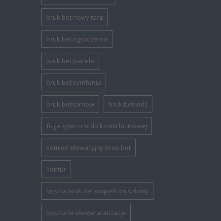
bruk bet nowy targ
bruk bet ogrodzenia
bruk bet panele
bruk bet symfonia
bruk bet tarnow
bruk bet łódź
fuga żywiczna do kostki brukowej
kamień elewacyjny bruk-bet
kontur
kostka bruk bet wapień muszlowy
kostka brukowa aranżacje