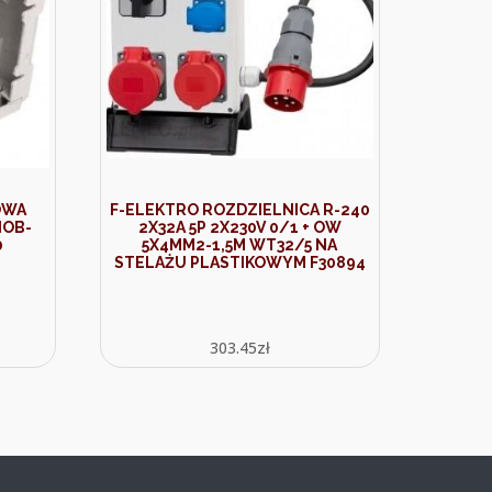
OWA
F-ELEKTRO ROZDZIELNICA R-240
IOB-
2X32A 5P 2X230V 0/1 + OW
0
5X4MM2-1,5M WT32/5 NA
STELAŻU PLASTIKOWYM F30894
303.45
zł