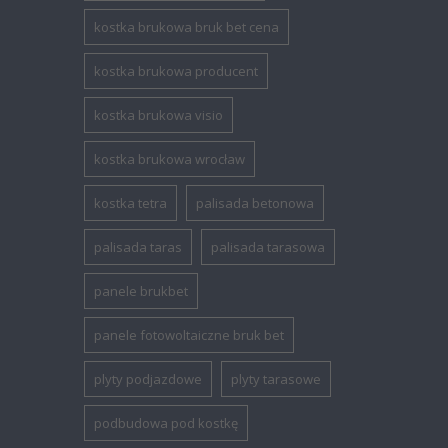
kostka brukowa bruk bet cena
kostka brukowa producent
kostka brukowa visio
kostka brukowa wrocław
kostka tetra
palisada betonowa
palisada taras
palisada tarasowa
panele brukbet
panele fotowoltaiczne bruk bet
plyty podjazdowe
plyty tarasowe
podbudowa pod kostkę