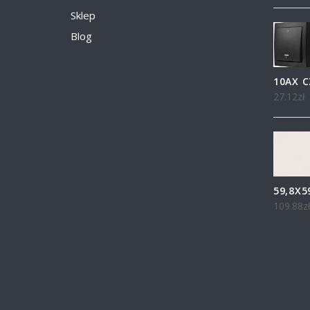
Sklep
Blog
10AX 
27.12
zł
59,8X5
109.88
z