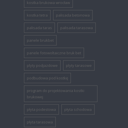
kostka brukowa wrocław
kostka tetra
palisada betonowa
palisada taras
palisada tarasowa
panele brukbet
panele fotowoltaiczne bruk bet
plyty podjazdowe
plyty tarasowe
podbudowa pod kostkę
program do projektowania kostki
brukowej
płyta podestowa
płyta schodowa
płyta tarasowa