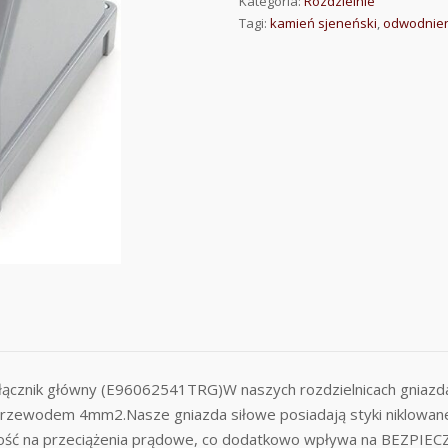
Kategoria:
Rozdzielnie
Tagi:
kamień sjeneński
,
odwodnien
łącznik główny (E96062541TRG)W naszych rozdzielnicach gnia
ewodem 4mm2.Nasze gniazda siłowe posiadają styki niklowane, dz
ość na przeciążenia prądowe, co dodatkowo wpływa na BEZPIEC