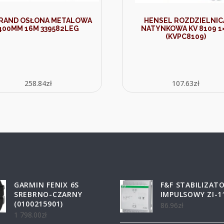
RAND OSŁONA METALOWA
HENSEL ROZDZIELNIC
400MM 16M 339582LEG
NATYNKOWA KV 8109 1
(KVPC8109)
258.84
zł
107.63
zł
GARMIN FENIX 6S
F&F STABILIZAT
SREBRNO-CZARNY
IMPULSOWY ZI-1
(0100215901)
86.96
zł
1 798.00
zł