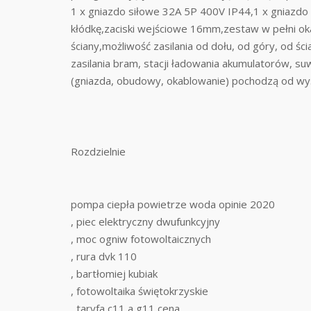
1 x gniazdo siłowe 32A 5P 400V IP44,1 x gniaz
kłódkę,zaciski wejściowe 16mm,zestaw w pełni o
ściany,możliwość zasilania od dołu, od góry, od ś
zasilania bram, stacji ładowania akumulatorów, s
(gniazda, obudowy, okablowanie) pochodzą od wy
Rozdzielnie
pompa ciepła powietrze woda opinie 2020
, piec elektryczny dwufunkcyjny
, moc ogniw fotowoltaicznych
, rura dvk 110
, bartłomiej kubiak
, fotowoltaika świętokrzyskie
, taryfa c11 a g11 cena