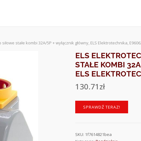
o siłowe stałe kombi 32A/5P + wyłącznik główny, ELS Elektrotechnika, E96
ELS ELEKTROTEC
STAŁE KOMBI 32
ELS ELEKTROTEC
130.71
zł
SPRAWDŹ TERAZ!
SKU:
1f7614821bea