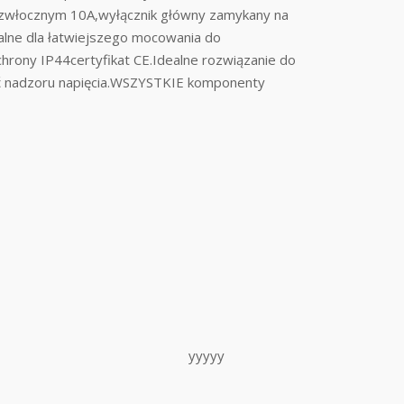
 zwłocznym 10A,wyłącznik główny zamykany na
alne dla łatwiejszego mocowania do
ochrony IP44certyfikat CE.Idealne rozwiązanie do
ność nadzoru napięcia.WSZYSTKIE komponenty
yyyyy