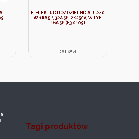
A
F-ELEKTRO ROZDZIELNICA R-240
×9
W 16A 5P, 32A 5P, 2X250V, WTYK
16A 5P (F3.0109)
281.65
zł
OR
1
Tagi produktów