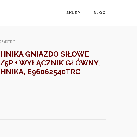
SKLEP
BLOG
062540TRG
HNIKA GNIAZDO SIŁOWE
A/5P + WYŁĄCZNIK GŁÓWNY,
HNIKA, E96062540TRG