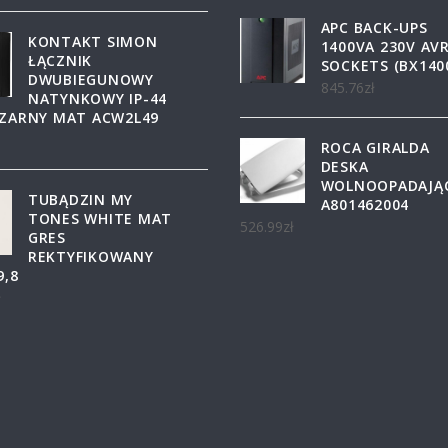
APC BACK-UPS
KONTAKT SIMON
1400VA 230V AVR
ŁĄCZNIK
SOCKETS (BX140
DWUBIEGUNOWY
845.76
zł
NATYNKOWY IP-44
CZARNY MAT ACW2L49
ROCA GIRALDA
DESKA
WOLNOOPADAJĄ
TUBĄDZIN MY
A801462004
TONES WHITE MAT
526.99
zł
GRES
REKTYFIKOWANY
9,8
ł