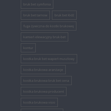
bruk bet symfonia
bruk bet tarnow
bruk bet łódź
fuga żywiczna do kostki brukowej
kamień elewacyjny bruk-bet
kontur
kostka bruk bet wapień muszlowy
kostka brukowa aranżacje
kostka brukowa bruk bet cena
kostka brukowa producent
kostka brukowa visio