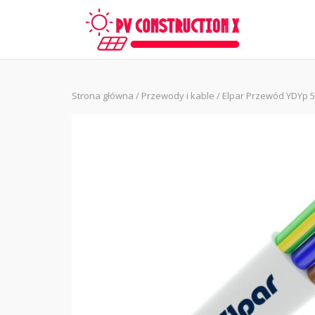
Skip
to
content
Strona główna
/
Przewody i kable
/ Elpar Przewód YDYp 5