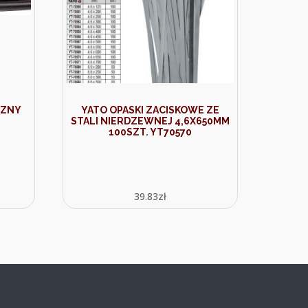
CZNY
YATO OPASKI ZACISKOWE ZE
STALI NIERDZEWNEJ 4,6X650MM
100SZT. YT70570
39.83
zł