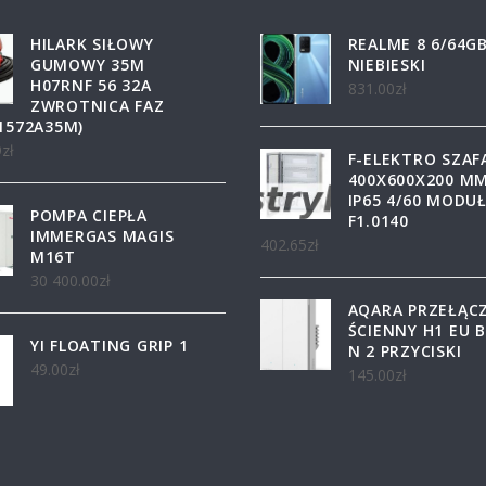
HILARK SIŁOWY
REALME 8 6/64G
GUMOWY 35M
NIEBIESKI
H07RNF 56 32A
831.00
zł
ZWROTNICA FAZ
1572A35M)
9
zł
F-ELEKTRO SZAF
400X600X200 M
IP65 4/60 MODU
POMPA CIEPŁA
F1.0140
IMMERGAS MAGIS
402.65
zł
M16T
30 400.00
zł
AQARA PRZEŁĄC
ŚCIENNY H1 EU 
YI FLOATING GRIP 1
N 2 PRZYCISKI
49.00
zł
145.00
zł