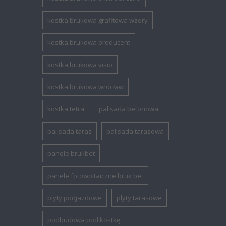
kostka brukowa grafitowa wzory
kostka brukowa producent
kostka brukowa visio
kostka brukowa wrocław
kostka tetra
palisada betonowa
palisada taras
palisada tarasowa
panele brukbet
panele fotowoltaiczne bruk bet
plyty podjazdowe
plyty tarasowe
podbudowa pod kostkę