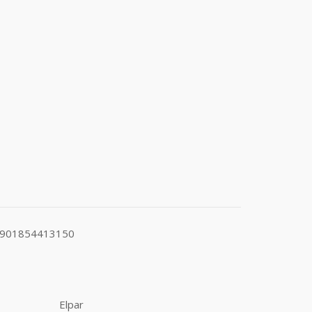
 5901854413150
Elpar