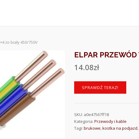
×4 żo biały 450/750V
ELPAR PRZEWÓD Y
14.08
zł
SPRAWDŹ TERAZ!
SKU:
a0e47567ff18
Kategoria:
Przewody i kable
Tagi:
brukowe
,
kostka na podjazd