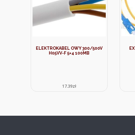
ELEKTROKABEL OWY 300/500V
EX
H05VV-F 5×4 100MB
17.39
zł