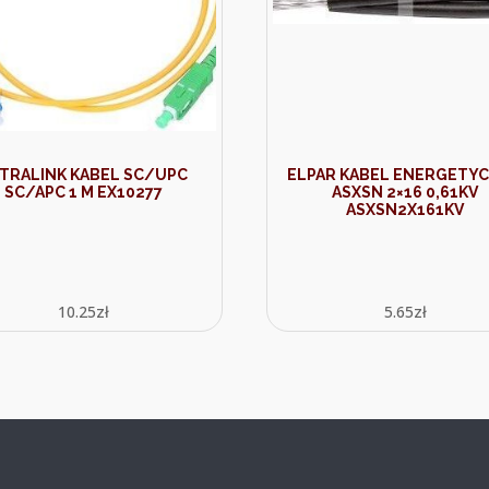
TRALINK KABEL SC/UPC
ELPAR KABEL ENERGETY
SC/APC 1 M EX10277
ASXSN 2×16 0,61KV
ASXSN2X161KV
10.25
zł
5.65
zł