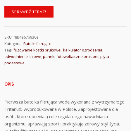
SPRAWDŹ TERAZ!
SKU:
f8b4e67b930e
Kategoria:
Butelki filtrujące
Tagi:
fugowanie kostki brukowej
,
kalkulator ogrodzenia
,
odwodnienie liniowe
,
panele fotowoltaiczne bruk bet
,
płyta
podestowa
OPIS
Pierwsza butelka filtrująca wodę wykonana z wytrzymałego
Tritanu® wyprodukowana w Polsce. Zaprojektowana dla
osób, które doceniają rolę regularnego nawadniania
organizmu, uprawiają sport i praktykują zdrowy styl życia.
Butelka filtrująca Solid jest poręczna i ergonomiczna, ma