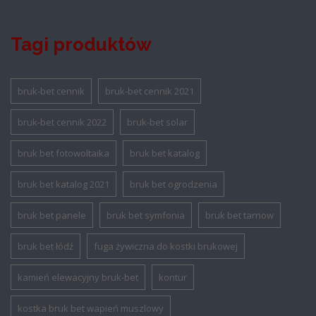
Tagi produktów
bruk-bet cennik
bruk-bet cennik 2021
bruk-bet cennik 2022
bruk-bet solar
bruk bet fotowoltaika
bruk bet katalog
bruk bet katalog 2021
bruk bet ogrodzenia
bruk bet panele
bruk bet symfonia
bruk bet tarnow
bruk bet łódź
fuga żywiczna do kostki brukowej
kamień elewacyjny bruk-bet
kontur
kostka bruk bet wapień muszlowy