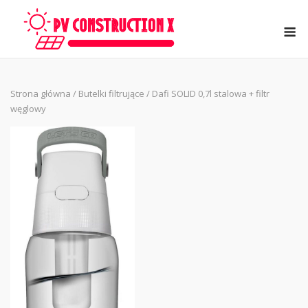
Skip
to
M
content
Strona główna
/
Butelki filtrujące
/ Dafi SOLID 0,7l stalowa + filtr
węglowy