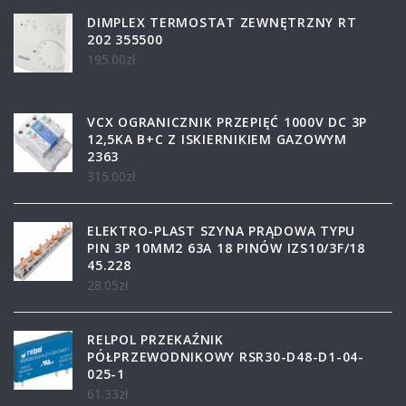
DIMPLEX TERMOSTAT ZEWNĘTRZNY RT
202 355500
195.00
zł
VCX OGRANICZNIK PRZEPIĘĆ 1000V DC 3P
12,5KA B+C Z ISKIERNIKIEM GAZOWYM
2363
315.00
zł
ELEKTRO-PLAST SZYNA PRĄDOWA TYPU
PIN 3P 10MM2 63A 18 PINÓW IZS10/3F/18
45.228
28.05
zł
RELPOL PRZEKAŹNIK
PÓŁPRZEWODNIKOWY RSR30-D48-D1-04-
025-1
61.33
zł