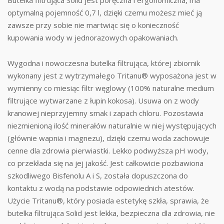
optymalną pojemność 0,7 l, dzięki czemu możesz mieć ją
zawsze przy sobie nie martwiąc się o konieczność
kupowania wody w jednorazowych opakowaniach.
Wygodna i nowoczesna butelka filtrująca, której zbiornik
wykonany jest z wytrzymałego Tritanu® wyposażona jest w
wymienny co miesiąc filtr węglowy (100% naturalne medium
filtrujące wytwarzane z łupin kokosa). Usuwa on z wody
kranowej nieprzyjemny smak i zapach chloru. Pozostawia
niezmienioną ilość minerałów naturalnie w niej występujących
(głównie wapnia i magnezu), dzięki czemu woda zachowuje
cenne dla zdrowia pierwiastki. Lekko podwyższa pH wody,
co przekłada się na jej jakość. Jest całkowicie pozbawiona
szkodliwego Bisfenolu A i S, została dopuszczona do
kontaktu z wodą na podstawie odpowiednich atestów.
Użycie Tritanu®, który posiada estetykę szkła, sprawia, że
butelka filtrująca Solid jest lekka, bezpieczna dla zdrowia, nie