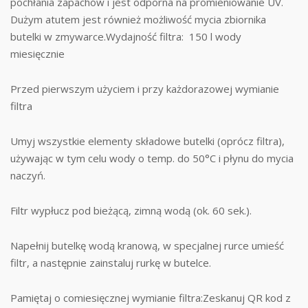
pochłania zapachów i jest odporna na promieniowanie UV.
Dużym atutem jest również możliwość mycia zbiornika
butelki w zmywarce.Wydajność filtra: 150 l wody
miesięcznie
Przed pierwszym użyciem i przy każdorazowej wymianie
filtra
Umyj wszystkie elementy składowe butelki (oprócz filtra),
używając w tym celu wody o temp. do 50°C i płynu do mycia
naczyń.
Filtr wypłucz pod bieżącą, zimną wodą (ok. 60 sek.).
Napełnij butelkę wodą kranową, w specjalnej rurce umieść
filtr, a następnie zainstaluj rurkę w butelce.
Pamiętaj o comiesięcznej wymianie filtra:Zeskanuj QR kod z