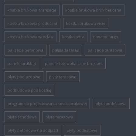
kostka brukowa aranżacje
kostka brukowa bruk bet cena
kostka brukowa producent
kostka brukowa visio
kostka brukowa wrocław
kostka tetra
novator largo
palisada betonowa
palisada taras
palisada tarasowa
panele brukbet
panele fotowoltaiczne bruk bet
plyty podjazdowe
plyty tarasowe
podbudowa pod kostkę
program do projektowania kostki brukowej
płyta podestowa
płyta schodowa
płyta tarasowa
płyty betonowe na podjazd
płyty podestowe