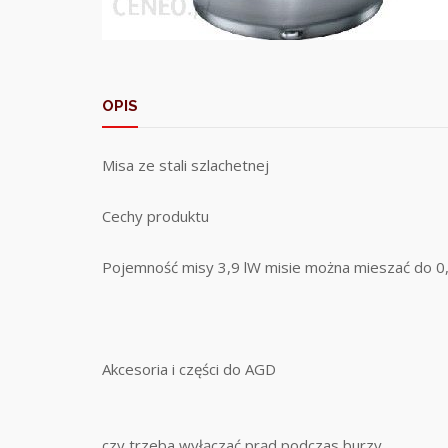
OPIS
Misa ze stali szlachetnej
Cechy produktu
Pojemność misy 3,9 lW misie można mieszać do 0,7
Akcesoria i części do AGD
czy trzeba wyłączać prąd podczas burzy