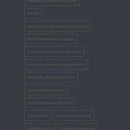
kamień elewacyjny bruk-bet
kontur
kostka bruk bet wapień muszlowy
kostka brukowa aranżacje
kostka brukowa bruk bet cena
kostka brukowa grafitowa wzory
kostka brukowa producent
kostka brukowa visio
kostka brukowa wrocław
kostka tetra
palisada betonowa
palisada taras
palisada tarasowa