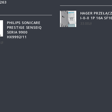
263
ł
HAGER PRZEŁĄC
I-0-II 1P 16A SF1
PHILIPS SONICARE
33.00
zł
PRESTIGE SENSEIQ
SERIA 9900
HX9992/11
0
zł