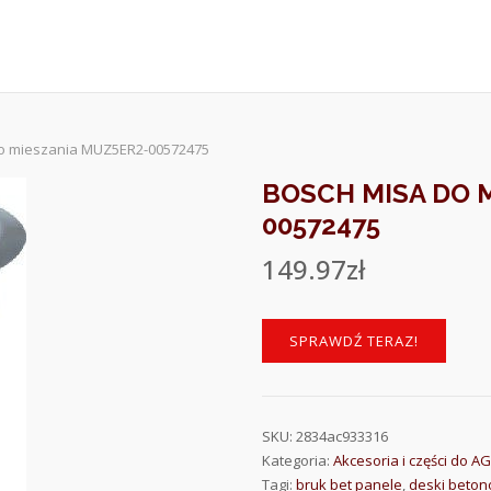
do mieszania MUZ5ER2-00572475
BOSCH MISA DO 
00572475
149.97
zł
SPRAWDŹ TERAZ!
SKU:
2834ac933316
Kategoria:
Akcesoria i części do A
Tagi:
bruk bet panele
,
deski beton