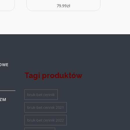
79.99
zł
GOWE
Tagi produktów
bruk-bet cennik
IZM
bruk-bet cennik 2021
I
bruk-bet cennik 2022