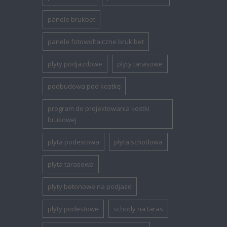
panele brukbet
panele fotowoltaiczne bruk bet
plyty podjazdowe
plyty tarasowe
podbudowa pod kostkę
program do projektowania kostki
brukowej
płyta podestowa
płyta schodowa
płyta tarasowa
płyty betonowe na podjazd
płyty podestowe
schody na taras