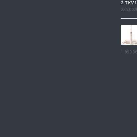
2 TKV1
285.00
z
1 099.0