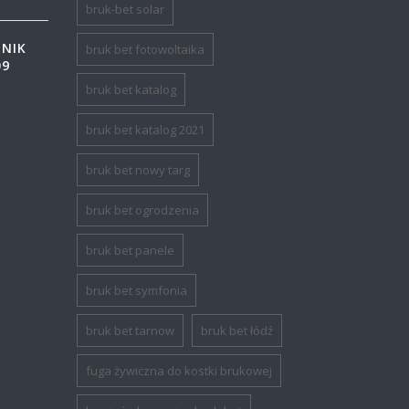
bruk-bet solar
ZNIK
bruk bet fotowoltaika
09
bruk bet katalog
bruk bet katalog 2021
bruk bet nowy targ
bruk bet ogrodzenia
bruk bet panele
bruk bet symfonia
bruk bet tarnow
bruk bet łódź
fuga żywiczna do kostki brukowej