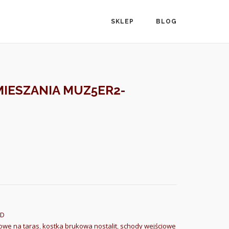
SKLEP
BLOG
MIESZANIA MUZ5ER2-
GD
owe na taras
,
kostka brukowa nostalit
,
schody wejściowe