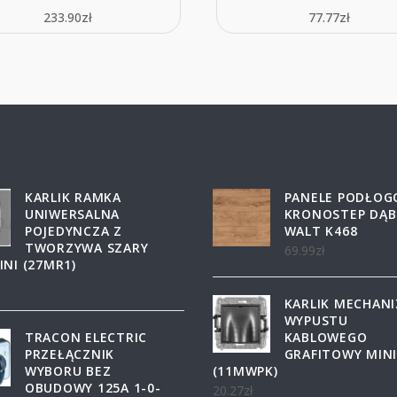
233.90
zł
77.77
zł
KARLIK RAMKA
PANELE PODŁO
UNIWERSALNA
KRONOSTEP DĄB
POJEDYNCZA Z
WALT K468
TWORZYWA SZARY
69.99
zł
NI (27MR1)
KARLIK MECHAN
WYPUSTU
TRACON ELECTRIC
KABLOWEGO
PRZEŁĄCZNIK
GRAFITOWY MIN
WYBORU BEZ
(11MWPK)
OBUDOWY 125A 1-0-
20.27
zł