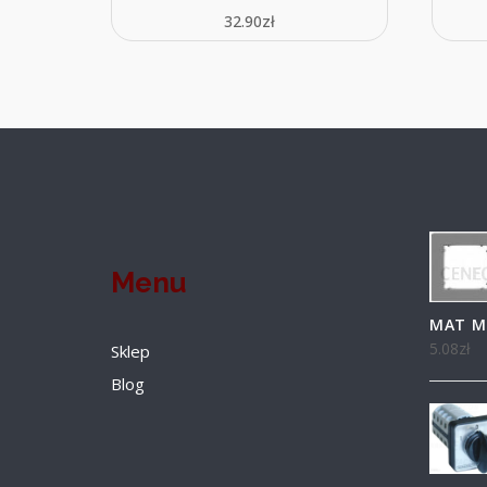
32.90
zł
Menu
MAT MI
5.08
zł
Sklep
Blog