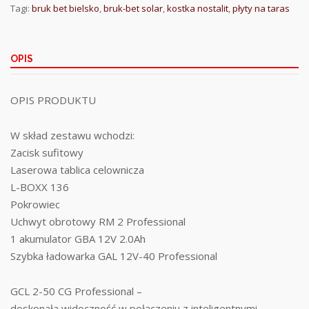
Tagi:
bruk bet bielsko
,
bruk-bet solar
,
kostka nostalit
,
płyty na taras
OPIS
OPIS PRODUKTU
W skład zestawu wchodzi:
Zacisk sufitowy
Laserowa tablica celownicza
L-BOXX 136
Pokrowiec
Uchwyt obrotowy RM 2 Professional
1 akumulator GBA 12V 2.0Ah
Szybka ładowarka GAL 12V-40 Professional
GCL 2-50 CG Professional –
doskonała widoczność w połączeniu z inteligentnymi