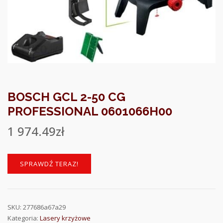
BOSCH GCL 2-50 CG
PROFESSIONAL 0601066H00
1 974.49
zł
SPRAWDŹ TERAZ!
SKU:
277686a67a29
Kategoria:
Lasery krzyżowe