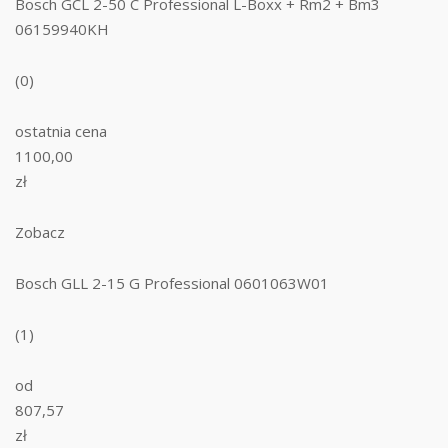
Bosch GCL 2-50 C Professional L-Boxx + Rm2 + Bm3
06159940KH
(0)
ostatnia cena
1100,00
zł
Zobacz
Bosch GLL 2-15 G Professional 0601063W01
(1)
od
807,57
zł