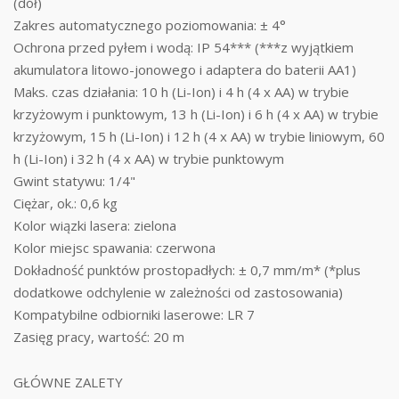
(dół)
Zakres automatycznego poziomowania: ± 4°
Ochrona przed pyłem i wodą: IP 54*** (***z wyjątkiem
akumulatora litowo-jonowego i adaptera do baterii AA1)
Maks. czas działania: 10 h (Li-Ion) i 4 h (4 x AA) w trybie
krzyżowym i punktowym, 13 h (Li-Ion) i 6 h (4 x AA) w trybie
krzyżowym, 15 h (Li-Ion) i 12 h (4 x AA) w trybie liniowym, 60
h (Li-Ion) i 32 h (4 x AA) w trybie punktowym
Gwint statywu: 1/4"
Ciężar, ok.: 0,6 kg
Kolor wiązki lasera: zielona
Kolor miejsc spawania: czerwona
Dokładność punktów prostopadłych: ± 0,7 mm/m* (*plus
dodatkowe odchylenie w zależności od zastosowania)
Kompatybilne odbiorniki laserowe: LR 7
Zasięg pracy, wartość: 20 m
GŁÓWNE ZALETY